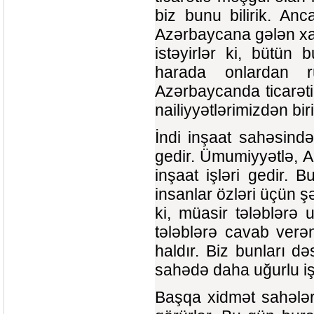
biz bunu bilirik. An
Azərbaycana gələn xar
istəyirlər ki, bütün
harada onlardan rü
Azərbaycanda ticarəti 
nailiyyətlərimizdən biri
İndi inşaat sahəsində
gedir. Ümumiyyətlə, A
inşaat işləri gedir. B
insanlar özləri üçün şə
ki, müasir tələblərə 
tələblərə cavab verən
haldır. Biz bunları d
sahədə daha uğurlu iş
Başqa xidmət sahələri