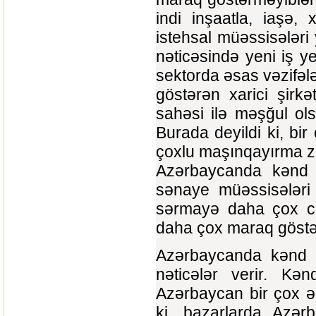
indi inşaatla, iaşə,
istehsal müəssisələri 
nəticəsində yeni iş ye
sektorda əsas vəzifəl
göstərən xarici şirkə
sahəsi ilə məşğul ol
Burada deyildi ki, bir
çoxlu maşınqayırma za
Azərbaycanda kənd t
sənaye müəssisələri 
sərmayə daha çox cəl
daha çox maraq göstər
Azərbaycanda kənd tə
nəticələr verir. Kənd
Azərbaycan bir çox ərz
ki, bazarlarda Azər