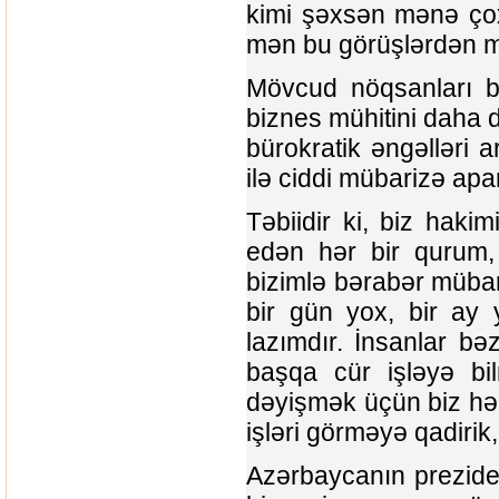
kimi şəxsən mənə çox
mən bu görüşlərdən 
Mövcud nöqsanları bi
biznes mühitini daha d
bürokratik əngəlləri 
ilə ciddi mübarizə apa
Təbiidir ki, biz haki
edən hər bir qurum, 
bizimlə bərabər mübari
bir gün yox, bir ay
lazımdır. İnsanlar bə
başqa cür işləyə bil
dəyişmək üçün biz həl
işləri görməyə qadirik,
Azərbaycanın preziden