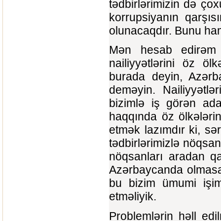
tədbirlərimizin də çox
korrupsiyanın qarşısı
olunacaqdır. Bunu hamı
Mən hesab edirəm k
nailiyyətlərini öz öl
burada deyin, Azərb
deməyin. Nailiyyətlə
bizimlə iş görən ada
haqqında öz ölkələri
etmək lazımdır ki, sə
tədbirlərimizlə nöqsan
nöqsanları aradan qa
Azərbaycanda olmasay
bu bizim ümumi işimi
etməliyik.
Problemlərin həll edil