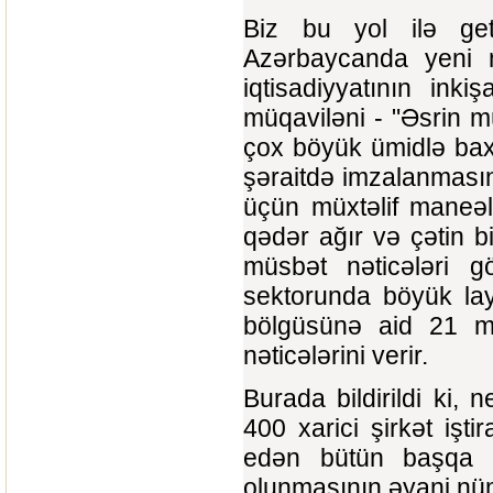
Biz bu yol ilə get
Azərbaycanda yeni ne
iqtisadiyyatının ink
müqaviləni - "Əsrin m
çox böyük ümidlə bax
şəraitdə imzalanması
üçün müxtəlif maneəl
qədər ağır və çətin 
müsbət nəticələri g
sektorunda böyük lay
bölgüsünə aid 21 mü
nəticələrini verir.
Burada bildirildi ki,
400 xarici şirkət işt
edən bütün başqa sa
olunmasının əyani nü