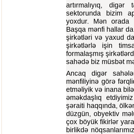
artırmalıyıq, digər
sektorunda bizim ap
yoxdur. Mən orada 
Başqa mənfi hallar da
şirkətləri və yaxud d
şirkətlərlə işin tim
formalaşmış şirkətlərd
sahədə biz müsbət mə
Ancaq digər sahələ
mənfiliyinə görə fərqli
etməliyik və inana bilə
əməkdaşlıq etdiyimi
şəraiti haqqında, ölkə
düzgün, obyektiv məlu
çox böyük fikirlər yara
birlikdə nöqsanlarımız