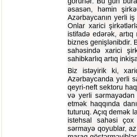
görürlər. Bu gün bur
əsasən, həmin şirkət
Azərbaycanın yerli iş
Onlar xarici şirkətlər
istifadə edərək, artıq
biznes genişlənibdir. 
sahəsində xarici şirk
sahibkarlıq artıq inkişa
Biz istəyirik ki, xar
Azərbaycanda yerli sah
qeyri-neft sektoru ha
və yerli sərmayədən i
etmək haqqında danış
tuturuq. Açıq demək l
istehsal sahəsi çox
sərmayə qoyublar, az 
maraq göstərməyiblər.