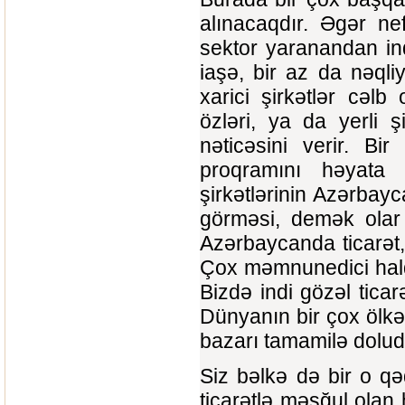
alınacaqdır. Əgər n
sektor yaranandan indi
iaşə, bir az da nəqli
xarici şirkətlər cəl
özləri, ya da yerli ş
nəticəsini verir. Bir
proqramını həyata k
şirkətlərinin Azərbayc
görməsi, demək olar k
Azərbaycanda ticarət
Çox məmnunedici haldır 
Bizdə indi gözəl ticar
Dünyanın bir çox ölkəl
bazarı tamamilə dolud
Siz bəlkə də bir o q
ticarətlə məşğul olan 