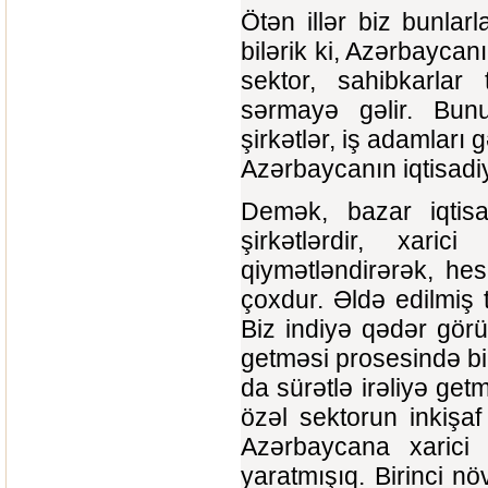
Ötən illər biz bunla
bilərik ki, Azərbaycanı
sektor, sahibkarlar
sərmayə gəlir. Bunu
şirkətlər, iş adamları 
Azərbaycanın iqtisadiyya
Demək, bazar iqtisad
şirkətlərdir, xari
qiymətləndirərək, hes
çoxdur. Əldə edilmiş 
Biz indiyə qədər görül
getməsi prosesində bi
da sürətlə irəliyə ge
özəl sektorun inkişaf
Azərbaycana xarici
yaratmışıq. Birinci nö