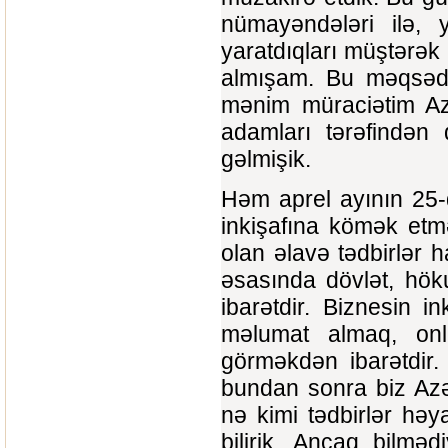
nümayəndələri ilə, y
yaratdıqları müştərək
almışam. Bu məqsəd
mənim müraciətim Azə
adamları tərəfindən 
gəlmişik.
Həm aprel ayının 25
inkişafına kömək etmə
olan əlavə tədbirlər 
əsasında dövlət, hök
ibarətdir. Biznesin 
məlumat almaq, onla
görməkdən ibarətdir.
bundan sonra biz Azə
nə kimi tədbirlər həy
bilirik. Ancaq bilmə