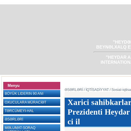
"HEYDƏR
BEYNƏLXALQ E
"HEYDAR A
INTERNATION
Menyu
ƏSƏRLƏRİ
/ İQTİSADİYYAT
/ Sosial-iqtisa
BÖYÜK LIDERIN 90 ANI
Xarici sahibkarla
OXUCULARA MÜRACİƏT
Prezidenti Heydər 
TƏRCÜMEYI-HAL
ƏSƏRLƏRİ
ci il
MƏLUMAT-SORAQ