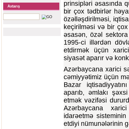
prinsipləri əsasında q
Axtarış
bir çox tədbirlər həya
özəlləşdirilməsi, iqtis
keçirilməsi və bir çox
əsasən, özəl sektora
1995-ci illərdən dövl
etdirmək üçün xaric
siyasət aparır və konk
Azərbaycana xarici s
cəmiyyətimiz üçün mə
Bazar iqtisadiyyatı
aparıb, əmlakı şəxsi
etmək vəzifəsi durur
Azərbaycana xarici
idarəetmə sisteminin 
etdiyi nümunələrinin gə