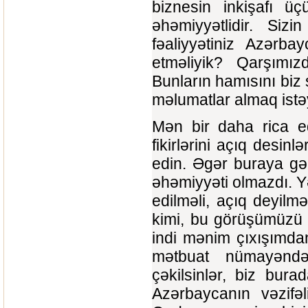
biznesin inkişafı üç
əhəmiyyətlidir. Siz
fəaliyyətiniz Azər
etməliyik? Qarşımızd
Bunların hamısını biz
məlumatlar almaq istəy
Mən bir daha rica e
fikirlərini açıq desinl
edin. Əgər buraya gəl
əhəmiyyəti olmazdı. Y
edilməli, açıq deyilm
kimi, bu görüşümüzü 
indi mənim çıxışımda
mətbuat nümayəndəl
çəkilsinlər, biz bur
Azərbaycanın vəzifəl