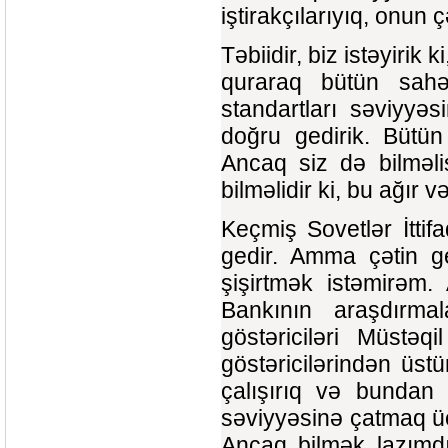
iştirakçılarıyıq, onun ç
Təbiidir, biz istəyiri
quraraq bütün sahələ
standartları səviyyəs
doğru gedirik. Bütün
Ancaq siz də bilməl
bilməlidir ki, bu ağır v
Keçmiş Sovetlər İtti
gedir. Amma çətin ge
şişirtmək istəmirəm
Bankının araşdırma
göstəriciləri Müstəq
göstəricilərindən üst
çalışırıq və bundan 
səviyyəsinə çatmaq üç
Ancaq bilmək lazımdır