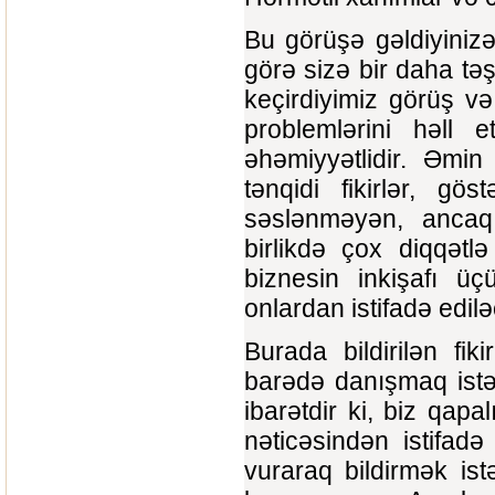
Bu görüşə gəldiyinizə, 
görə sizə bir daha təş
keçirdiyimiz görüş v
problemlərini həll
əhəmiyyətlidir. Əmin o
tənqidi fikirlər, gö
səslənməyən, ancaq y
birlikdə çox diqqətl
biznesin inkişafı ü
onlardan istifadə edilə
Burada bildirilən fik
barədə danışmaq istə
ibarətdir ki, biz qapa
nəticəsindən istifad
vuraraq bildirmək ist