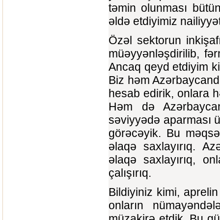
təmin olunması bütün
əldə etdiyimiz nailiyyət
Özəl sektorun inkişaf
müəyyənləşdirilib, fər
Ancaq qeyd etdiyim kim
Biz həm Azərbaycanda 
hesab edirik, onlara 
Həm də Azərbaycana 
səviyyədə aparması ü
görəcəyik. Bu məqsəd
əlaqə saxlayırıq. Az
əlaqə saxlayırıq, on
çalışırıq.
Bildiyiniz kimi, apreli
onların nümayəndəl
müzakirə etdik. Bu gü