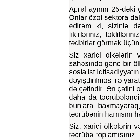
Aprel ayının 25-dəki g
Onlar özəl sektora da
edirəm ki, sizinlə 
fikirləriniz, təkliflə
tədbirlər görmək üçün 
Siz xarici ölkələrin 
sahəsində gənc bir ölk
sosialist iqtisadiyyat
dəyişdirilməsi ilə yar
də çətindir. Ən çətini 
daha da təcrübələndir
bunlara baxmayaraq, 
təcrübənin hamısını h
Siz, xarici ölkələrin 
təcrübə toplamısınız.