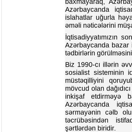
baxmayaraq, Azərbayca
Azərbaycanda iqtisa
islahatlar uğurla həy
əməli nəticələrini müş
İqtisadiyyatımızın son
Azərbaycanda bazar iq
tədbirlərin görülməsini
Biz 1990-cı illərin əv
sosialist sisteminin i
müstəqilliyini qoruy
mövcud olan dağıdıcı p
inkişaf etdirməyə 
Azərbaycanda iqtis
sərmayənin cəlb olun
təcrübəsindən istifa
şərtlərdən biridir.