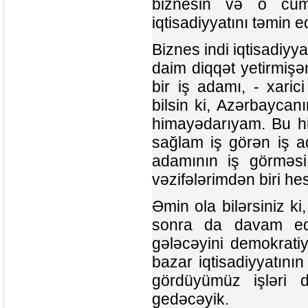
biznesin və o cüml
iqtisadiyyatını təmin 
Biznes indi iqtisadiy
daim diqqət yetirmiş
bir iş adamı, - xari
bilsin ki, Azərbayca
himayədarıyam. Bu hi
sağlam iş görən iş a
adamının iş görməsi
vəzifələrimdən biri he
Əmin ola bilərsiniz k
sonra da davam edə
gələcəyini demokratiy
bazar iqtisadiyyatını
gördüyümüz işləri 
gedəcəyik.