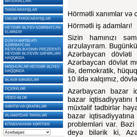
MATERİALLARI
TARİXİ ARAYIŞLAR
Hörmətli xanımlar və 
ÜMUMİ TARİXİ ARAYIŞLAR
Hörmətli iş adamları!
HEYDƏR ƏLIYEV AZƏRBAYCAN
ELMINDƏ
Sizin hamınızı səmi
DÜNYA MƏTBUATI
arzulayıram. Bugünkü 
AZƏRBAYCAN
RESPUBLİKASININ PREZİDENTİ
Azərbaycan dövləti 
HEYDƏR ƏLİYEVİN SƏFƏRLƏRİ
HAQQINDA
Azərbaycan dövlət mü
MƏŞHURLAR HEYDƏR ƏLİYEV
ilə, demokratik, hüquq
HAQQINDA
10 ildə xalqımız, dövlə
ƏLAVƏ SƏNƏDLƏR
OÇERKLƏR
Azərbaycan bazar iq
bazar iqtisadiyyatın
VİDEO-BLOK
müxtəlif tədbirlər həya
XƏRİTƏ VƏ QRAFİKLƏR
bazar iqtisadiyyatın
ƏLAMƏTDAR TARİXLƏR
problemləri var. Bəzi
KİTABXANANIN XƏRİTƏSİ
deyə bilərik ki, Azə