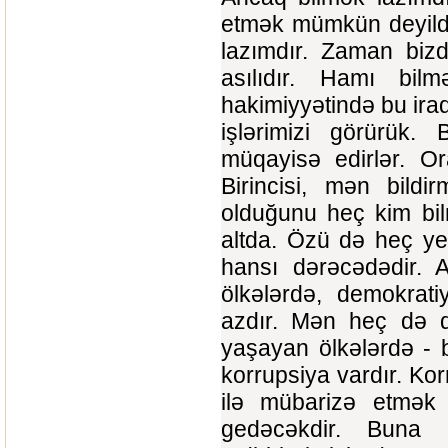
etmək mümkün deyildi
lazımdır. Zaman bizd
asılıdır. Hamı bilm
hakimiyyətində bu irad
işlərimizi görürük. 
müqayisə edirlər. Or
Birincisi, mən bild
olduğunu heç kim bilm
altda. Özü də heç ye
hansı dərəcədədir. A
ölkələrdə, demokrati
azdır. Mən heç də d
yaşayan ölkələrdə - b
korrupsiya vardır. Ko
ilə mübarizə etmək
gedəcəkdir. Buna 