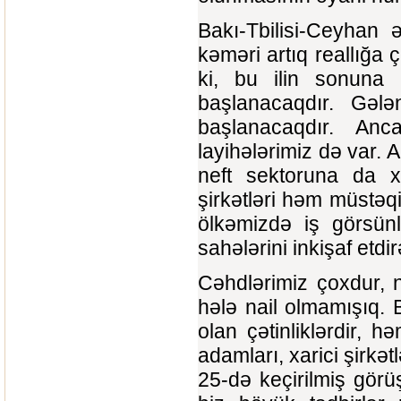
Bakı-Tbilisi-Ceyhan 
kəməri artıq reallığa 
ki, bu ilin sonuna k
başlanacaqdır. Gələn
başlanacaqdır. An
layihələrimiz də var. 
neft sektoruna da x
şirkətləri həm müstəqi
ölkəmizdə iş görsünl
sahələrini inkişaf etdir
Cəhdlərimiz çoxdur, n
hələ nail olmamışıq. 
olan çətinliklərdir, h
adamları, xarici şirkət
25-də keçirilmiş görü