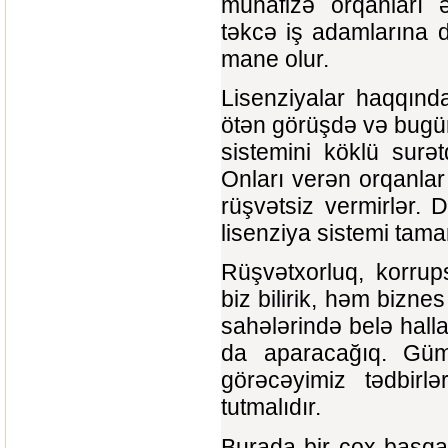
mühafizə orqanları ə
təkcə iş adamlarına d
mane olur.
Lisenziyalar haqqınd
ötən görüşdə və bugünk
sistemini köklü surət
Onları verən orqanlar 
rüşvətsiz vermirlər. 
lisenziya sistemi tamam
Rüşvətxorluq, korrups
biz bilirik, həm bizn
sahələrində belə hall
da aparacağıq. Güm
görəcəyimiz tədbirl
tutmalıdır.
Burada bir çox başqa