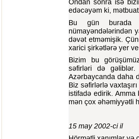
Ondan sonra isə bizi
edəcəyəm ki, mətbuat 
Bu gün burada Az
nümayəndələrindən yal
dəvət etməmişik. Çünk
xarici şirkətlərə yer v
Bizim bu görüşümüzə
səfirləri də gəliblər
Azərbaycanda daha da u
Biz səfirlərlə vaxtaşır
istifadə edirik. Amma
mən çox əhəmiyyətli 
15 may 2002-ci il
Hörmətli xanımlar və 