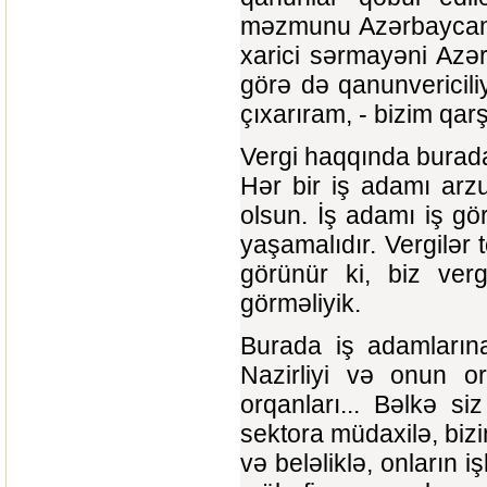
məzmunu Azərbaycanda
xarici sərmayəni Azə
görə də qanunvericili
çıxarıram, - bizim qar
Vergi haqqında burad
Hər bir iş adamı arz
olsun. İş adamı iş gör
yaşamalıdır. Vergilər
görünür ki, biz verg
görməliyik.
Burada iş adamlarına
Nazirliyi və onun 
orqanları... Bəlkə s
sektora müdaxilə, bizi
və beləliklə, onların 