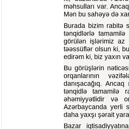
məhsulları var. Ancaq
Mən bu sahəyə də xari
Burada bizim rabitə 
tənqidlərlə tamamilə
görülən işlərimiz az
təəssüflər olsun ki, 
edirəm ki, biz yaxın v
Bu görüşlərin nəticəs
orqanlarının vəzif
danışacağıq. Ancaq m
tənqidlə tamamilə ra
əhəmiyyətlidir və 
Azərbaycanda yerli s
daha yaxşı şərait yara
Bazar iqtisadiyyatın