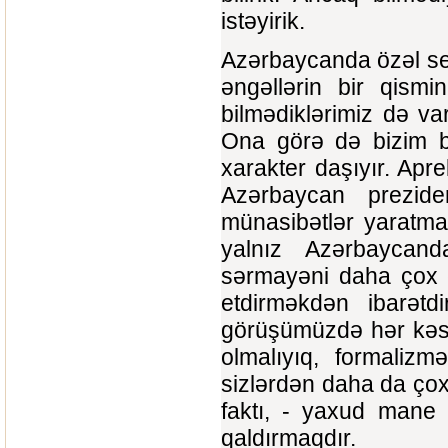
istəyirik.
Azərbaycanda özəl sek
əngəllərin bir qismi
bilmədiklərimiz də var
Ona görə də bizim 
xarakter daşıyır. Apr
Azərbaycan prezide
münasibətlər yaratma
yalnız Azərbaycand
sərmayəni daha çox c
etdirməkdən ibarət
görüşümüzdə hər kəs ö
olmalıyıq, formali
sizlərdən daha da çox
faktı, - yaxud mane 
qaldırmaqdır.