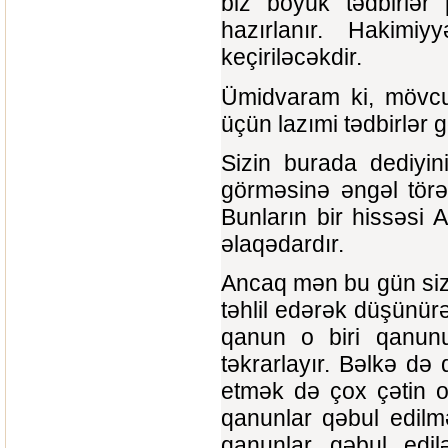
biz böyük tədbirlər p
hazırlanır. Hakimi
keçiriləcəkdir.
Ümidvaram ki, mövcu
üçün lazımi tədbirlər
Sizin burada dediyin
görməsinə əngəl törəd
Bunların bir hissəsi A
əlaqədardır.
Ancaq mən bu gün siz
təhlil edərək düşünürə
qanun o biri qanunu
təkrarlayır. Bəlkə də
etmək də çox çətin o
qanunlar qəbul edilm
qanunlar qəbul edil