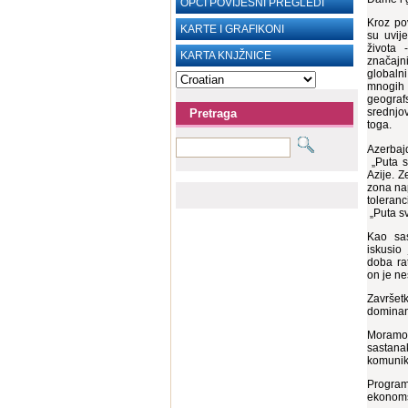
OPĆI POVIJESNI PREGLEDI
Kroz pov
KARTE I GRAFIKONI
su uvij
života 
KARTA KNJŽNICE
značajni
globaln
mnogih z
geogr
srednjo
Pretraga
toga.
Azerbaj
„Puta s
Azije. 
zona nap
toleranc
„Puta sv
Kao sas
iskusio
doba rat
on je ne
Završet
dominant
Moramo 
sastana
komunik
Program
ekonomsk