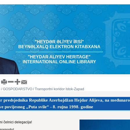
"HEYDƏR ƏLİYEV İRSİ"
BEYNƏLXALQ ELEKTRON KİTABXANA
"HEYDAR ALIYEV HERITAGE"
INTERNATIONAL ONLINE LIBRARY
I
/ GOSPODARSTVO
/ Transportni koridor Istok-Zapad
 predsjednika Republike Azerbajdžan Hejdar Alijeva, na međunarodn
e povijesnog „Puta svile“ - 8. rujna 1998. godine
i čelnici delegacija!
gospodo!