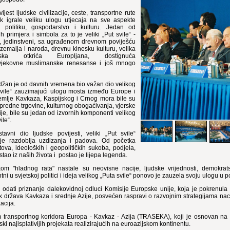
ijest ljudske civilizacije, ceste, transportne rute
ek igrale veliku ulogu utjecaja na sve aspekte
- politiku, gospodarstvo i kulturu. Jedan od
h primjera i simbola za to je veliki „Put svile“ -
i, jedinstveni, sa ugrađenom drevnom poviješću
emalja i naroda, drevnu kinesku kulturu, velika
afska otkrića Europljana, dostignuća
vjekovne muslimanske renesanse i još mnogo
džan je od davnih vremena bio važan dio velikog
vile“ zauzimajući ulogu mosta između Europe i
Zemlje Kavkaza, Kaspijskog i Crnog mora bile su
redne trgovine, kulturnog obogaćivanja, vjerske
ije, bile su jedan od izvornih komponenti velikog
ile“.
tavni dio ljudske povijesti, veliki „Put svile“
 je razdoblja uzdizanja i padova. Od početka
ova, ideoloških i geopolitičkih sukoba, podjela,
stao iz naših života i postao je lijepa legenda.
kom "hladnog rata" nastale su neovisne nacije, ljudske vrijednosti, demokratsk
ni u svjetskoj politici i ideja velikog „Puta svile“ ponovo je zauzela svoju ulogu u po
odati priznanje dalekovidnoj odluci Komisije Europske unije, koja je pokrenula
k država Kavkaza i srednje Azije, posvećen raspravi o razvojnim strategijama nac
acija.
 transportnog koridora Europa - Kavkaz - Azija (TRASEKA), koji je osnovan na s
i najisplativijih projekata realizirajućih na euroazijskom kontinentu.