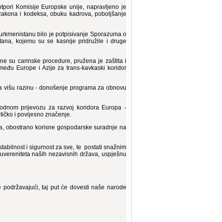
potpori Komisije Europske unije, napravljeno je
 zakona i kodeksa, obuku kadrova, poboljšanje
rkmenistanu bilo je potpisivanje Sporazuma o
tana, kojemu su se kasnije pridružile i druge
e su carinske procedure, pružena je zaštita i
zmeđu Europe i Azije za trans-kavkaski koridor
 višu razinu - donošenje programa za obnovu
dnom prijevozu za razvoj koridora Europa -
tičko i povijesno značenje.
ursa, obostrano korisne gospodarske suradnje na
stabilnost i sigurnost za sve, te postati snažnim
suvereniteta naših nezavisnih država, uspješnu
 podržavajući, taj put će dovesti naše narode