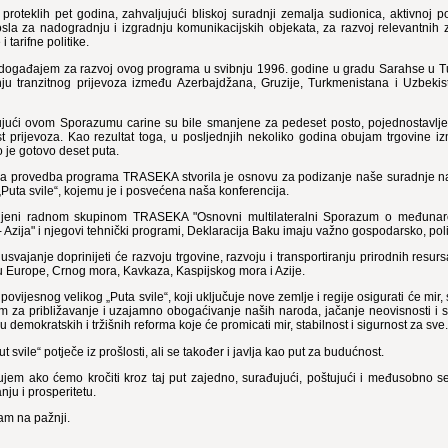
proteklih pet godina, zahvaljujući bliskoj suradnji zemalja sudionica, aktivnoj 
sla za nadogradnju i izgradnju komunikacijskih objekata, za razvoj relevantnih
i tarifne politike.
događajem za razvoj ovog programa u svibnju 1996. godine u gradu Sarahse u Tu
nju tranzitnog prijevoza između Azerbajdžana, Gruzije, Turkmenistana i Uzbekis
ujući ovom Sporazumu carine su bile smanjene za pedeset posto, pojednostavljen
t prijevoza. Kao rezultat toga, u posljednjih nekoliko godina obujam trgovine i
 je gotovo deset puta.
a provedba programa TRASEKA stvorila je osnovu za podizanje naše suradnje na
„Puta svile“, kojemu je i posvećena naša konferencija.
ljeni radnom skupinom TRASEKA "Osnovni multilateralni Sporazum o međunaro
 Azija" i njegovi tehnički programi, Deklaracija Baku imaju važno gospodarsko, poli
usvajanje doprinijeti će razvoju trgovine, razvoju i transportiranju prirodnih res
u Europe, Crnog mora, Kavkaza, Kaspijskog mora i Azije.
ovijesnog velikog „Puta svile“, koji uključuje nove zemlje i regije osigurati će mir, 
m za približavanje i uzajamno obogaćivanje naših naroda, jačanje neovisnosti i 
 demokratskih i tržišnih reforma koje će promicati mir, stabilnost i sigurnost za sve.
ut svile“ potječe iz prošlosti, ali se također i javlja kao put za budućnost.
ujem ako ćemo kročiti kroz taj put zajedno, surađujući, poštujući i međusobno se
nju i prosperitetu.
am na pažnji.