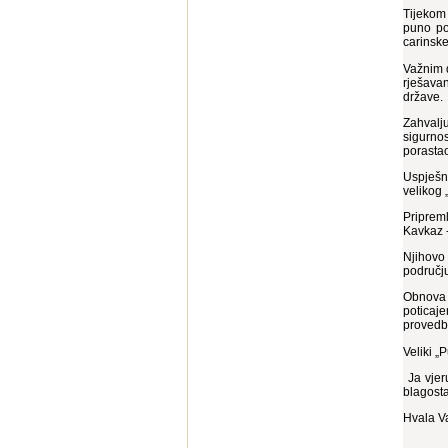
Tijekom 
puno po
carinske 
Važnim 
rješava
države.
Zahvalj
sigurnos
porastao
Uspješn
velikog 
Priprem
Kavkaz -
Njihovo 
područj
Obnova p
poticaje
provedbu
Veliki „P
Ja vjer
blagosta
Hvala V