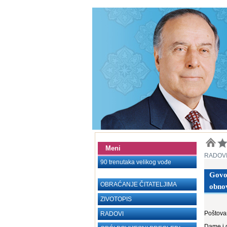
Meni
RADOV
90 trenutaka velikog vođe
Govor
OBRAĆANJE ČITATELJIMA
obnov
ZIVOTOPIS
Poštovan
RADOVI
Dame i 