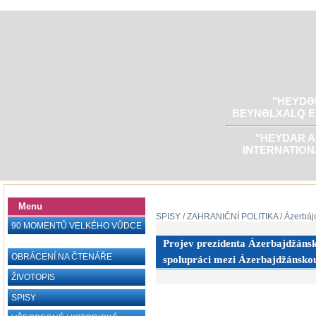
"HEYDƏR
BEYNƏLXALQ E
"HEYDAR A
INTERNATION
Menu
SPISY
/ ZAHRANIČNÍ POLITIKA
/ Ázerbáj
90 MOMENTŮ VELKÉHO VŮDCE
Projev prezidenta Ázerbajdžánsk
OBRÁCENÍ NA ČTENÁŘE
spolupráci mezi Ázerbajdžánsko
ŽIVOTOPIS
SPISY