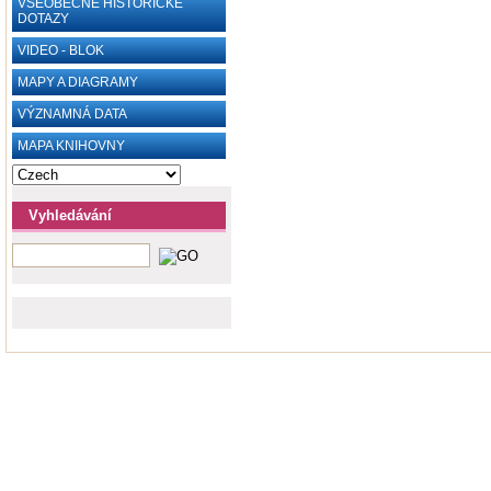
VŠEOBECNÉ HISTORICKÉ
DOTAZY
VIDEO - BLOK
MAPY A DIAGRAMY
VÝZNAMNÁ DATA
MAPA KNIHOVNY
Vyhledávání