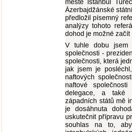
městě Istanbul Turec
Ázerbajdžánské státní
předložil písemný ref
analýzy tohoto refer
dohod je možné začít 
V tuhle dobu jsem p
společnosti - prezide
společnosti, která je
jak jsem je posléchl,
naftových společnost
naftové společnosti
delegace, a také p
západních států mě in
je dosáhnuta dohod
uskutečnit přípravu p
souhlas na to, ab