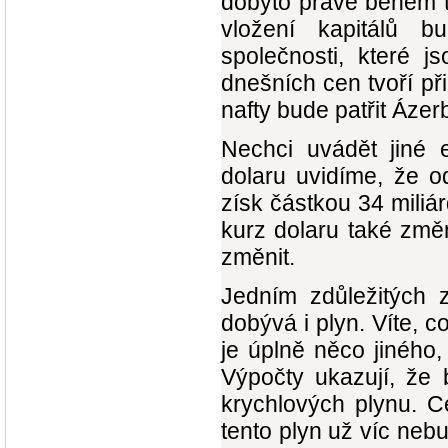
dobyto právě během t
vložení kapitálů b
společnosti, které j
dnešních cen tvoří při
nafty bude patřit Áze
Nechci uvádět jiné 
dolaru uvidíme, že o
získ částkou 34 miliá
kurz dolaru také změ
změnit.
Jedním zdůležitých z
dobývá i plyn. Víte, 
je úplně něco jiného,
Výpočty ukazují, že
krychlových plynu. C
tento plyn už víc neb