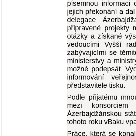
písemnou informaci o
jejich překonání a da
delegace Ázerbajdž
připravené projekty 
otázky a získané výs
vedoucími Vyšší ra
zabývajícími se těmi
ministerstvy a minist
možné podepsát. Vyda
informování veřejn
představitele tisku.
Podle přijatému mno
mezi konsorciem 
Ázerbajdžánskou stát
tohoto roku vBaku vpal
Práce, která se konala