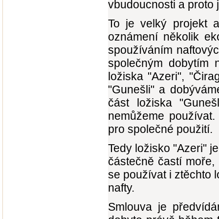
vbudoucnosti a proto 
To je velký projekt 
oznámení několik ek
spoužíváním naftovýc
společným dobytím na
ložiska "Azeri", "Čir
"Gunešli" a dobýváme 
část ložiska "Guneš
nemůžeme používat. T
pro společné použití.
Tedy ložisko "Azeri" je
částečně častí moře,
se používat i ztěchto 
nafty.
Smlouva je předvídá