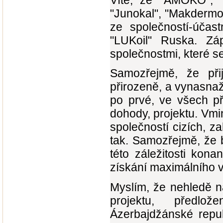
Víte, že "AMOKO", "B
"Junokal", "Makdermo
ze společností-účast
"LUKoil" Ruska. Zá
společnostmi, které s
Samozřejmě, že při
přirozeně, a vynasnaž
po prvé, ve všech př
dohody, projektu. Vmin
společností cizích, z
tak. Samozřejmě, že
této záležitosti kon
získání maximálního 
Myslím, že nehledě n
projektu, předlo
Ázerbajdžánské repub