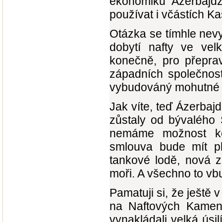
ekonomiku Ázerbajdžá
používat i včástích Ka
Otázka se tímhle nev
dobytí nafty ve vel
konečně, pro přeprav
západních společnost
vybudováný mohutné p
Jak víte, teď Ázerbajd
zůstaly od bývalého 
nemáme možnost ko
smlouva bude mít pl
tankové lodě, nová z
moři. A všechno to vb
Pamatuji si, že ještě
na Naftových Kamen
vynakládali velká úsil