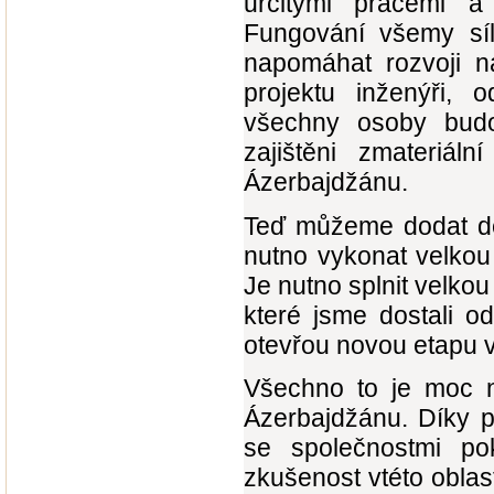
určitými prácemi a
Fungování všemy síl
napomáhat rozvoji n
projektu inženýři, o
všechny osoby budo
zajištěni zmateriá
Ázerbajdžánu.
Teď můžeme dodat dev
nutno vykonat velkou 
Je nutno splnit velkou
které jsme dostali od
otevřou novou etapu 
Všechno to je moc n
Ázerbajdžánu. Díky 
se společnostmi po
zkušenost vtéto oblas