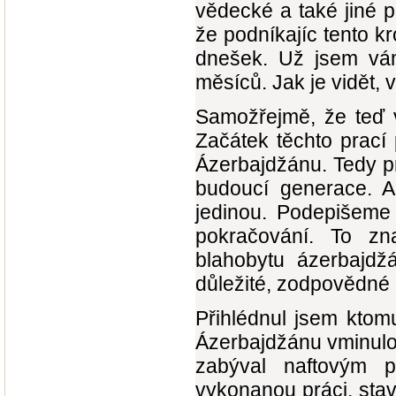
vědecké a také jiné p
že podníkajíc tento k
dnešek. Už jsem vám
měsíců. Jak je vidět, 
Samožřejmě, že teď v
Začátek těchto prac
Ázerbajdžánu. Tedy pr
budoucí generace. A
jedinou. Podepišeme 
pokračování. To zn
blahobytu ázerbajdž
důležité, zodpovědné 
Přihlédnul jsem ktomu
Ázerbajdžánu vminulos
zabýval naftovým 
vykonanou práci, sta