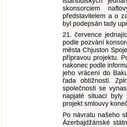
istanbulských jedná
skonsorciem nafto
představitelem a o z
byl podepsán tady up
21. července jednají
podle pozvání konsorc
města Chjuston Spoje
přípravou projektu. P
nakonec podle inform
jeho vrácení do Baku
řada obtížností. Zp
společnosti se vynasn
napjaté situaci byly
projekt smlouvy koneč
Po návratu našeho sb
Ázerbajdžánské státní