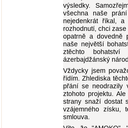
výsledky. Samozřejm
všechna naše prání
nejedenkrát říkal, a
rozhodnutí, chci zase 
opatrně a dovedně po
naše největší bohats
ztěchto bohatstv
ázerbajdžánský národ
Vždycky jsem považo
řídím. Zhlediska těc
přání se neodrazily 
ztohoto projektu. Al
strany snaží dostat
vzájemného získu, 
smlouva.