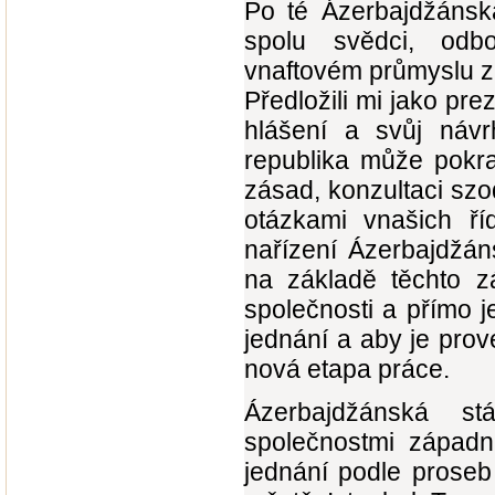
Po té Ázerbajdžánská
spolu svědci, odbo
vnaftovém průmyslu za
Předložili mi jako pr
hlášení a svůj náv
republika může pokra
zásad, konzultaci sz
otázkami vnašich ří
nařízení Ázerbajdžán
na základě těchto z
společnosti a přímo j
jednání a aby je pro
nová etapa práce.
Ázerbajdžánská st
společnostmi západn
jednání podle proseb