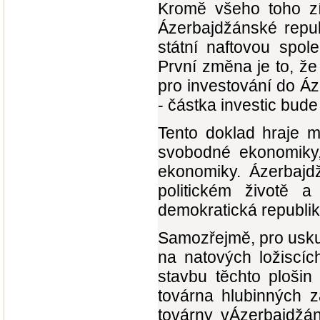
Kromě všeho toho zí
Ázerbajdžánské repu
státní naftovou spo
První změna je to, ž
pro investování do Á
- částka investic bude 
Tento doklad hraje m
svobodné ekonomiky,
ekonomiky. Ázerbajd
politickém životě 
demokratická republika
Samozřejmě, pro usku
na natových ložiscíc
stavbu těchto ploši
továrna hlubinných z
továrny vÁzerbajdžán