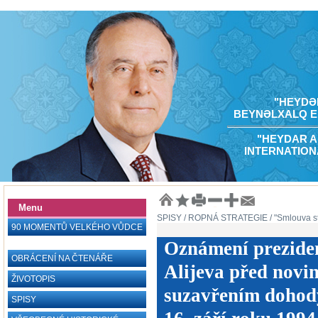
"HEYDƏR
BEYNƏLXALQ E
"HEYDAR A
INTERNATION
Menu
SPISY
/ ROPNÁ STRATEGIE
/ "Smlouva st
90 MOMENTŮ VELKÉHO VŮDCE
Oznámení prezide
OBRÁCENÍ NA ČTENÁŘE
Alijeva před novi
ŽIVOTOPIS
suzavřením dohody
SPISY