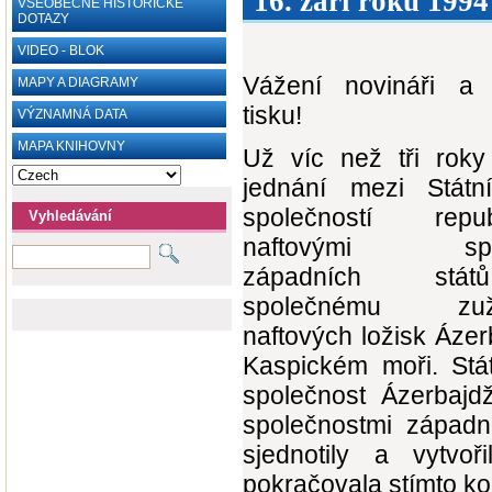
16. září roku 1994
VŠEOBECNÉ HISTORICKÉ
DOTAZY
VIDEO - BLOK
Vážení novináři a 
MAPY A DIAGRAMY
tisku!
VÝZNAMNÁ DATA
MAPA KNIHOVNY
Už víc než tři roky
jednání mezi Státn
společností rep
Vyhledávání
naftovými spol
západních stát
společnému zužit
naftových ložisk Áze
Kaspickém moři. Stát
společnost Ázerbajdž
společnostmi západn
sjednotily a vytv
pokračovala stímto k