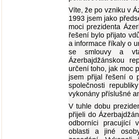
Víte, že po vzniku v 
1993 jsem jako předse
moci prezidenta Ázer
řešení bylo přijato vd
a informace říkaly o u
se smlouvy a vta
Ázerbajdžánskou rep
určení toho, jak moc
jsem přijal řešení o 
společnosti republik
vykonány příslušné an
V tuhle dobu preziden
přijeli do Ázerbajdž
odborníci pracující
oblasti a jiné osob