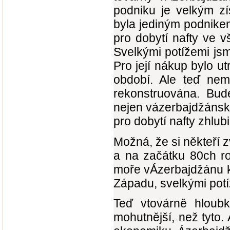
podniku je velkým zí
byla jediným podnikem
pro dobytí nafty ve 
Svelkými potížemi js
Pro její nákup bylo u
období. Ale teď nem
rekonstruována. Bude
nejen vázerbajdžánsk
pro dobytí nafty zhlub
Možná, že si někteří 
a na začátku 80ch ro
moře vÁzerbajdžánu ko
Západu, svelkými potí
Teď vtovárně hloubk
mohutnější, než tyto.