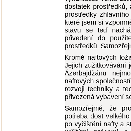
dostatek prostředků, 
prostředky zhlavního
které jsem si vzpomně
stavu se teď nacháze
přivedení do použi
prostředků. Samozřej
Kromě naftových ložis
Jejich zužitkovávání
Ázerbajdžánu nejmod
naftových společností 
rozvoji techniky a 
přivezená vybavení s
Samozřejmě, že pro
potřeba dost velkého
po vyčištění nafty a 