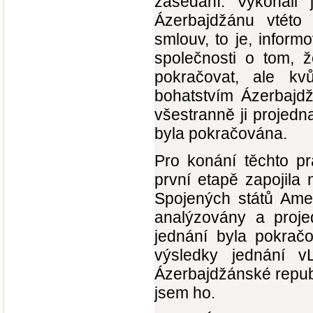
zasedání. Vykonali
Ázerbajdžánu vtéto 
smlouv, to je, inform
společnosti o tom, 
pokračovat, ale kv
bohatstvím Ázerbajdž
všestranně ji projed
byla pokračována.
Pro konání těchto pr
první etapě zapojila 
Spojených států Amer
analýzovány a proje
jednání byla pokrač
výsledky jednání 
Ázerbajdžánské republ
jsem ho.