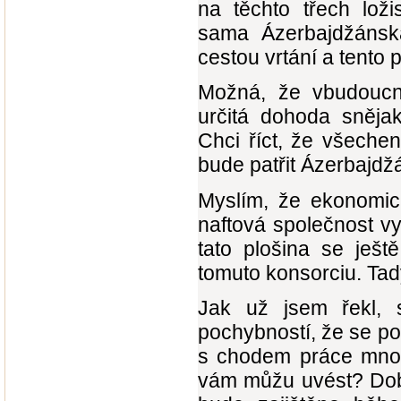
na těchto třech loži
sama Ázerbajdžánsk
cestou vrtání a tento 
Možná, že vbudoucno
určitá dohoda sněja
Chci říct, že všeche
bude patřit Ázerbajdž
Myslím, že ekonomick
naftová společnost vy
tato plošina se ješt
tomuto konsorciu. Tad
Jak už jsem řekl, 
pochybností, že se po
s chodem práce množs
vám můžu uvést? Doby