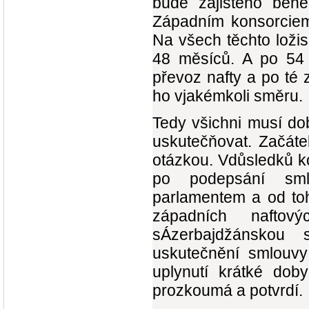
bude zajištěno běh
Západním konsorciem 
Na všech těchto loži
48 měsíců. A po 54 
převoz nafty a po té 
ho vjakémkoli směru.
Tedy všichni musí do
uskutečňovat. Začáte
otázkou. Vdůsledků k
po podepsání sml
parlamentem a od to
západních naftov
sÁzerbajdžánskou 
uskutečnění smlouv
uplynutí krátké dob
prozkoumá a potvrdí.