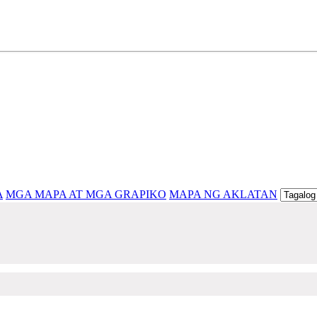
 bansa, ito ay ang pinagmumulan ng kaalaman, karunungan at kab
A
MGA MAPA AT MGA GRAPIKO
MAPA NG AKLATAN