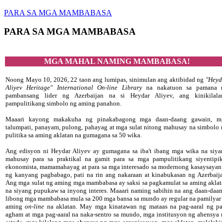
PARA SA MGA MAMBABASA
PARA SA MGA MAMBABASA
MGA MAHAL NAMING MAMBABASA!
Noong Mayo 10, 2026, 22 taon ang lumipas, sinimulan ang aktibidad ng
"Heyd
Aliyev Heritage" International On-line Library
na nakatuon sa pamana 
pambansang lider ng Azerbaijan na si Heydar Aliyev, ang kinikilala
pampulitikang simbolo ng aming panahon.
Maaari kayong makakuha ng pinakabagong mga daan-daang gawain, m
talumpati, panayam, pulong, pahayag at mga sulat nitong mahusay na simbolo
pulitika sa aming aklatan na gumagana sa 50 wika.
Ang edisyon ni Heydar Aliyev ay gumagana sa iba't ibang mga wika na siya
mahusay para sa praktikal na gamit para sa mga pampulitikang siyentipik
ekonomista, mamamahayag at para sa mga interesado sa modernong kasaysayan
ng kanyang pagbabago, pati na rin ang nakaraan at kinabukasan ng Azerbaij
Ang mga sulat ng aming mga mambabasa ay saksi sa pagkamulat sa aming akla
na siyang pupukaw sa inyong interes. Maaari naming sabihin na ang daan-daa
libong mga mambabasa mula sa 200 mga bansa sa mundo ay regular na pamilyar
aming
on-line
na aklatan. May mga kinatawan ng mataas na pag-aaral ng pa
agham at mga pag-aaral na naka-sentro sa mundo, mga institusyon ng ahensya