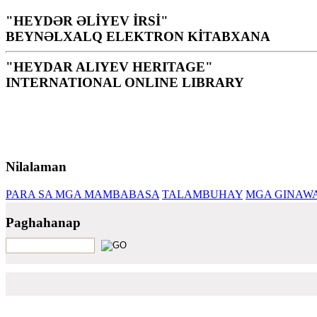
"HEYDƏR ƏLİYEV İRSİ"
BEYNƏLXALQ ELEKTRON KİTABXANA
"HEYDAR ALIYEV HERITAGE"
INTERNATIONAL ONLINE LIBRARY
Ang aklatan ay isang banal na templo para sa mga tao at
H. Aliyev
Nilalaman
PARA SA MGA MAMBABASA
TALAMBUHAY
MGA GINAW
Paghahanap