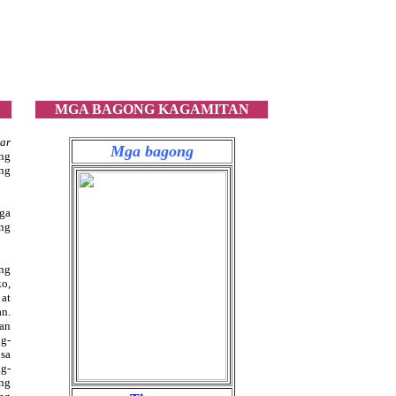
MGA BAGONG KAGAMITAN
ar
Mga bagong
ng
ng
ga
 ng
ng
o,
 at
an.
tan
ng-
 sa
g-
 ng