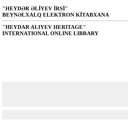
"HEYDƏR ƏLİYEV İRSİ"
BEYNƏLXALQ ELEKTRON KİTABXANA
"HEYDAR ALIYEV HERITAGE"
INTERNATIONAL ONLINE LIBRARY