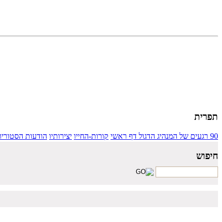
ספרייה היא מקום קדוש לעם וללאום, מקור תורת מוסר, ידע וחוכמה.
מר ג. עלייב
תפרית
90 רגעים של המנהיג הדגול
דף ראשי
קורות-החייו
יצירותיו
הודעות הסטוריו
חיפוש