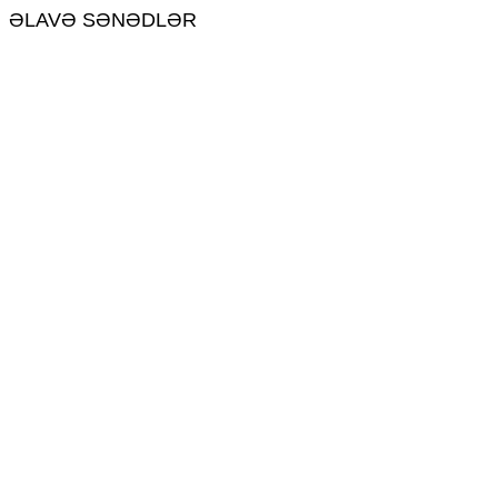
ƏLAVƏ SƏNƏDLƏR