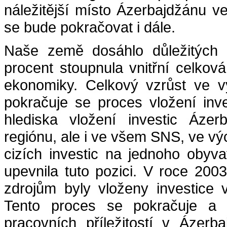
náležitější místo Ázerbajdžánu v
se bude pokračovat i dále.
Naše země dosáhlo důležitých 
procent stoupnula vnitřní celkov
ekonomiky. Celkový vzrůst ve vý
pokračuje se proces vložení inv
hlediska vložení investic Áze
regiónu, ale i ve všem SNS, ve vý
cizích investic na jednoho obyv
upevnila tuto pozici. V roce 20
zdrojům byly vloženy investice 
Tento proces se pokračuje a d
pracovních příležitostí v Ázerb