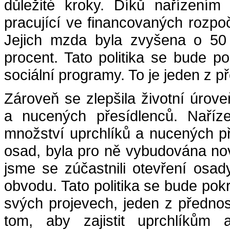
důležité kroky. Díků nařízením 
pracující ve financovaných rozpoč
Jejich mzda byla zvyšena o 50 
procent. Tato politika se bude p
sociální programy. To je jeden z p
Zároveň se zlepšila životní úrov
a nucených přesídlenců. Naříze
množství uprchlíků a nucených p
osad, byla pro ně vybudována no
jsme se zúčastnili otevření osa
obvodu. Tato politika se bude pok
svých projevech, jeden z předno
tom, aby zajistit uprchlíkům 