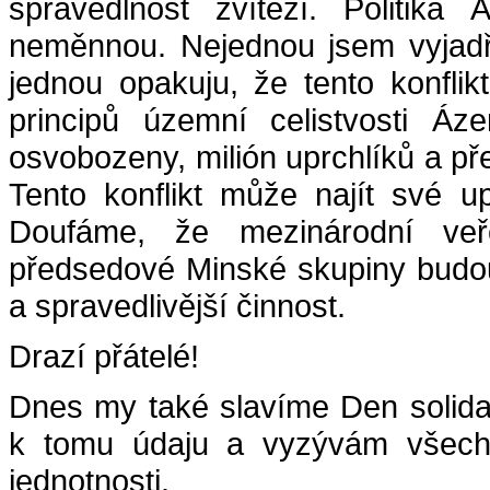
spravedlnost zvítězí. Politik
neměnnou. Nejednou jsem vyjadřo
jednou opakuju, že tento konfli
principů územní celistvosti Á
osvobozeny, milión uprchlíků a př
Tento konflikt může najít své u
Doufáme, že mezinárodní veř
předsedové Minské skupiny budou
a spravedlivější činnost.
Drazí přátelé!
Dnes my také slavíme Den solida
k tomu údaju a vyzývám všechn
jednotnosti.