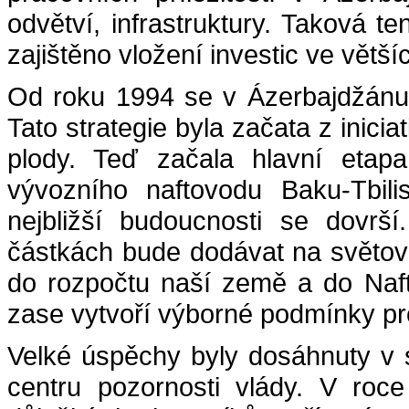
odvětví, infrastruktury. Taková 
zajištěno vložení investic ve větš
Od roku 1994 se v Ázerbajdžánu 
Tato strategie byla začata z inicia
plody. Teď začala hlavní etapa
vývozního naftovodu Baku-Tbil
nejbližší budoucnosti se dovrš
částkách bude dodávat na světov
do rozpočtu naší země a do Naft
zase vytvoří výborné podmínky pr
Velké úspěchy byly dosáhnuty v s
centru pozornosti vlády. V roc