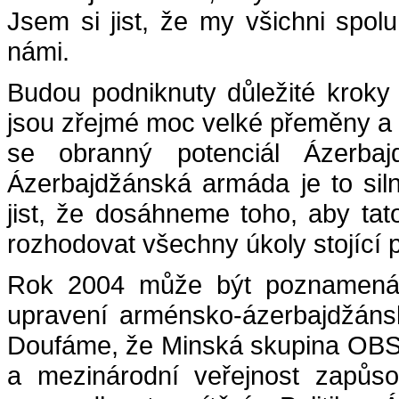
Jsem si jist, že my všichni spo
námi.
Budou podniknuty důležité kroky 
jsou zřejmé moc velké přeměny a 
se obranný potenciál Ázerbaj
Ázerbajdžánská armáda je to sil
jist, že dosáhneme toho, aby tat
rozhodovat všechny úkoly stojící p
Rok 2004 může být poznamenán
upravení arménsko-ázerbajdžáns
Doufáme, že Minská skupina OBSE
a mezinárodní veřejnost zapůso