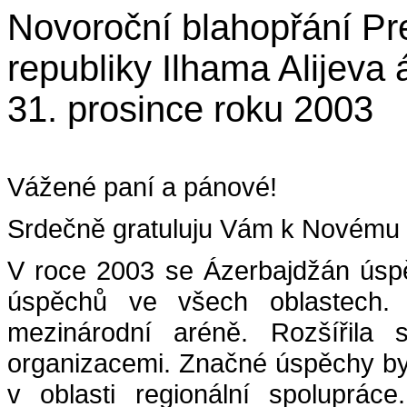
Novoroční blahopřání Pr
republiky Ilhama Alijev
31. prosince roku 2003
Vážené paní a pánové!
Srdečně gratuluju Vám k Novému 
V roce 2003 se Ázerbajdžán úspě
úspěchů ve všech oblastech. 
mezinárodní aréně. Rozšířila
organizacemi. Značné úspěchy by
v oblasti regionální spolupráce