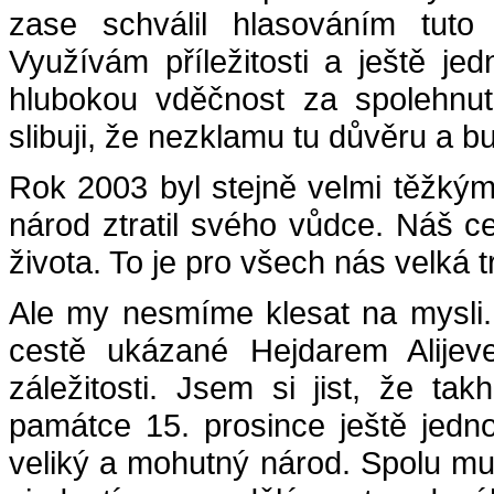
zase schválil hlasováním tuto 
Využívám příležitosti a ještě j
hlubokou vděčnost za spolehnut
slibuji, že nezklamu tu důvěru a b
Rok 2003 byl stejně velmi těžkým
národ ztratil svého vůdce. Náš c
života. To je pro všech nás velká t
Ale my nesmíme klesat na mysli. M
cestě ukázané Hejdarem Alijev
záležitosti. Jsem si jist, že ta
památce 15. prosince ještě jedn
veliký a mohutný národ. Spolu musí