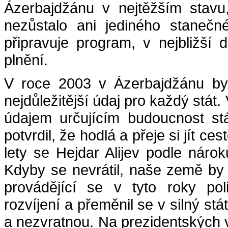
Ázerbajdžánu v nejtěžším stavu
nezůstalo ani jediného stanečn
připravuje program, v nejbližší
plnění.
V roce 2003 v Ázerbajdžánu byl
nejdůležitější údaj pro každý stát.
údajem určujícím budoucnost stá
potvrdil, že hodlá a přeje si jít ce
lety se Hejdar Alijev podle náro
Kdyby se nevrátil, naše země by
provádějící se v tyto roky pol
rozvíjení a přeměnil se v silný st
a nezvratnou. Na prezidentských