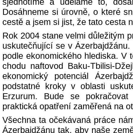
sjednotíme a uděláme to, dosá
Dosáhneme si úrovně, o které sní
cestě a jsem si jist, že tato cesta
Rok 2004 stane velmi důležitým p
uskutečňující se v Ázerbajdžánu.
podle ekonomického hlediska. V 
chodu naftovod Baku-Tbilisi-Dže
ekonomický potenciál Ázerbaj
podstatné kroky v oblasti uskut
Erzurum. Bude se pokračovat 
praktická opatření zaměřená na ot
Všechna ta očekávaná práce nám 
Ázerbajdžánu tak, aby naše země