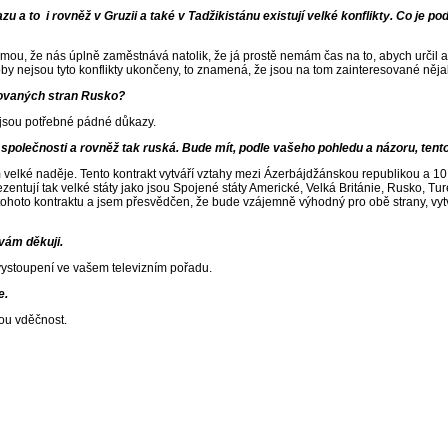
u a to i rovněž v Gruzii a také v Tadžikistánu existují velké konflikty. Co je po
mou, že nás úplně zaměstnává natolik, že já prostě nemám čas na to, abych určil a
by nejsou tyto konflikty ukončeny, to znamená, že jsou na tom zainteresované něja
esovaných stran Rusko?
o jsou potřebné pádné důkazy.
společnosti a rovněž tak ruská. Bude mít, podle vašeho pohledu a názoru, tento 
elké naděje. Tento kontrakt vytváří vztahy mezi Ázerbájdžánskou republikou a 10 
rezentují tak velké státy jako jsou Spojené státy Americké, Velká Británie, Rusko, T
ohoto kontraktu a jsem přesvědčen, že bude vzájemně výhodný pro obě strany, vyt
vám děkuji.
 vystoupení ve vašem televizním pořadu.
e.
vou vděčnost.