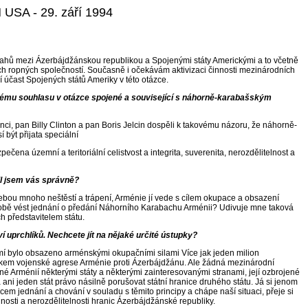
 USA - 29. září 1994
tahů mezi Ázerbájdžánskou republikou a Spojenými státy Americkými a to včetně
h ropných společností. Současně i očekávám aktivizaci činnosti mezinárodních
 účast Spojených států Ameriky v této otázce.
určitému souhlasu v otázce spojené a související s náhorně-karabašským
i, pan Billy Clinton a pan Boris Jelcin dospěli k takovému názoru, že náhorně-
 být přijata speciální
 územní a teritoriální celistvost a integrita, suverenita, nerozdělitelnost a
il jsem vás správně?
ebou mnoho neštěstí a trápení, Arménie jí vede s cílem okupace a obsazení
é době vést jednání o předání Náhorního Karabachu Arménii? Udivuje mne taková
h představitelem státu.
 uprchlíků. Nechcete jít na nějaké určité ústupky?
území bylo obsazeno arménskými okupačními silami Více jak jeden milion
dkem vojenské agrese Arménie proti Ázerbájdžánu. Ale žádná mezinárodní
né Arménií některými státy a některými zainteresovanými stranami, její ozbrojené
ni jeden stát právo násilně porušovat státní hranice druhého státu. Já si jenom
m jednání a chování v souladu s těmito principy a chápe naší situaci, přeje si
elnosti a nerozdělitelnosti hranic Ázerbájdžánské republiky.