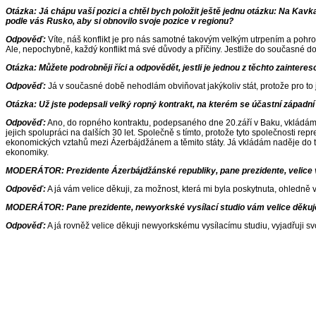
Otázka:
Já chápu vaší pozici a chtěl bych položit ještě jednu otázku: Na Kavkaz
podle vás Rusko, aby si obnovilo svoje pozice v regionu?
Odpověď:
Víte, náš konflikt je pro nás samotné takovým velkým utrpením a pohro
Ale, nepochybně, každý konflikt má své důvody a příčiny. Jestliže do současné do
Otázka:
Můžete podrobněji říci a odpovědět, jestli je jednou z těchto zainter
Odpověď:
Já v současné době nehodlám obviňovat jakýkoliv stát, protože pro t
Otázka:
Už jste podepsali velký ropný kontrakt, na kterém se účastní západní 
Odpověď:
Ano, do ropného kontraktu, podepsaného dne 20.září v Baku, vkládám v
jejich spolupráci na dalších 30 let. Společně s tímto, protože tyto společnosti rep
ekonomických vztahů mezi Ázerbájdžánem a těmito státy. Já vkládám naděje do t
ekonomiky.
MODERÁTOR: Prezidente
Ázerbájdžánské republiky, pane prezidente, velice 
Odpověď:
A já vám velice děkuji, za možnost, která mi byla poskytnuta, ohledně
MODERÁTOR: P
ane prezidente, newyorkské vysílací studio vám velice děkuj
Odpověď:
A já rovněž velice děkuji newyorkskému vysílacímu studiu, vyjadřuji s