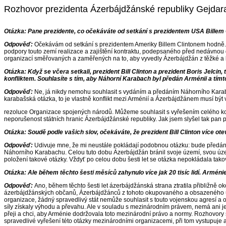
Rozhovor prezidenta Ázerbájdžánské republiky Gejdara 
Otázka:
Pane prezidente, co očekáváte od setkání s prezidentem USA Billem
Odpověď:
Očekávám od setkání s prezidentem Ameriky Billem Clintonem hodně. V
podpory touto zemí realizace a zajištění kontraktu, podepsaného před nedávnou
organizací směřovaných a zaměřených na to, aby vyvedly Ázerbájdžán z těžké a bo
Otázka:
Když se včera setkali, prezident Bill Clinton a prezident Boris Jelci
konfliktem. Souhlasíte s tím, aby Náhorní Karabach byl předán Arménii a tí
Odpověď:
Ne, já nikdy nemohu souhlasit s vydáním a předáním Náhorního Karabac
karabašská otázka, to je vlastně konflikt mezi Arménií a Ázerbájdžánem musí být v
rezoluce Organizace spojených národů. Můžeme souhlasit s vyřešením celého konf
neporušenost státních hranic Ázerbájdžánské republiky. Jak jsem slyšel tak pan p
Otázka:
Soudě podle vašich slov, očekáváte, že prezident Bill Clinton více 
Odpověď:
Udivuje mne, že mi neustále pokládají podobnou otázku: bude předán N
Náhorního Karabachu. Celou tuto dobu Ázerbájdžán bránil svoje území, svou územn
položení takové otázky. Vždyť po celou dobu šesti let se otázka nepokládala ta
Otázka:
Ale během těchto šesti měsíců zahynulo více jak 20 tisíc lidí. Armén
Odpověď:
Ano, během těchto šesti let ázerbájdžánská strana ztratila přibližně o
ázerbájdžánských občanů, Ázerbájdžánců z tohoto okupovaného a obsazeného úze
organizace, žádný spravedlivý stát nemůže souhlasit s touto vojenskou agresí a o
síly získaly výhodu a převahu. Ale v souladu s mezinárodním právem, nemá ani je
přeji a chci, aby Arménie dodržovala toto mezinárodní právo a normy. Rozhovory s
spravedlivé vyřešení této otázky mezinárodními organizacemi, při tom vystupuje a je