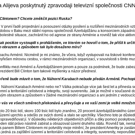
Alijeva poskytnutý zpravodaji televizní společnosti CNN
 Clintonem? Chcete změkčit pozici Ruska?
 první řadě projednání a posouzení otázky posílení a rozšíření mezinárodních vz
 dobou v Baku mezi státní ropnou společností Ázerbájdžánu a konsorciem západníc
lestné situace, zachránit ho od agrese ze strany Arménie a rovněž tak více aktivní
n, tak posléze vystoupili s prohlášením, ve kterém se hovoří o tom, že přišli k 
mto obrazem a způsobem tak bylo dosaženo míru?
hu Arménii. Nicméně je mi známo, že včera, když vystupovali na tiskové konferenc
yřešen mírovou cestou, v rámci mezinárodních organizací, v souvislosti s tímto musí
liktu mezi Arménií a Ázerbájdžánem jenom a pouze za podmínek, že bude zabezpečena
rezident Bill Clinton tam takové myšlenky a názor přednesl.
otevřeně bude mluvit o tom, že Náhorní Karabach nebude předán Arménii. Pochop
áhorní Karabach Arménii nebo ne? Válka pokračuje více jak šest let a přinesla s
í a teritoriální celistvost a integritu, svoji suverenitu. Jak je možné v současn
kovým obrazem a způsobem v žádné mezinárodní organizaci a ani jedním z vedoucíc
ie vás ve všech směrech překonává a převyšuje a ve vaší zemi je velké množství
kolo 20 tisíc lidí, skoro 100 tisíc lidí bylo zraněno, 20 procent ázerbájdžánského 
mí uprchlo a odešlo ze svých domů a stalo se uprchlíky. Všechno toto je důsle
spravedlňovat jí. V důsledku některých objektivních příčin a díky pomoci poskytova
den stát právo násilně zabírat a obsazovat území druhého státu. Rovněž tak, nemá a
 panem Billem Clintonem mi potvrdily moje mínění, že prezident Ameriky je zastánce
dná za zajištění územní a teritoriální celistvosti a integrity, suverenity, neporušit