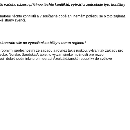
dle vašeho názoru příčinou těchto konfliktů, vytváří a způsobuje tyto konflikty
natomii těchto konfliktů a v současné době ani nemám potřebu se o toto zajímat.
ké strany zvenčí.
kontrakt vliv na vytvoření stability v tomto regionu?
ropnými společnostmi ze západu a rovněž tak s ruskou, vytváří tak základy pro
urecko, Norsko, Saudská Arábie, to vytváří široké možnosti pro rozvoj
voří dobré podmínky pro integraci Ázerbájdžánské republiky do světové