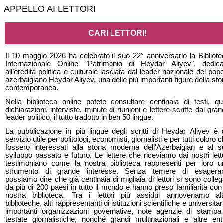
APPELLO AI LETTORI
CARI LETTORI!
Il 10 maggio 2026 ha celebrato il suo 22° anniversario la Bibliote
Internazionale Online "Patrimonio di Heydar Aliyev", dedica
all’eredità politica e culturale lasciata dal leader nazionale del pop
azerbaigiano Heydar Aliyev, una delle più importanti figure della sto
contemporanea.
Nella biblioteca online potete consultare centinaia di testi, qua
dichiarazioni, interviste, minute di riunioni e lettere scritte dal gra
leader politico, il tutto tradotto in ben 50 lingue.
La pubblicazione in più lingue degli scritti di Heydar Aliyev è 
servizio utile per politologi, economisti, giornalisti e per tutti coloro 
fossero interessati alla storia moderna dell'Azerbaigian e al s
sviluppo passato e futuro. Le lettere che riceviamo dai nostri lett
testimoniano come la nostra biblioteca rappresenti per loro u
strumento di grande interesse. Senza temere di esagerar
possiamo dire che già centinaia di migliaia di lettori si sono colleg
da più di 200 paesi in tutto il mondo e hanno preso familiarità con
nostra biblioteca. Tra i lettori più assidui annoveriamo alt
biblioteche, alti rappresentanti di istituzioni scientifiche e universitar
importanti organizzazioni governative, note agenzie di stampa
testate giornalistiche, nonché grandi multinazionali e altre enti