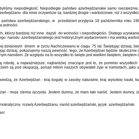
obyliśmy niepodległość. Niepodległe państwo azerbejdżanskie samo niezależnie
erbejdżanu dla mnie oczywiście są bardziej drogie i wartościowe, niż z wszystki
państwa azerbejdżanskiego, w przeddzień przyjęcia 18 października roku 1991
ta jedności.
, którzy bardziej niż inne dążyli do wolności i niepodległości. Dlatego uzyskan
ego narodu azerbejdżanskiego jest historycznym wydarzeniem i ma wielką wartoś
ziej dziejowym dniem w życiu Nachiczewanu w ciagu 75 lat. Świętując dzisiaj, św
jąc dzisiaj, pokazujemy naszą pewność tego, że Azerbejdżan będzie skutecznie d
ym narodem. Ze względu na to wszystko to święto jest wielkim świętem, świętem 
ą robotę, a najważniejsze, najbardziej znaczące jest to, że pomimo wszystkic
ziem są pod okupacją, ponad milion naszych obywateli żyje w namiotach, jako uc
edzą, że Azerbejdżan - kraj bogaty w zasoby naturalne, kraj wysokiej nauki, kul
an - moja ziemia ojczysta. Jestem dumny, że mam taki naród. Jestem dumny, że
mokratyczny rozwój Azerbejdżanu, naród azerbejdżański, język azerbejdżański.
an!