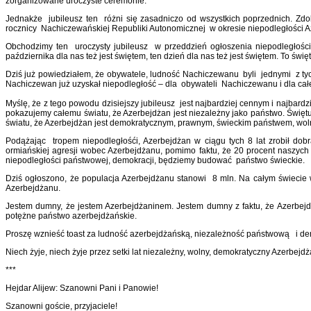
zorganizowane uroczyste ceremonie.
Jednakże jubileusz ten różni się zasadniczo od wszystkich poprzednich. Zd
rocznicy Nachiczewańskiej Republiki Autonomicznej w okresie niepodległości Az
Obchodzimy ten uroczysty jubileusz w przeddzień ogłoszenia niepodległości 
października dla nas też jest świętem, ten dzień dla nas też jest świętem. To świę
Dziś już powiedziałem, że obywatele, ludność Nachiczewanu byli jednymi z tych
Nachiczewan już uzyskał niepodległość – dla obywateli Nachiczewanu i dla cał
Myślę, że z tego powodu dzisiejszy jubileusz jest najbardziej cennym i najbard
pokazujemy całemu światu, że Azerbejdżan jest niezależny jako państwo. Świętu
światu, że Azerbejdżan jest demokratycznym, prawnym, świeckim państwem, woln
Podążając tropem niepodległośći, Azerbejdżan w ciągu tych 8 lat zrobił dobr
ormiańskiej agresji wobec Azerbejdżanu, pomimo faktu, że 20 procent naszych 
niepodległości państwowej, demokracji, będziemy budować państwo świeckie.
Dziś ogłoszono, że populacja Azerbejdżanu stanowi 8 mln. Na całym świecie wi
Azerbejdżanu.
Jestem dumny, że jestem Azerbejdżaninem. Jestem dumny z faktu, że Azerbejdż
potężne państwo azerbejdżańskie.
Proszę wznieść toast za ludność azerbejdżańską, niezależność państwową i de
Niech żyje, niech żyje przez setki lat niezależny, wolny, demokratyczny Azerbejdż
***
Hejdar Alijew: Szanowni Pani i Panowie!
Szanowni goście, przyjaciele!