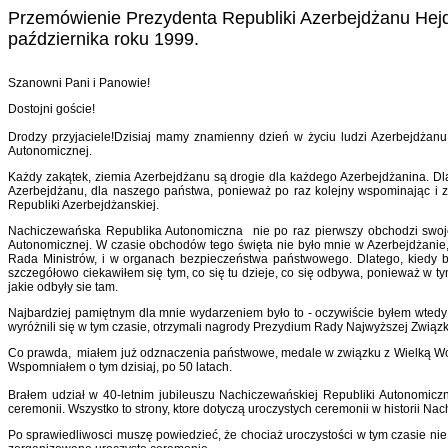
Przemówienie Prezydenta Republiki Azerbejdżanu Hejdar
października roku 1999.
Szanowni Pani i Panowie!
Dostojni goście!
Drodzy przyjaciele!Dzisiaj mamy znamienny dzień w życiu ludzi Azerbejdżanu
Autonomicznej.
Każdy zakątek, ziemia Azerbejdżanu są drogie dla każdego Azerbejdżanina. Dla
Azerbejdżanu, dla naszego państwa, ponieważ po raz kolejny wspominając i z
Republiki Azerbejdżanskiej.
Nachiczewańska Republika Autonomiczna nie po raz pierwszy obchodzi swoje 
Autonomicznej. W czasie obchodów tego święta nie było mnie w Azerbejdżanie
Rada Ministrów, i w organach bezpieczeństwa państwowego. Dlatego, kiedy był
szczegółowo ciekawiłem się tym, co się tu dzieje, co się odbywa, ponieważ w
jakie odbyły sie tam.
Najbardziej pamiętnym dla mnie wydarzeniem było to - oczywiście byłem wtedy 
wyróżnili się w tym czasie, otrzymali nagrody Prezydium Rady Najwyższej Związk
Co prawda, miałem już odznaczenia państwowe, medale w związku z Wielką Wojn
Wspomniałem o tym dzisiaj, po 50 latach.
Brałem udział w 40-letnim jubileuszu Nachiczewańskiej Republiki Autonomiczne
ceremonii. Wszystko to strony, ktore dotyczą uroczystych ceremonii w historii N
Po sprawiedliwosci muszę powiedzieć, że chociaż uroczystości w tym czasie nie by