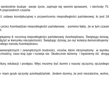
, swobodnie buduje swoje życie, zajmuje się swoimi sprawami, i obchody 75.
ch poprzednich czasów.
 ustawy konstytucyjnej o przywróceniu niepodległości państwowej, to jest 18
ie przez Azerbejdżan niepodległośći państwowej - pomimo faktu, że w tym czasie
ć.
iętujemy 8. rocznicę niepodległości państwowej Azerbejdżanu. Świętując dzisiaj,
ążyć w kierunku niezależności. Świętując dzisiaj, po raz kolejny demonstrujemy
całego narodu Azerbejdżanu.
h wewnętrznych i zewnętrznych trudności, ciosów, ktore otrzymalismy w wyniku
hodźcy, nasz kraj żyje i rozwija sie. Skutecznie idziemy i będziemy iść drogą
tury, edukacji i postępu. Więc musimy być dumni z naszej ojczyzny, ojczystego
 mam język ojczysty azerbejdżański. Jestem dumny, że jest niezależne, wolne,