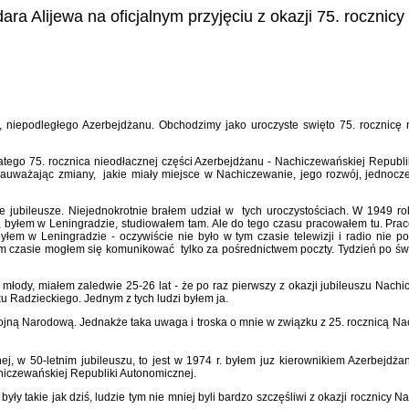
a Alijewa na oficjalnym przyjęciu z okazji 75. rocznic
, niepodległego Azerbejdżanu. Obchodzimy jako uroczyste swięto 75. rocznicę 
tego 75. rocznica nieodłacznej części Azerbejdżanu - Nachiczewańskiej Republi
auważając zmiany, jakie miały miejsce w Nachiczewanie, jego rozwój, jednocześ
jubileusze. Niejednokrotnie brałem udział w tych uroczystościach. W 1949 ro
, byłem w Leningradzie, studiowałem tam. Ale do tego czasu pracowałem tu. Pra
em w Leningradzie - oczywiście nie było w tym czasie telewizji i radio nie p
 tym czasie mogłem się komunikować tylko za pośrednictwem poczty. Tydzień po ś
młody, miałem zaledwie 25-26 lat - że po raz pierwszy z okazji jubileuszu Nachi
u Radzieckiego. Jednym z tych ludzi byłem ja.
ą Narodową. Jednakże taka uwaga i troska o mnie w związku z 25. rocznicą Nach
j, w 50-letnim jubileuszu, to jest w 1974 r. byłem juz kierownikiem Azerbejdża
achiczewańskiej Republiki Autonomicznej.
ły takie jak dziś, ludzie tym nie mniej byli bardzo szczęśliwi z okazji rocznicy 