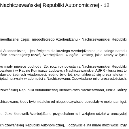
y Nachiczewańskiej Republiki Autonomicznej - 12
nieodłacznej części niepodległego Azerbejdżanu - Nachiczewańskiej Republiki
ki Autonomicznej - jest świętem dla każdego Azerbejdżanina, dla całego narodu
nie prezentujemy rozwój Azerbejdżanu w ogóle i zmiany, jakie zaszły w życiu
ku miały miejsce obchody 25. rocznicy powstania Nachiczewańskiej Republiki
cowałem i w Radzie Komisarzy Ludowych Nachiczewańskiej ASRR - teraz jest to
odawało żadnych wiadomosci, trudno było też skontaktować się przez telefon -
więtach przyszły wiadomości z Nachiczewanu. Opowiadano mi o uroczystościach,
czewańskiej Republiki Autonomicznej kierownictwo Nachiczewanu, ludzie, którzy
iczewanu, kiedy byłem daleko od niego, oczywiscie pozostały w mojej pamięci.
nu. Jako kierownik Azerbejdżanu przyjechałem tu i wziąłem udział w uroczystej
Nachiczewańskiej Republiki Autonomicznej, i, oczywiscie, na miarę mozliwosci były