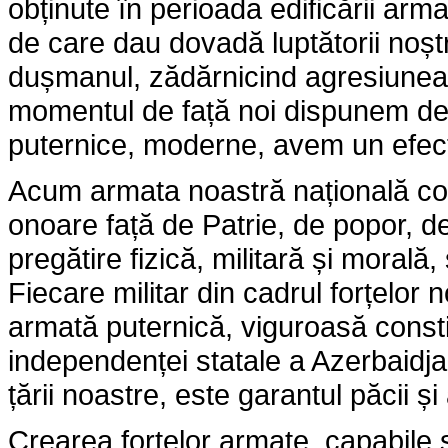
obținute în perioada edificării armate
de care dau dovadă luptătorii noștr
dușmanul, zădărnicind agresiunea,
momentul de față noi dispunem de
puternice, moderne, avem un efecti
Acum armata noastră națională con
onoare față de Patrie, de popor, de 
pregătire fizică, militară și morală,
Fiecare militar din cadrul forțelor
armată puternică, viguroasă consti
independenței statale a Azerbaidjanul
țării noastre, este garantul păcii și al
Crearea forțelor armate, capabile 