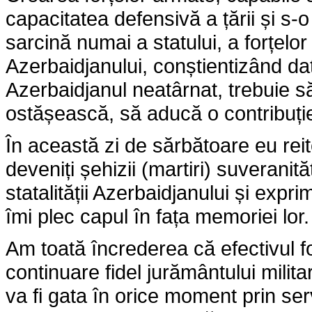
capacitatea defensivă a țării și s
sarcină numai a statului, a forțelo
Azerbaidjanului, conștientizând dat
Azerbaidjanul neatârnat, trebuie s
ostășească, să aducă o contribuție 
În această zi de sărbătoare eu reit
deveniți șehizii (martiri) suveranități
statalității Azerbaidjanului și expri
îmi plec capul în fața memoriei lor.
Am toată încrederea că efectivul f
continuare fidel jurământului militar
va fi gata în orice moment prin se