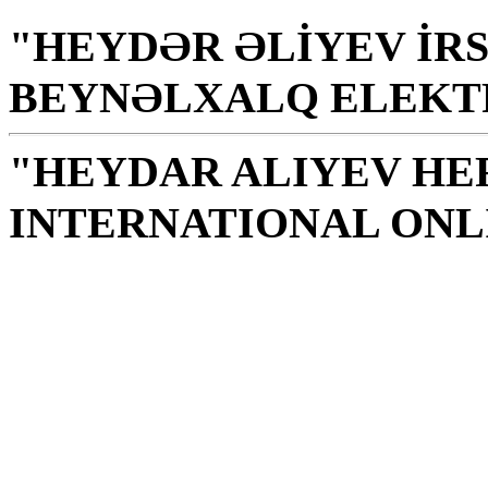
"HEYDƏR ƏLİYEV İRS
BEYNƏLXALQ ELEKT
"HEYDAR ALIYEV HE
INTERNATIONAL ONL
Biblioteca este un loc s
sursă de spirtualitate, ş
H. Aliyev