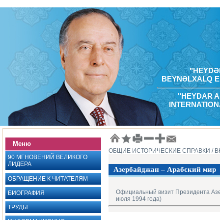
"HEYDƏR
BEYNƏLXALQ E
"HEYDAR A
INTERNATION
Меню
ОБЩИЕ ИСТОРИЧЕСКИЕ СПРАВКИ
/ 
90 МГНОВЕНИЙ ВЕЛИКОГО
ЛИДЕРА
Азербайджан – Арабский мир
ОБРАЩЕНИЕ К ЧИТАТЕЛЯМ
Официальный визит Президента Азер
БИОГРАФИЯ
июля 1994 года)
ТРУДЫ