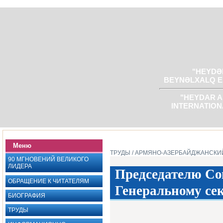
"HEYDƏR
BEYNƏLXALQ E
"HEYDAR A
INTERNATION
Меню
ТРУДЫ
/ АРМЯНО-АЗЕРБАЙДЖАНСКИ
90 МГНОВЕНИЙ ВЕЛИКОГО
ЛИДЕРА
Председателю Со
ОБРАЩЕНИЕ К ЧИТАТЕЛЯМ
Генеральному сек
БИОГРАФИЯ
ТРУДЫ