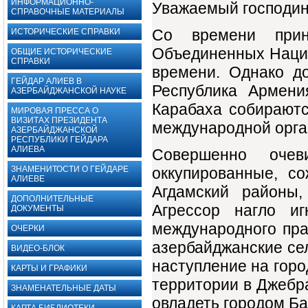
ИНФОРМАЦИОННО-
Уважаемый господин
СПРАВОЧНЫЕ МАТЕРИАЛЫ
Со времени прин
ИСТОРИЧЕСКИЕ СПРАВКИ
Объединенных Наций
ОБЩИЕ ИСТОРИЧЕСКИЕ
СПРАВКИ
времени. Однако до
ГЕЙДАР АЛИЕВ В
Республика Армени
АЗЕРБАЙДЖАНСКОЙ НАУКЕ
Карабаха собирают
МИРОВАЯ ПРЕССА О
ВИЗИТАХ ПРЕЗИДЕНТА
международной орга
АЗЕРБАЙДЖАНСКОЙ
РЕСПУБЛИКИ ГЕЙДАРА
АЛИЕВА
Совершенно оче
ЗНАМЕНИТОСТИ О ГЕЙДАРЕ
оккупированные, с
АЛИЕВЕ
Агдамский районы,
ДОПОЛНИТЕЛЬНЫЕ
Агрессор нагло 
ДОКУМЕНТЫ ‎
международного пра
ОЧЕРКИ
азербайджанские се
ВИДЕО-БЛОК
наступление на горо
КАРТЫ И ГРАФИКИ
территории в Джебр
ЗНАМЕНАТЕЛЬНЫЕ ДАТЫ
овладеть городом Ба