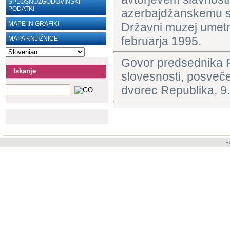
SPLOŠNOZGODOVINSKI
PODATKI
azerbajdžanskemu sk
MAPE IN GRAFIKI
Državni muzej umetn
februarja 1995.
MAPA KNJIŽNICE
Govor predsednika R
Iskanje
slovesnosti, posveče
dvorec Republika, 9.
©