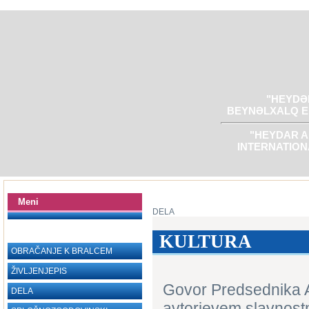
"HEYDƏR
BEYNƏLXALQ E
"HEYDAR A
INTERNATION
Meni
DELA
KULTURA
OBRAČANJE K BRALCEM
ŽIVLJENJEPIS
Govor Predsednika A
DELA
avtorjevem slavnos