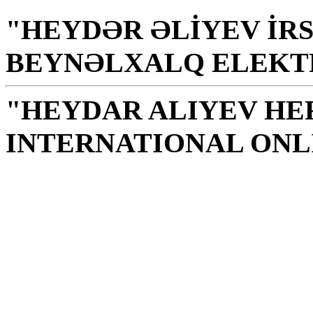
"HEYDƏR ƏLİYEV İRS
BEYNƏLXALQ ELEKT
"HEYDAR ALIYEV HE
INTERNATIONAL ONL
Knižnica je sväté miest
mravnosti, znalostí, múd
H.Alijev