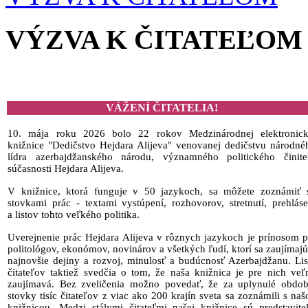
VÝZVA K ČITATEĽOM
VÁŽENÍ ČITATELIA!
10. mája roku 2026 bolo 22 rokov Medzinárodnej elektronick
knižnice "Dedičstvo Hejdara Alijeva" venovanej dedičstvu národné
lídra azerbajdžanského národu, významného politického činite
súčasnosti Hejdara Alijeva.
V knižnice, ktorá funguje v 50 jazykoch, sa môžete zoznámiť 
stovkami prác - textami vystúpení, rozhovorov, stretnutí, prehláse
a listov tohto veľkého politika.
Uverejnenie prác Hejdara Alijeva v rôznych jazykoch je prínosom p
politológov, ekonómov, novinárov a všetkých ľudí, ktorí sa zaujímajú
najnovšie dejiny a rozvoj, minulosť a budúcnosť Azerbajdžanu. Lis
čitateľov taktiež svedčia o tom, že naša knižnica je pre nich veľ
zaujímavá. Bez zveličenia možno povedať, že za uplynulé obdob
stovky tisíc čitateľov z viac ako 200 krajín sveta sa zoznámili s naš
knižnicou. Medzi stálymi čitateľmi našej knižnice sú predstavitel