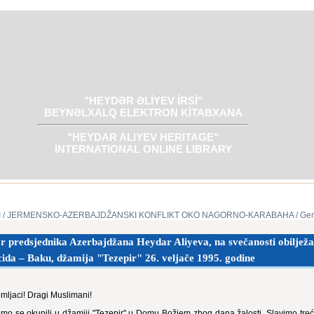
"HEYDƏR ƏLİYEV İRSİ"
BEYNƏLXALQ ELEKTRON KİTABXANA
"HEYDAR ALIYEV HERITAGE"
INTERNATIONAL ONLINE LIBRARY
I
/ JERMENSKO-AZERBAJDŽANSKI KONFLIKT OKO NAGORNO-KARABAHA
/ Ge
 predsjednika Azerbajdžana Heydar Aliyeva, na svečanosti obilježa
ida – Baku, džamija "Tezepir" 26. veljače 1995. godine
mljaci! Dragi Muslimani!
mo se okupili u džamiji "Tezepir" u Domu Božjem zbog dana žalosti. Slavimo treć