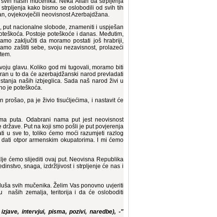
svih naših mučenika. Neka Allah da strpljenja
trpljenja kako bismo se oslobodili od svih tih
žan, ovjekovječili neovisnost Azerbajdžana.
be, put nacionalne slobode, znameniti i uspješan
poteškoća. Postoje poteškoće i danas. Međutim,
mo zaključiti da moramo postati još hrabriji,
mo zaštiti sebe, svoju nezavisnost, prolazeći
utem.
oju glavu. Koliko god mi tugovali, moramo biti
uran u to da će azerbajdžanski narod prevladati
stanja naših izbjeglica. Sada naš narod živi u
no je poteškoća.
prošao, pa je živio tisućljećima, i nastavit će
ama puta. Odabrani nama put jest neovisnost
ržave. Put na koji smo pošli je put povjerenja
mati u sve to, toliko ćemo moći razumjeti razlog
ti dati otpor armenskim okupatorima. I mi ćemo
lje ćemo slijediti ovaj put. Neovisna Republika
nstvo, snaga, izdržljivost i strpljenje će nas i
uša svih mučenika. Želim Vas ponovno uvjeriti
 naših zemalja, teritorija i da će osloboditi
jave, intervjui, pisma, pozivi, naredbe), -"