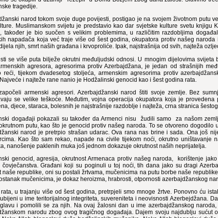
ske tragedije.
džanski narod tokom svoje duge povijesti, postigao je na svojem životnom putu ve
ulture. Muslimanskom svijetu je predstavio kao dar svjetske kulture svetu knjig
ti, također je bio suočen s velikim problemima, u različitim razdobljima događa
h napadača koja već traje više od šest godina, okupatora protiv našeg naroda i 
dijela njih, smrt naših građana i krvoproliće. Ipak, najstrašnija od svih, najteža ozl
sti se više puta bilježe okrutni međuljudski odnosi. U mnogim dijelovima svijeta
armenskih agresora, agresorima protiv Azerbajdžana, je jedan od strašnijih međ
reći, tijekom dvadesetog stoljeća, armenskim agresorima protiv azerbajdžans
Najveće i najteže rane nanio je Hodžalinski genocid kao i šest godina rata.
započeli armenski agresori. Azerbajdžanski narod štiti svoje zemlje. Bez sumnje
javaju se velike teškoće. Međutim, vojna operacija okupatora koja je provedena p
žena, djece, staraca, bolesnih je najstrašnije razdoblje i najteža, crna stranica šesto
nski događaji pokazali su također da Armenci nisu žudili samo za našom zemljom
okrutnom putu, kao što je genocid protiv našeg naroda. To se otvoreno dogodilo 
žanski narod je pretrpio strašan udarac. Ova rana nas brine i sada. Ona još nije z
rcima. Kao što sam rekao, napade na civile tijekom noći, okrutno uništavanje na 
a, nanošenje paklenih muka još jednom dokazuje okrutnost naših neprijatelja.
ski genocid, agresija, okrutnost Armenaca protiv našeg naroda, korištenje jako n
i čovječanstva. Građani koji su poginuli u toj noći, tih dana jako su dragi Azerbaj
et naše republike, oni su postali žrtvama, mučenicima na putu borbe naše republik
ostanak mučenicima, je dokaz heroizma, hrabrosti, otpornosti azerbajdžanskog na
rata, u trajanju više od šest godina, pretrpjeli smo mnoge žrtve. Ponovno ću ist
ubijeni u ime teritorijalnog integriteta, suvereniteta i neovisnosti Azerbejdžana. Da
 glavu i pomolili se za njih. Na ovaj žalosni dan u ime azerbajdžanskog narod
džanskom narodu zbog ovog tragičnog događaja. Dajem svoju najdublju sućut obit