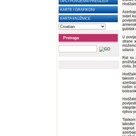
OPĆI POVIJESNI PREGLEDI
Hodžalin
KARTE I GRAFIKONI
Azerbaj
svijet k
KARTA KNJŽNICE
povijes
armenski
gubitak 
U povije
Pretraga
strane 
možemo 
udarce. 
Rat su 
proživl
civila, 
Hodžali
takvom 
azerbajd
našim s
bolesnik
Hodžalin
povijest
integrit
njihov p
Tijekom 
također 
sagnuli
azerbaj