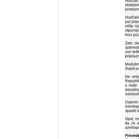
Hodžali
obitelji
problema
Hodžalin
put prij
ništa n
otporni
kroz put
Zato, da
optimist
ovo tešk
prijelaz
Međutim,
živjeti j
Ne smij
Republik
u naše m
današnje
oslobodi
Uvjeren 
Azerbajd
spasiti 
Opet, m
da će a
azerbajd
Prevede