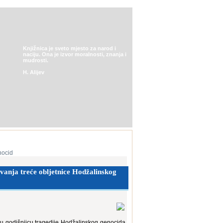
Knjižnica je sveto mjesto za narod i
naciju. Ona je izvor moralnosti, znanja i
mudrosti.
H. Alijev
nocid
vanja treće obljetnice Hodžalinskog
u godišnjicu tragedije Hodžalinskog genocida,