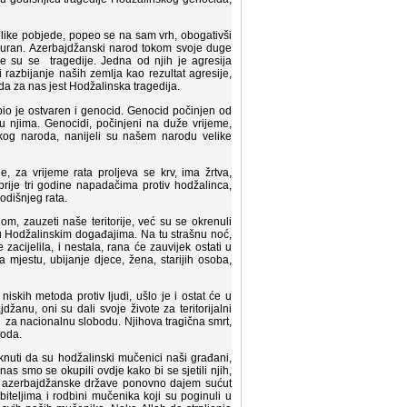
like pobjede, popeo se na sam vrh, obogativši
u Kuran. Azerbajdžanski narod tokom svoje duge
le su se tragedije. Jedna od njih je agresija
razbijanje naših zemlja kao rezultat agresije,
jeda za nas jest Hodžalinska tragedija.
 bio je ostvaren i genocid. Genocid počinjen od
u njima. Genocidi, počinjeni na duže vrijeme,
kog naroda, nanijeli su našem narodu velike
, za vrijeme rata proljeva se krv, ima žrtva,
rije tri godine napadačima protiv hodžalinca,
godišnjeg rata.
, zauzeti naše teritorije, već su se okrenuli
u Hodžalinskim događajima. Na tu strašnu noć,
acijelila, i nestala, rana će zauvijek ostati u
mjestu, ubijanje djece, žena, starijih osoba,
iskih metoda protiv ljudi, ušlo je i ostat će u
džanu, oni su dali svoje živote za teritorijalni
e za nacionalnu slobodu. Njihova tragična smrt,
roda.
aknuti da su hodžalinski mučenici naši građani,
nas smo se okupili ovdje kako bi se sjetili njih,
a, azerbajdžanske države ponovno dajem sućut
eljima i rodbini mučenika koji su poginuli u