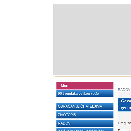
Meni
RADOV
90 trenutaka velikog vođe
Govor
OBRAĆANJE ČITATELJIMA
genoc
ZIVOTOPIS
Dragi ze
RADOVI
Danas s