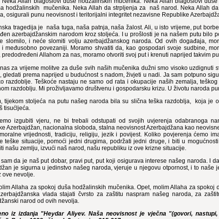
. Neka Allah blagoslovi duše hodžalinskih mučenika. Neka Allah blagoslovi duše 
ma hodžalinskih mučenika. Neka Allah da strpljenja za naš narod. Neka Allah da s
, osigurali punu neovisnost i teritorijalni integritet nezavisne Republike Azerbajd
ska tragedija je naša tuga, naša patnja, naša žalost. Ali, u isto vrijeme, put bor
eđen azerbajdžanskim narodom kroz stoljeća. I u prošlosti je na našem putu bilo 
ije slomilo, i neće slomiti volju azerbajdžanskog naroda. Od ovih događaja, mora
ji i međusobno povezaniji. Moramo shvatiti da, kao gospodari svoje sudbine, mora
, predodređeni Allahom za nas, moramo otvoriti svoj put i krenuti naprijed takvim p
nas za vrijeme molitve za duše svih naših mučenika dužni smo visoko uzdignuti sv
i, gledati prema naprijed u budućnost s nadom, živjeti u nadi. Ja sam potpuno sig
o razdoblje. Teškoće nastaju ne samo od rata i okupacije naših zemalja, teškog 
nom razdoblju. Mi proživljavamo društvenu i gospodarsku krizu. U životu naroda pu
 tijekom stoljeća na putu našeg naroda bila su slična teška razdoblja, koja je on 
oš tisućljeća.
emo izgubiti vjeru, ne bi trebali odstupati od svojih uvjerenja odabranoga n
e Azerbajdžan, nacionalna sloboda, stalna neovisnost Azerbajdžana kao neovisne d
oralne vrijednosti, tradiciju, religiju, jezik i povijest. Koliko povjerenja ćemo i
 teške situacije, pomoći jedni drugima, podržati jedni druge, i biti u mogućnos
ti našu zemlju, izvući naš narod, našu republiku iz ove krizne situacije.
sam da je naš put dobar, pravi put, put koji osigurava interese našeg naroda. I da
žan je sigurna u jedinstvo našeg naroda, vjeruje u njegovu otpornost, i to naše jedi
iz ove nevolje.
olim Allaha za spokoj duša hodžalinskih mučenika. Opet, molim Allaha za spokoj d
zerbajdžanska vlada stajati čvrsto za zaštitu naspram našeg naroda, za zaštitu
žanski narod od ovih nevolja.
no iz izdanja "Heydar Aliyev. Naša neovisnost je vječna "(govori, nastupi, iz