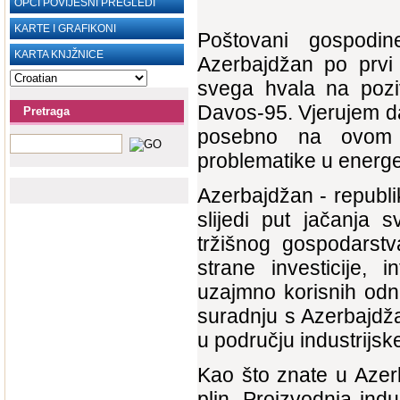
OPĆI POVIJESNI PREGLEDI
KARTE I GRAFIKONI
Poštovani gospodin
KARTA KNJŽNICE
Azerbajdžan po prvi
svega hvala na poziv
Davos-95. Vjerujem d
Pretraga
posebno na ovom 
problematike u energet
Azerbajdžan - republik
slijedi put jačanja 
tržišnog gospodarstv
strane investicije, 
uzajmno korisnih odn
suradnju s Azerbajdž
u području industrijsk
Kao što znate u Azer
plin. Proizvodnja ind