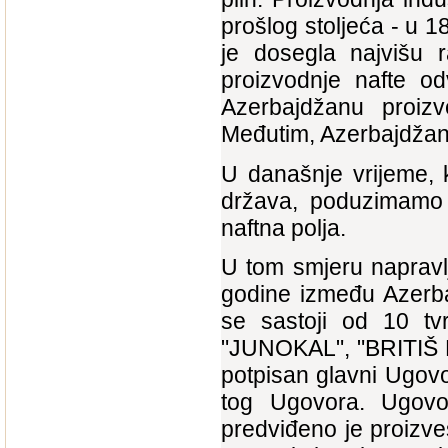
prošlog stoljeća - u 1
je dosegla najvišu r
proizvodnje nafte od
Azerbajdžanu proizv
Međutim, Azerbajdžan j
U današnje vrijeme, 
država, poduzimamo k
naftna polja.
U tom smjeru napravlj
godine između Azerbaj
se sastoji od 10 t
"JUNOKAL", "BRITIŠ P
potpisan glavni Ugov
tog Ugovora. Ugovo
predviđeno je proizve