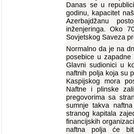
Danas se u republici
godinu, kapacitet naš
Azerbajdžanu post
inženjeringa. Oko 7
Sovjetskog Saveza pro
Normalno da je na dn
posebice u zapadne d
Glavni sudionici u k
naftnih polja koja s
Kaspijskog mora pos
Naftne i plinske zal
pregovorima sa stran
sumnje takva naftna 
stranog kapitala zaje
financijskih organiz
naftna polja će bi