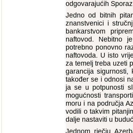
odgovarajućih Spora
Jedno od bitnih pitan
znanstvenici i struč
bankarstvom priprem
naftovod. Nebitno j
potrebno ponovno razm
naftovoda. U isto vr
za temelj treba uzeti
garancija sigurnosti,
također se i odnosi n
ja se u potpunosti 
mogućnosti transpor
moru i na područja Az
vodili o takvim pitan
dalje nastaviti u buduć
Jednom rječju Azerba