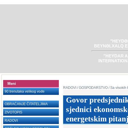
"HEYDƏR
BEYNƏLXALQ E
"HEYDAR A
INTERNATION
Meni
RADOVI
/ GOSPODARSTVO
/ Sa visokih 
90 trenutaka velikog vođe
Govor predsjednik
OBRAĆANJE ČITATELJIMA
sjednici ekonoms
ZIVOTOPIS
energetskim pitanj
RADOVI