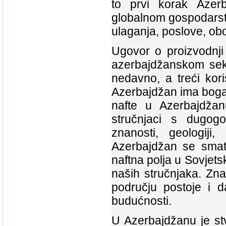
to prvi korak Azerb
globalnom gospodarst
ulaganja, poslove, ob
Ugovor o proizvodnji 
azerbajdžanskom sek
nedavno, a treći kor
Azerbajdžan ima bogat
nafte u Azerbajdžan
stručnjaci s dugogod
znanosti, geologiji
Azerbajdžan se sma
naftna polja u Sovjets
naših stručnjaka. Zn
području postoje i d
budućnosti.
U Azerbajdžanu je stvo