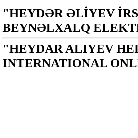
"HEYDƏR ƏLİYEV İRS
BEYNƏLXALQ ELEKT
"HEYDAR ALIYEV HE
INTERNATIONAL ONL
Knjižnica je sveto mjest
izvor moralnosti, znanj
H. Alijev