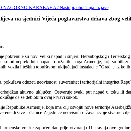
KO NAGORNO-KARABAHA
/ Nastupi, obraćanja i izjave
ijeva na sjednici Vijeća poglavarstva država zbog ve
om.
je pokrenule su novi veliki napad u smjeru Heranbojskog i Terterskog
u se od neprekidnih napada oružanih snaga Armenije, koji su bili zn
ih vozila i teškim topništvom uključujući instalacije "Grad", iz koji
a, pokušava oduzeti neovisnost, suverenitet i teritorijalni integritet Repu
erbajdžan aktivno uključen. Ostvaruje svaki put napad u toku ili dan
okušaje da se deblokira ovaj krvavi sukob.
je Republike Armenije, koja ima cilj osvojiti nove teritorije Azerbaj
rene države - članice Zajednice neovisnih država svoje stvarne ciljev
 armenske vojske započeo dan prije otvaranja 11. travnja ove godine 