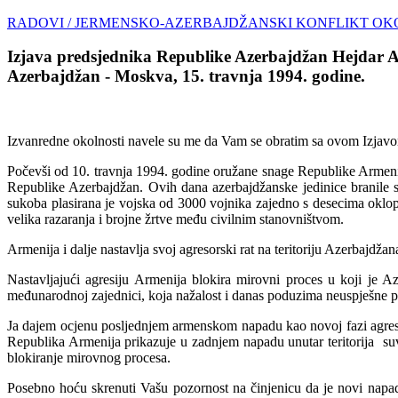
RADOVI
/ JERMENSKO-AZERBAJDŽANSKI KONFLIKT O
Izjava predsjednika Republike Azerbajdžan Hejdar Al
Azerbajdžan - Moskva, 15. travnja 1994. godine.
Izvanredne okolnosti navele su me da Vam se obratim sa ovom Izjav
Počevši od 10. travnja 1994. godine oružane snage Republike Armeni
Republike Azerbajdžan. Ovih dana azerbajdžanske jedinice branile s
sukoba plasirana je vojska od 3000 vojnika zajedno s desecima oklopn
velika razaranja i brojne žrtve među civilnim stanovništvom.
Armenija i dalje nastavlja svoj agresorski rat na teritoriju Azerbajdžan
Nastavljajući agresiju Armenija blokira mirovni proces u koji je Az
međunarodnoj zajednici, koja nažalost i danas poduzima neuspješne p
Ja dajem ocjenu posljednjem armenskom napadu kao novoj fazi agresi
Republika Armenija prikazuje u zadnjem napadu unutar teritorija suve
blokiranje mirovnog procesa.
Posebno hoću skrenuti Vašu pozornost na činjenicu da je novi napad