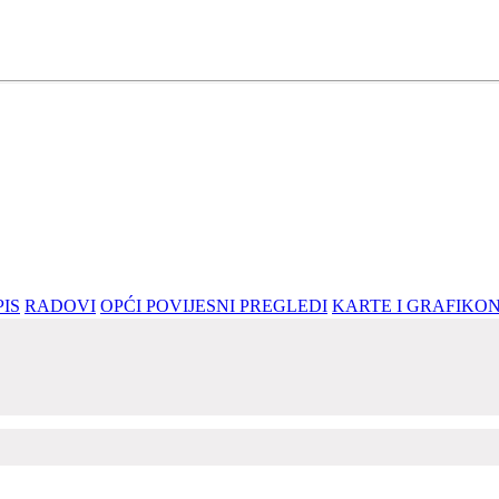
ralnosti, znanja i mudrosti.
IS
RADOVI
OPĆI POVIJESNI PREGLEDI
KARTE I GRAFIKON