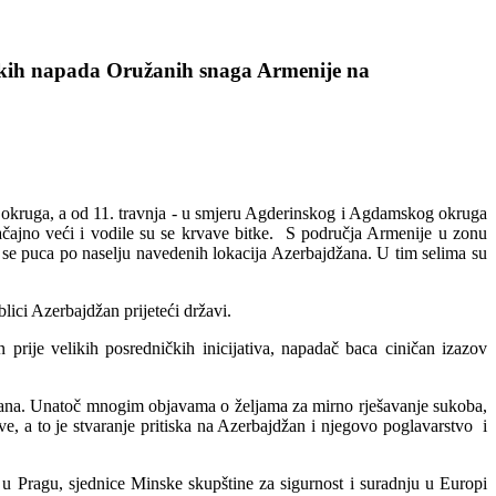
likih napada Oružanih snaga Armenije na
 okruga, a od 11. travnja - u smjeru Agderinskog i Agdamskog okruga
ačajno veći i vodile su se krvave bitke. S područja Armenije u zonu
h se puca po naselju navedenih lokacija Azerbajdžana. U tim selima su
blici Azerbajdžan prijeteći državi.
 prije velikih posredničkih inicijativa, napadač baca ciničan izazov
džana. Unatoč mnogim objavama o željama za mirno rješavanje sukoba,
e, a to je stvaranje pritiska na Azerbajdžan i njegovo poglavarstvo i
u Pragu, sjednice Minske skupštine za sigurnost i suradnju u Europi