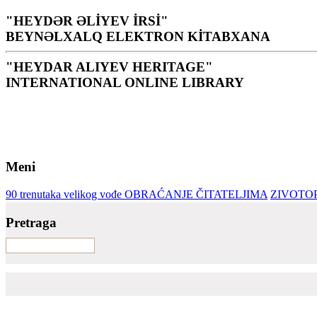
"HEYDƏR ƏLİYEV İRSİ"
BEYNƏLXALQ ELEKTRON KİTABXANA
"HEYDAR ALIYEV HERITAGE"
INTERNATIONAL ONLINE LIBRARY
Knjižnica je sveto mjesto za narod i naciju. Ona je izvor mo
H. Alijev
Meni
90 trenutaka velikog vođe
OBRAĆANJE ČITATELJIMA
ZIVOTOP
Pretraga