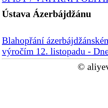
Ústava Ázerbájdžánu
Blahopřání ázerbájdžánskému
výročím 12. listopadu - Dn
© aliye