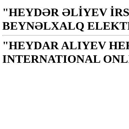
"HEYDƏR ƏLİYEV İRS
BEYNƏLXALQ ELEKT
"HEYDAR ALIYEV HE
INTERNATIONAL ONL
Knihovna je posvátným 
je zdrojem mravnosti, 
G. Alijev