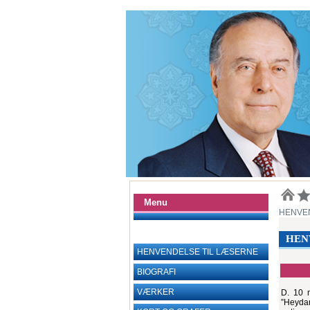
Menu
HENVE
HEN
HENVENDELSE TIL LÆSERNE
BIOGRAFI
VÆRKER
D. 10 m
”Heydar