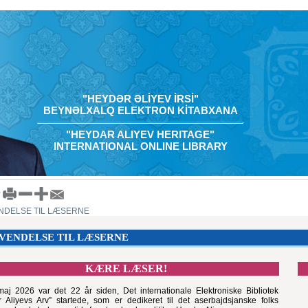
"HEYDƏR ƏLİYEV İRSİ"
BEYNƏLXALQ ELEKTRON KİTABXANA
"HEYDAR ALIYEV HERITAGE"
INTERNATIONAL ONLINE LIBRARY
NDELSE TIL LÆSERNE
VENDELSE TIL LÆSERNE
KÆRE LÆSER!
aj 2026 var det 22 år siden, Det internationale Elektroniske Bibliotek
 Aliyevs Arv” startede, som er dedikeret til det aserbajdsjanske folks