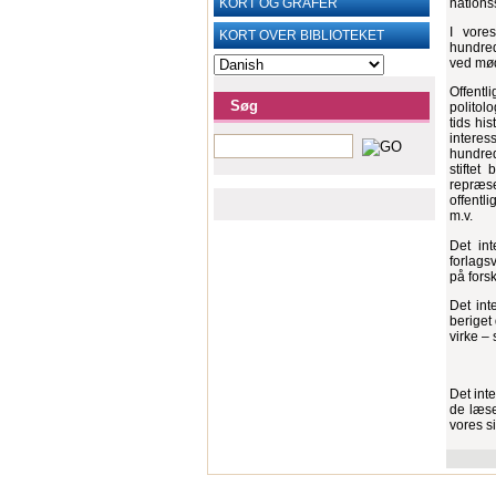
KORT OG ‎GRAFER
nations
I vore
KORT OVER BIBLIOTEKET
hundred
ved mød
Offentl
Søg
politol
tids hi
intere
hundred
stiftet
repræse
offentl
m.v.
Det int
forlags
på fors
Det int
beriget
virke – s
Det int
de læse
vores si