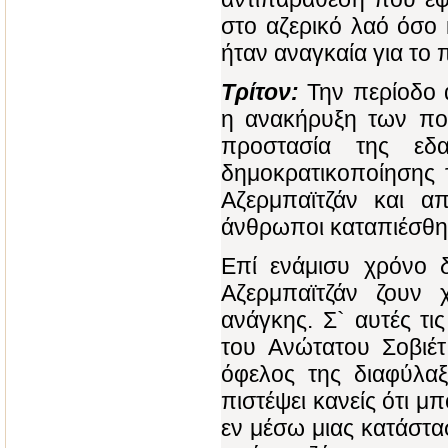
στο αζερικό λαό όσο 
ήταν αναγκαία για το 
Τρίτον:
Την περίοδο α
η ανακήρυξη των πολ
προστασία της εδα
δημοκρατικοποίησης 
Αζερμπαϊτζάν και 
άνθρωποι καταπιέσθη
Επί ενάμισυ χρόνο 
Αζερμπαϊτζάν ζουν 
ανάγκης. Σ` αυτές τι
του Ανώτατου Σοβιέ
όφελος της διαφύλαξ
πιστέψει κανείς ότι μπ
εν μέσω μιας κατάστα