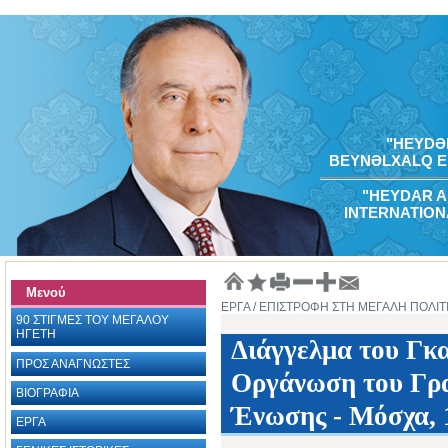
"HEYDƏR
BEYNƏLXALQ E
"HEYDAR A
INTERNATION
Μενού
ΕΡΓΑ
/ ΕΠΙΣΤΡΟΦΗ ΣΤΗ ΜΕΓΑΛΗ ΠΟΛΙΤ
90 ΣΤΙΓΜΕΣ ΤΟΥ ΜΕΓΑΛΟΥ
ΗΓΕΤΗ
Διάγγελμα του Γκα
ΠΡΟΣ ΑΝΑΓΝΩΣΤΕΣ
Οργάνωση του Γρα
ΒΙΟΓΡΑΦΙΑ ‎
Ένωσης - Μόσχα, 
ΕΡΓΑ