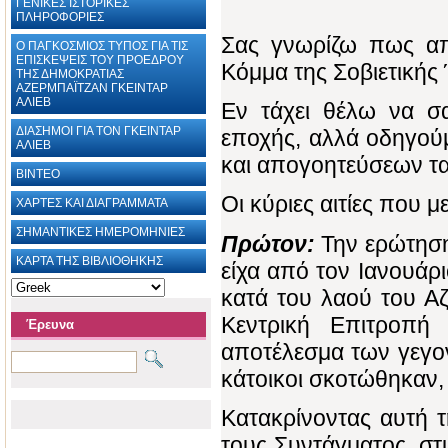
ΓΕΝΙΚΕΣ ΙΣΤΟΡΙΚΕΣ
ΠΛΗΡΟΦΟΡΙΕΣ
Σας γνωρίζω πως α
Ο ΠΑΓΚΟΣΜΙΟΣ ΤΥΠΟΣ ΓΙΑ ΤΙΣ
ΕΠΙΣΚΕΨΕΙΣ ΤΟΥ ΠΡΟΕΔΡΟΥ
Κόμμα της Σοβιετικής
ΤΗΣ ΔΗΜΟΚΡΑΤΙΑΣ
ΑΖΕΡΜΠΑΪΤΖΑΝ ΓΚΕΙΝΤΑΡ
ΑΛΙΕΒ
Εν τάχει θέλω να σ
ΔΙΑΣΗΜΟΙ ΓΙΑ ΤΟΝ ΓΚΕΙΝΤΑΡ
εποχής, αλλά οδηγού
ΑΛΙΕΒ
και απογοητεύσεων τα 
ΒΙΝΤΕΟ
Οι κύριες αιτίες που 
ΧΑΡΤΕΣ ΚΑΙ ΔΙΑΓΡΑΜΜΑΤΑ ‎
ΣΗΜΑΝΤΙΚΕΣ ΗΜΕΡΟΜΗΝΙΕΣ
Πρώτον:
Την ερώτηση
ΚΑΡΤΑ ΤΗΣ ΒΙΒΛΙΟΘΗΚΗΣ
είχα από τον Ιανουάρ
κατά του λαού του Αζ
Κεντρική Επιτροπή
Έρευνα
αποτέλεσμα των γεγον
κάτοικοι σκοτώθηκαν, 
Κατακρίνοντας αυτή 
τους Συντάγματος, στι