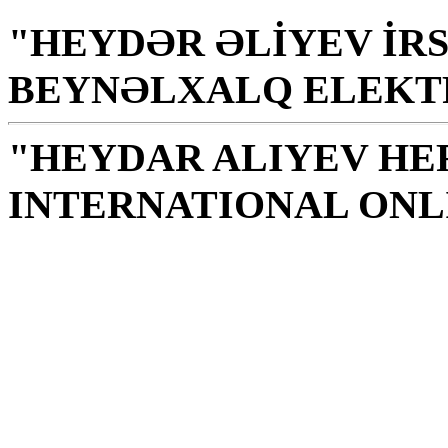
"HEYDƏR ƏLİYEV İRS
BEYNƏLXALQ ELEKT
"HEYDAR ALIYEV HE
INTERNATIONAL ONL
Βιβλιοθήκη είναι ένας ι
ηθικής, γνώσεων, σοφία
Γ. Αλίεφ