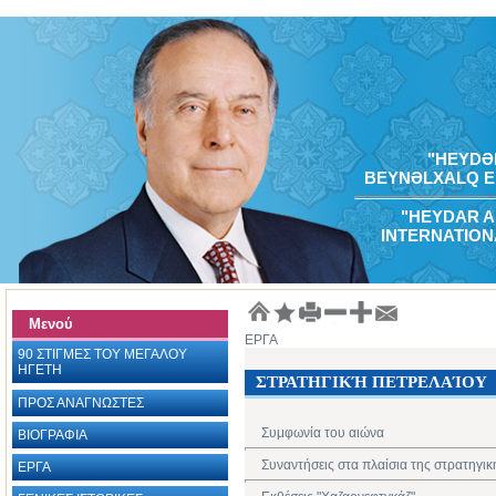
"HEYDƏR
BEYNƏLXALQ E
"HEYDAR A
INTERNATION
Μενού
ΕΡΓΑ
90 ΣΤΙΓΜΕΣ ΤΟΥ ΜΕΓΑΛΟΥ
ΗΓΕΤΗ
ΣΤΡΑΤΗΓΙΚΉ ΠΕΤΡΕΛΑΊΟΥ
ΠΡΟΣ ΑΝΑΓΝΩΣΤΕΣ
Συμφωνία του αιώνα
ΒΙΟΓΡΑΦΙΑ ‎
Συναντήσεις στα πλαίσια της στρατηγικ
ΕΡΓΑ