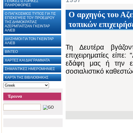
ΓΕΝΙΚΕΣ ΙΣΤΟΡΙΚΕΣ
ΠΛΗΡΟΦΟΡΙΕΣ
Ο αρχηγός του Αζε
Ο ΠΑΓΚΟΣΜΙΟΣ ΤΥΠΟΣ ΓΙΑ ΤΙΣ
ΕΠΙΣΚΕΨΕΙΣ ΤΟΥ ΠΡΟΕΔΡΟΥ
ΤΗΣ ΔΗΜΟΚΡΑΤΙΑΣ
τοπικών επιχειρή
ΑΖΕΡΜΠΑΪΤΖΑΝ ΓΚΕΙΝΤΑΡ
ΑΛΙΕΒ
ΔΙΑΣΗΜΟΙ ΓΙΑ ΤΟΝ ΓΚΕΙΝΤΑΡ
ΑΛΙΕΒ
Τη Δευτέρα βγάζο
ΒΙΝΤΕΟ
επιχειρηματίες είπε:
ΧΑΡΤΕΣ ΚΑΙ ΔΙΑΓΡΑΜΜΑΤΑ ‎
εδάφη μας ή την ε
ΣΗΜΑΝΤΙΚΕΣ ΗΜΕΡΟΜΗΝΙΕΣ
σοσιαλιστικό καθεστώ
ΚΑΡΤΑ ΤΗΣ ΒΙΒΛΙΟΘΗΚΗΣ
Έρευνα