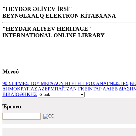
"HEYDƏR ƏLİYEV İRSİ"
BEYNƏLXALQ ELEKTRON KİTABXANA
"HEYDAR ALIYEV HERITAGE"
INTERNATIONAL ONLINE LIBRARY
Βιβλιοθήκη είναι ένας ιερός για το λαό χώρος, πηγή ηθικ
Γ. Αλίεφ
Μενού
90 ΣΤΙΓΜΕΣ ΤΟΥ ΜΕΓΑΛΟΥ ΗΓΕΤΗ
ΠΡΟΣ ΑΝΑΓΝΩΣΤΕΣ
ΒΙ
ΔΗΜΟΚΡΑΤΙΑΣ ΑΖΕΡΜΠΑΪΤΖΑΝ ΓΚΕΙΝΤΑΡ ΑΛΙΕΒ
ΔΙΑΣΗΜ
ΒΙΒΛΙΟΘΗΚΗΣ
Έρευνα