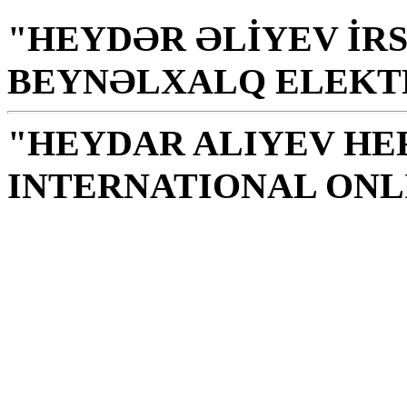
"HEYDƏR ƏLİYEV İRS
BEYNƏLXALQ ELEKT
"HEYDAR ALIYEV HE
INTERNATIONAL ONL
Uma biblioteca é um lu
uma nação; ela é uma f
sabedoria e espirituali