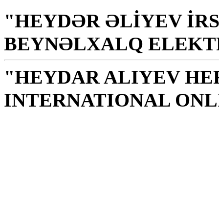
"HEYDƏR ƏLİYEV İRS
BEYNƏLXALQ ELEKT
"HEYDAR ALIYEV HE
INTERNATIONAL ONL
Kütüphane halk, ulus içi
zeka kaynağıdır
H. Aliyev