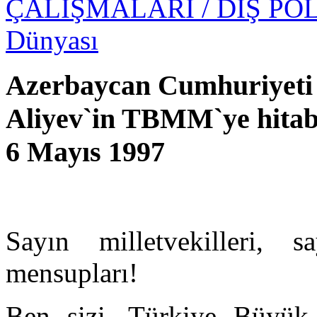
ÇALIŞMALARI
/ DIŞ PO
Dünyası
Azerbaycan Cumhuriyet
Aliyev`in TBMM`ye hitab
6 Mayıs 1997
Sayın milletvekilleri, s
mensupları!
Ben sizi, Türkiye Büyük M