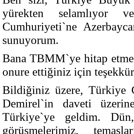
yürekten selamlıyor 
Cumhuriyeti`ne Azerbaycan
sunuyorum.
Bana TBMM`ye hitap etme o
onure ettiğiniz için teşekkü
Bildiğiniz üzere, Türkiy
Demirel`in daveti üzeri
Türkiye`ye geldim. Dün
görüşmelerimiz, temasl