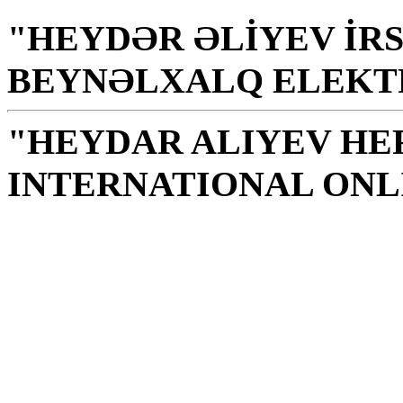
"HEYDƏR ƏLİYEV İRS
BEYNƏLXALQ ELEKT
"HEYDAR ALIYEV HE
INTERNATIONAL ONL
Kütüphane halk, ulus içi
zeka kaynağıdır
H. Aliyev