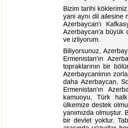
Bizim tarihi köklerimi
yani aynı dil ailesin
Azerbaycan'ı Kafka
Azerbaycan'a büyük d
ve izliyorum.
Biliyorsunuz, Azerba
Ermenistan'ın Azerb
topraklarının bir böl
Azerbaycanlının zorla
daha Azerbaycan, Sovy
Ermenistan'ın Azer
kamuoyu, Türk halk
ülkemize destek olmu
yanımızda olmuştur. Bu
bir devlet yoktur. Tab
arasında yüzyıllar bo