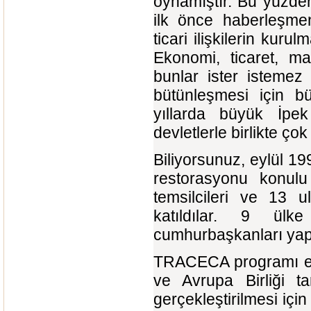
oynamıştır. Bu yüzden
ilk önce haberleşme
ticari ilişkilerin kur
Ekonomi, ticaret, ma
bunlar ister istemez 
bütünleşmesi için b
yıllarda büyük İpe
devletlerle birlikte çok
Biliyorsunuz, eylül 1
restorasyonu konulu
temsilcileri ve 13 u
katıldılar. 9 ülke
cumhurbaşkanları yap
TRACECA programı eski
ve Avrupa Birliği 
gerçekleştirilmesi iç