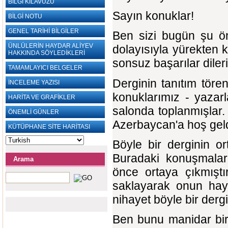
BİLGİ KILAVUZU
Sayın konuklar!
BİLGİ NOTU
GENEL TARİHİ BİLGİLER
Ben sizi bugün şu ön
ÜNLÜLERİN HAYDAR ALİYEV
dolayısıyla yürekten 
HAKKINDA SÖYLEDİKLERİ
sonsuz başarılar diler
TAMAMLAYICI BELGELER
Derginin tanıtım töre
İNCELEME YAZISI
konuklarımız - yazarl
HARİTA VE GRAFİKLER
salonda toplanmışlar.
ÖNEMLİ GÜNLER
Azerbaycan'a hoş geldi
KÜTÜPHANE SİTE HARİTASI
Böyle bir derginin o
Buradaki konuşmalar
Arama
önce ortaya çıkmıştı
saklayarak onun haya
nihayet böyle bir dergi
Ben bunu manidar bir