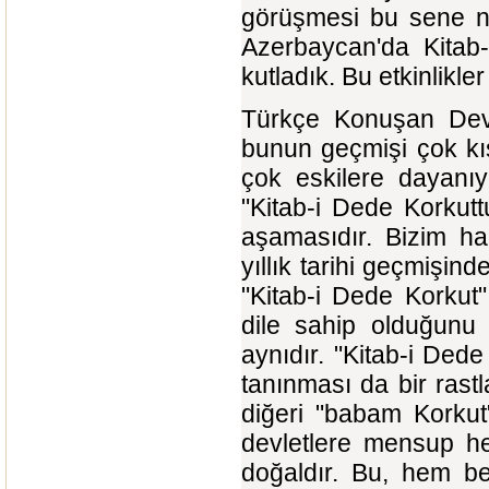
görüşmesi bu sene ni
Azerbaycan'da Kitab-
kutladık. Bu etkinlikler 
Türkçe Konuşan Devl
bunun geçmişi çok kısa
çok eskilere dayanıy
"Kitab-i Dede Korkutt
aşamasıdır. Bizim ha
yıllık tarihi geçmişi
"Kitab-i Dede Korkut"
dile sahip olduğunu 
aynıdır. "Kitab-i De
tanınması da bir rastla
diğeri "babam Korkut
devletlere mensup he
doğaldır. Bu, hem be