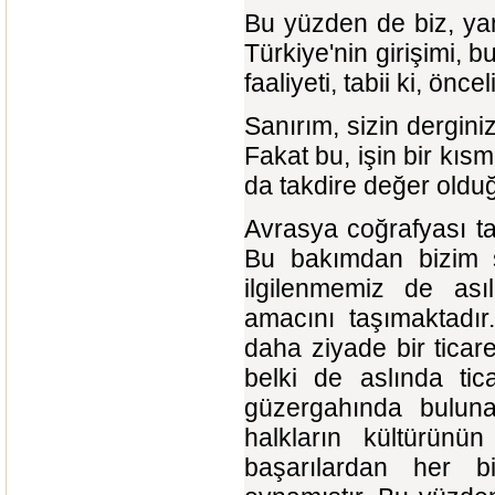
Bu yüzden de biz, yan
Türkiye'nin girişimi, 
faaliyeti, tabii ki, öncel
Sanırım, sizin dergin
Fakat bu, işin bir kısm
da takdire değer old
Avrasya coğrafyası ta
Bu bakımdan bizim s
ilgilenmemiz de ası
amacını taşımaktadır
daha ziyade bir ticare
belki de aslında ti
güzergahında bulunan
halkların kültürünün
başarılardan her b