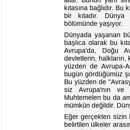
kıtasına bağlıdır. B
bir kıtadır. Düny
bölümünde yaşıyor.
Dünyada yaşanan büy
başlıca olarak bu kıt
Avrupa'da, Doğu Av
devletlerin, halkları
yüzden de Avrupa-As
bugün gördüğümüz şu d
Bu yüzden de "Avrasy
siz Avrupa'nın ve 
Muhtemelen bu da am
mümkün değildir. Düny
Eğer gerçekten sizin 
belirtilen ülkeler ara