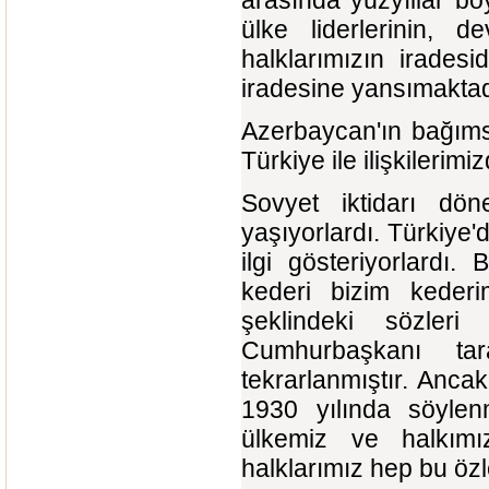
ülke liderlerinin, d
halklarımızın iradesi
iradesine yansımaktad
Azerbaycan'ın bağıms
Türkiye ile ilişkilerimi
Sovyet iktidarı dön
yaşıyorlardı. Türkiye
ilgi gösteriyorlardı
kederi bizim kederim
şeklindeki sözleri
Cumhurbaşkanı ta
tekrarlanmıştır. Anca
1930 yılında söylenm
ülkemiz ve halkımı
halklarımız hep bu özl