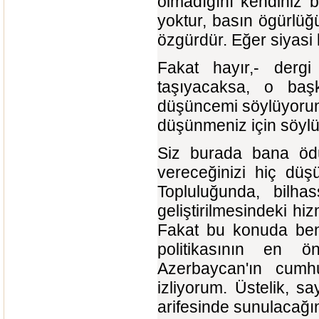
olmadığını kendiniz b
yoktur, basın ögürlüğ
özgürdür. Eğer siyasi 
Fakat hayır,- dergi 
taşıyacaksa, o ba
düşüncemi söylüyorum
düşünmeniz için söyl
Siz burada bana ödü
vereceğinizi hiç dü
Topluluğunda, bilhas
geliştirilmesindeki h
Fakat bu konuda beni
politikasının en ö
Azerbaycan'ın cumhu
izliyorum. Üstelik, 
arifesinde sunulacağını