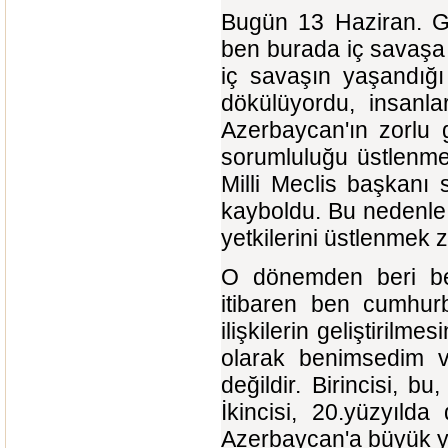
Bugün 13 Haziran. G
ben burada iç savaşa 
iç savaşın yaşandığı
dökülüyordu, insanlar
Azerbaycan'ın zorlu 
sorumluluğu üstlenme
Milli Meclis başkanı
kayboldu. Bu nedenl
yetkilerini üstlenmek 
O dönemden beri be
itibaren ben cumhur
ilişkilerin geliştirilme
olarak benimsedim ve
değildir. Birincisi, bu
İkincisi, 20.yüzyıld
Azerbaycan'a büyük ya