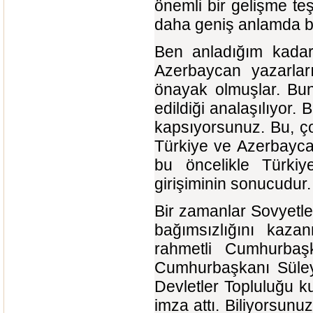
önemli bir gelişme te
daha geniş anlamda bi
Ben anladığım kadarıy
Azerbaycan yazarları
önayak olmuşlar. Bun
edildiği analaşılıyor. 
kapsıyorsunuz. Bu, ç
Türkiye ve Azerbaycan
bu öncelikle Türkiye
girişiminin sonucudur.
Bir zamanlar Sovyetler
bağımsızlığını kaza
rahmetli Cumhurbaş
Cumhurbaşkanı Süley
Devletler Topluluğu k
imza attı. Biliyorsunu