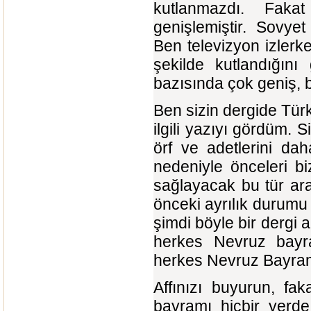
kutlanmazdı. Fakat 
genişlemiştir. Sovyet 
Ben televizyon izler
şekilde kutlandığını
bazısında çok geniş, b
Ben sizin dergide Tür
ilgili yazıyı gördüm. S
örf ve adetlerini dah
nedeniyle önceleri biz
sağlayacak bu tür ara
önceki ayrılık durumu y
şimdi böyle bir dergi 
herkes Nevruz bayr
herkes Nevruz Bayramı
Affınızı buyurun, f
bayramı hiçbir yerde