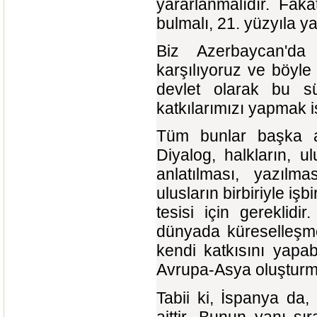
yararlanmalıdır. Fakat
bulmalı, 21. yüzyıla y
Biz Azerbaycan'da 
karşılıyoruz ve böyle
devlet olarak bu sü
katkılarımızı yapmak i
Tüm bunlar başka ara
Diyalog, halkların, 
anlatılması, yazılmas
ulusların birbiriyle i
tesisi için gereklid
dünyada küreselleşme 
kendi katkısını yapa
Avrupa-Asya oluşturm
Tabii ki, İspanya da
aittir. Bunun yanı s