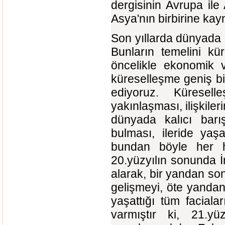
dergisinin Avrupa ile
Asya'nın birbirine ka
Son yıllarda dünyada 
Bunların temelini kü
öncelikle ekonomik v
küreselleşme geniş bi
ediyoruz. Küreselle
yakınlaşması, ilişkiler
dünyada kalıcı barış
bulması, ileride ya
bundan böyle her h
20.yüzyılın sonunda İ
alarak, bir yandan so
gelişmeyi, öte yandan
yaşattığı tüm facial
varmıştır ki, 21.yü