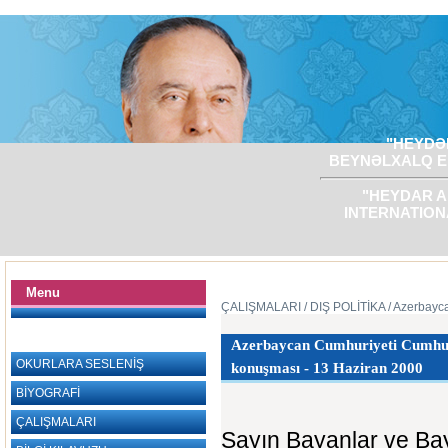
"HEYDƏR
BEYNƏLXALQ E
"HEYDAR A
INTERNATION
Menu
ÇALIŞMALARI
/ DIŞ POLİTİKA
/ Azerbayc
Azerbaycan Cumhuriyeti Cumhurba
OKURLARA SESLENİŞ
konuşması - 13 Haziran 2000‎
BİYOGRAFİ
ÇALIŞMALARI
Sayın Bayanlar ve Bay