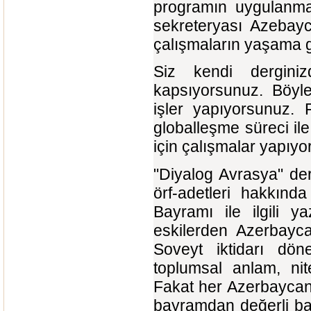
programın uygulanma
sekreteryası Azebay
çalışmaların yaşama ge
Siz kendi dergin
kapsıyorsunuz. Böyle
işler yapıyorsunuz. 
globalleşme süreci il
için çalışmalar yapıyo
"Diyalog Avrasya" der
örf-adetleri hakkınd
Bayramı ile ilgili 
eskilerden Azerbayca
Soveyt iktidarı dön
toplumsal anlam, nit
Fakat her Azerbaycanl
bayramdan değerli ba