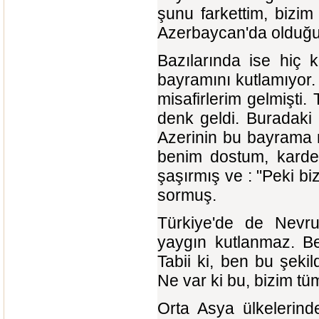
şunu farkettim, bizi
Azerbaycan'da olduğu 
Bazılarında ise hiç 
bayramını kutlamıyor.
misafirlerim gelmişti
denk geldi. Buradaki 
Azerinin bu bayrama n
benim dostum, kardeş
şaşırmış ve : "Peki b
sormuş.
Türkiye'de de Nevru
yaygın kutlanmaz. Be
Tabii ki, ben bu şeki
Ne var ki bu, bizim tü
Orta Asya ülkelerin