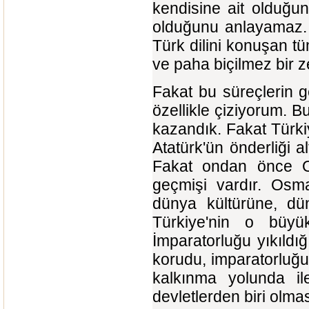
kendisine ait olduğu
olduğunu anlayamaz. 
Türk dilini konuşan tüm
ve paha biçilmez bir ze
Fakat bu süreçlerin g
özellikle çiziyorum. B
kazandık. Fakat Türki
Atatürk'ün önderliği a
Fakat ondan önce Os
geçmişi vardır. Osma
dünya kültürüne, dün
Türkiye'nin o büyü
İmparatorluğu yıkıldı
korudu, imparatorluğun
kalkınma yolunda i
devletlerden biri olma