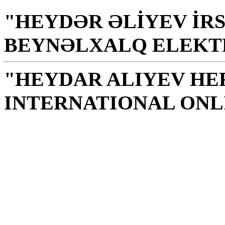
"HEYDƏR ƏLİYEV İRS
BEYNƏLXALQ ELEKT
"HEYDAR ALIYEV HE
INTERNATIONAL ONL
Kütüphane halk, ulus içi
zeka kaynağıdır
H. Aliyev