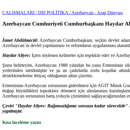
ÇALIŞMALARI
/ DIŞ POLİTİKA
/ Azerbaycan - Arap Dünyası
Azerbaycan Cumhuriyeti Cumhurbaşkanı Haydar Aliyev
İsmet Abdülmecid:
Azerbaycan Cumhurbaşkanı, seçkin devlet adamı 
Azerbaycan`ın devlet yapılanması ve reformların uygulanması alanınd
Haydar Aliyev:
İçten söylenen kelimeler için teşekkür eder ve Azerbay
Şunu belirteyim, Azerbaycan 1988 yılından bu yana Ermenistan silahl
yerlerinden sürülmüştür ve şu an çadırlarda zorlu koşullar altın
desteklemelerine ihtiyaç olduğunun altını çizerim.
Ermenistan-Azerbaycan sorununun giderilmesi için AGİT Minsk Grubu 
doğup büyüdükleri topraklara dönmesi için uluslararası kuruluşlar
Azerbaycan sorununun barış yoluyla çözümünü sağlayacağımızdan em
Çeviri "Haydar Aliyev: Bağımsızlığımız sonsuza kadar sürecektir" (k
yapılmıştır.
Kısa inceleme yazısı