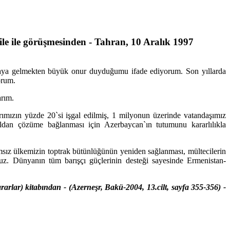
e ile görüşmesinden - Tahran, 10 Aralık 1997
raya gelmekten büyük onur duyduğumu ifade ediyorum. Son yıllarda
orum.
arım.
arımızın yüzde 20`si işgal edilmiş, 1 milyonun üzerinde vatandaşımız
yoldan çözüme bağlanması için Azerbaycan`ın tutumunu kararlılıkla
sız ülkemizin toptrak bütünlüğünün yeniden sağlanması, mültecilerin
ruz. Dünyanın tüm barışçı güçlerinin desteği sayesinde Ermenistan-
rarlar) kitabından - (Azerneşr, Bakü-2004, 13.cilt, sayfa 355-356) -