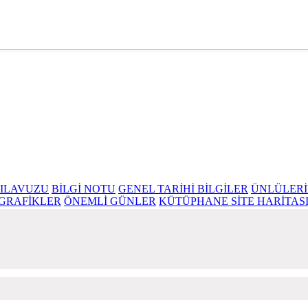
 kaynağıdır
KILAVUZU
BİLGİ NOTU
GENEL TARİHİ BİLGİLER
ÜNLÜLERİ
 GRAFİKLER
ÖNEMLİ GÜNLER
KÜTÜPHANE SİTE HARİTAS