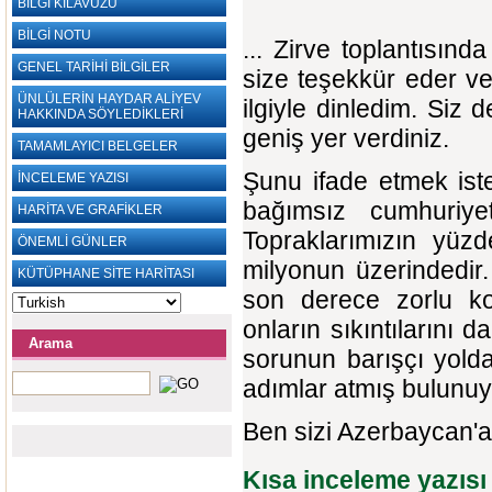
BİLGİ KILAVUZU
BİLGİ NOTU
... Zirve toplantısınd
GENEL TARİHİ BİLGİLER
size teşekkür eder ve
ÜNLÜLERİN HAYDAR ALİYEV
ilgiyle dinledim. Siz
HAKKINDA SÖYLEDİKLERİ
geniş yer verdiniz.
TAMAMLAYICI BELGELER
Şunu ifade etmek iste
İNCELEME YAZISI
bağımsız cumhuriye
HARİTA VE GRAFİKLER
Topraklarımızın yüzde
ÖNEMLİ GÜNLER
milyonun üzerindedir.
KÜTÜPHANE SİTE HARİTASI
son derece zorlu ko
onların sıkıntılarını 
Arama
sorunun barışçı yold
adımlar atmış bulunuy
Ben sizi Azerbaycan'a
Kısa inceleme yazısı