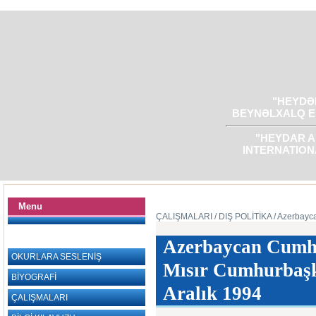
"HEYDƏR
BEYNƏLXALQ E
"HEYDAR A
INTERNATION
Menu
ÇALIŞMALARI
/ DIŞ POLİTİKA
/ Azerbayc
Azerbaycan Cumhu
OKURLARA SESLENİŞ
Mısır Cumhurbaşk
BİYOGRAFİ
Aralık 1994
ÇALIŞMALARI