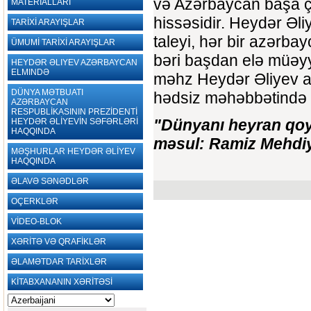
və Azərbaycan başa ça
MATERİALLARI
hissəsidir. Heydər Əliy
TARİXİ ARAYIŞLAR
taleyi, hər bir azərbay
ÜMUMİ TARİXİ ARAYIŞLAR
bəri başdan elə müəyyə
HEYDƏR ƏLIYEV AZƏRBAYCAN
ELMINDƏ
məhz Heydər Əliyev a
DÜNYA MƏTBUATI
hədsiz məhəbbətində ar
AZƏRBAYCAN
RESPUBLİKASININ PREZİDENTİ
"Dünyanı heyran qoya
HEYDƏR ƏLİYEVİN SƏFƏRLƏRİ
HAQQINDA
məsul: Ramiz Mehdiye
MƏŞHURLAR HEYDƏR ƏLİYEV
HAQQINDA
ƏLAVƏ SƏNƏDLƏR
OÇERKLƏR
VİDEO-BLOK
XƏRİTƏ VƏ QRAFİKLƏR
ƏLAMƏTDAR TARİXLƏR
KİTABXANANIN XƏRİTƏSİ