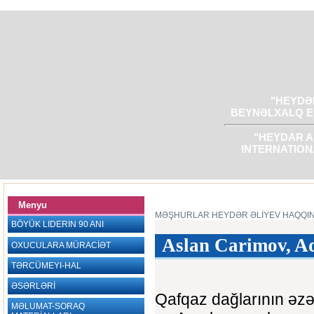
"HEYDƏR
BEYNƏLXALQ E
"HEYDAR A
INTERNATION
Menyu
MƏŞHURLAR HEYDƏR ƏLİYEV HAQQI
BÖYÜK LIDERIN 90 ANI
Aslan Carimov, Ad
OXUCULARA MÜRACİƏT
TƏRCÜMEYI-HAL
ƏSƏRLƏRİ
Qafqaz dağlarının əzə
MƏLUMAT-SORAQ