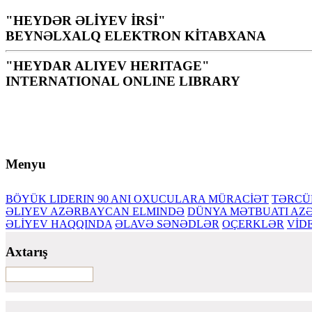
"HEYDƏR ƏLİYEV İRSİ"
BEYNƏLXALQ ELEKTRON KİTABXANA
"HEYDAR ALIYEV HERITAGE"
INTERNATIONAL ONLINE LIBRARY
Kitabxana xalq, millət üçün müqəddəs bir yer, mənəviyyat,
H. Əliyev
Menyu
BÖYÜK LIDERIN 90 ANI
OXUCULARA MÜRACİƏT
TƏRCÜ
ƏLIYEV AZƏRBAYCAN ELMINDƏ
DÜNYA MƏTBUATI AZƏ
ƏLİYEV HAQQINDA
ƏLAVƏ SƏNƏDLƏR
OÇERKLƏR
VİD
Axtarış