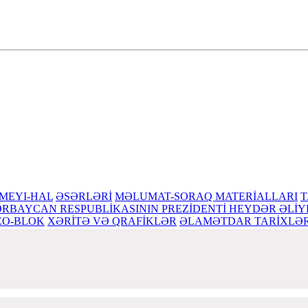
 bilik, zəka mənbəyidir
MEYI-HAL
ƏSƏRLƏRİ
MƏLUMAT-SORAQ MATERİALLARI
T
RBAYCAN RESPUBLİKASININ PREZİDENTİ HEYDƏR ƏLİY
EO-BLOK
XƏRİTƏ VƏ QRAFİKLƏR
ƏLAMƏTDAR TARİXLƏ