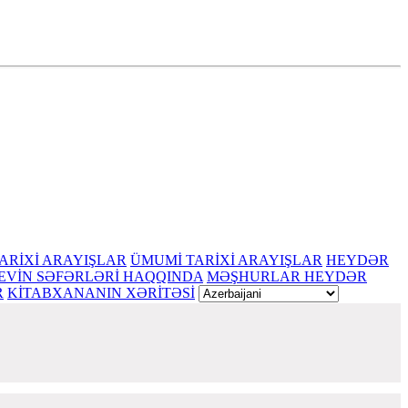
ARİXİ ARAYIŞLAR
ÜMUMİ TARİXİ ARAYIŞLAR
HEYDƏR
EVİN SƏFƏRLƏRİ HAQQINDA
MƏŞHURLAR HEYDƏR
R
KİTABXANANIN XƏRİTƏSİ