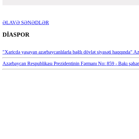
ƏLAVƏ SƏNƏDLƏR
DİASPOR
"Xaricdə yaşayan azərbaycanlılarla bağlı dövlət siyasəti haqqında" 
Azərbaycan Respublikası Prezidentinin Fərmanı No: 859 - Bakı şəhəri