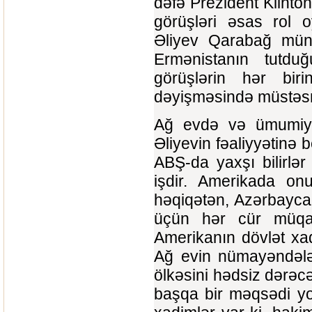
dəfə Prezident Klintonl
görüşləri əsas rol 
Əliyev Qarabağ münaq
Ermənistanın tutdu
görüşlərin hər biri
dəyişməsində müstəsn
Ağ evdə və ümumiyyə
Əliyevin fəaliyyətinə b
ABŞ-da yaxşı bilirlər
işdir. Amerikada onu
həqiqətən, Azərbaycan
üçün hər cür müqav
Amerikanın dövlət xad
Ağ evin nümayəndələr
ölkəsini hədsiz dərəc
başqa bir məqsədi yo