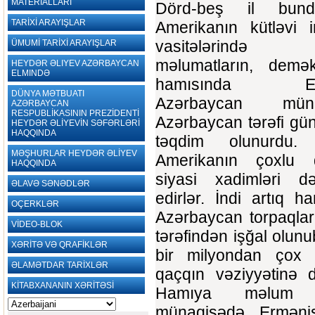
MATERİALLARI
Dörd-beş il bun
TARİXİ ARAYIŞLAR
Amerikanın kütləvi i
vasitələrində 
ÜMUMİ TARİXİ ARAYIŞLAR
məlumatların, demə
HEYDƏR ƏLIYEV AZƏRBAYCAN
ELMINDƏ
hamısında Ermə
DÜNYA MƏTBUATI
Azərbaycan münaq
AZƏRBAYCAN
RESPUBLİKASININ PREZİDENTİ
Azərbaycan tərəfi gü
HEYDƏR ƏLİYEVİN SƏFƏRLƏRİ
HAQQINDA
təqdim olunurdu.
MƏŞHURLAR HEYDƏR ƏLİYEV
Amerikanın çoxlu 
HAQQINDA
siyasi xadimləri d
ƏLAVƏ SƏNƏDLƏR
edirlər. İndi artıq ha
OÇERKLƏR
Azərbaycan torpaqlar
VİDEO-BLOK
tərəfindən işğal olunu
XƏRİTƏ VƏ QRAFİKLƏR
bir milyondan çox 
ƏLAMƏTDAR TARİXLƏR
qaçqın vəziyyətinə 
KİTABXANANIN XƏRİTƏSİ
Hamıya məlum
münaqişədə Ermənis