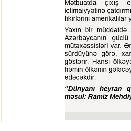
Mətbuatda çıxış e
ictimaiyyətinə çatdırm
fıkirlərini amerikalılar
Yaxın bir müddətdə 
Azərbaycanın güclü 
mütəxəssisləri var. Ə
sürdüyünə görə, xar
göstərir. Hansı ölkəy
həmin ölkənin gələcəy
edəcəkdir.
“Dünyanı heyran qo
məsul: Ramiz Mehdiy