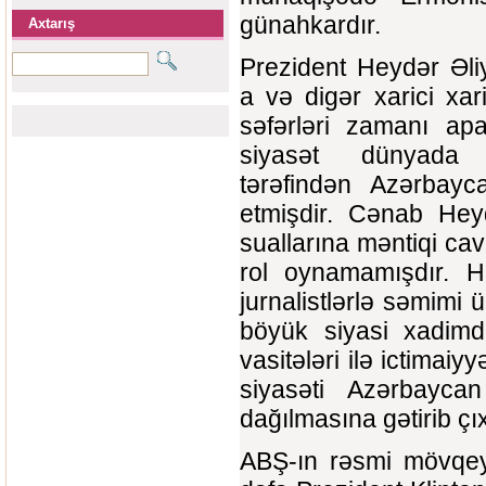
günahkardır.
Axtarış
Prezident Heydər Əli
a və digər xarici xari
səfərləri zamanı apar
siyasət dünyada 
tərəfindən Azərbayc
etmişdir. Cənab Heydə
suallarına məntiqi cav
rol oynamamışdır. He
jurnalistlərlə səmimi 
böyük siyasi xadimdə
vasitələri ilə ictimaiy
siyasəti Azərbaycan
dağılmasına gətirib çı
ABŞ-ın rəsmi mövqey