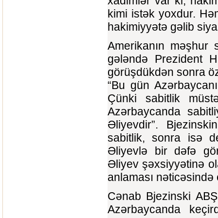
xadimlər var ki, haki
kimi istək yoxdur. H
hakimiyyətə gəlib siyas
Amerikanın məşhur si
gələndə Prezident He
görüşdükdən sonra öz f
“Bu gün Azərbaycanı 
Çünki sabitlik müstə
Azərbaycanda sabitl
Əliyevdir”. Bjezinski
sabitlik, sonra isə 
Əliyevlə bir dəfə g
Əliyev şəxsiyyətinə ol
anlaması nəticəsində 
Cənab Bjezinski ABŞ-
Azərbaycanda keçird