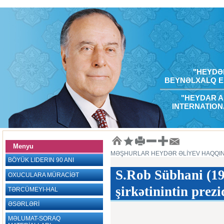
"HEYDƏR
BEYNƏLXALQ E
"HEYDAR A
INTERNATION
Menyu
MƏŞHURLAR HEYDƏR ƏLİYEV HAQQI
BÖYÜK LIDERIN 90 ANI
S.Rob Sübhani (19
OXUCULARA MÜRACİƏT
şirkətinintin prezi
TƏRCÜMEYI-HAL
ƏSƏRLƏRİ
MƏLUMAT-SORAQ