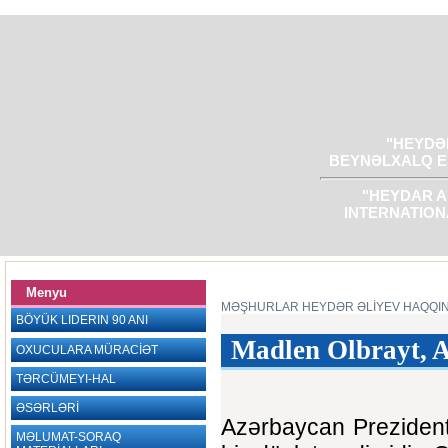
"HEYDƏR
BEYNƏLXALQ E
"HEYDAR A
INTERNATION
Menyu
MƏŞHURLAR HEYDƏR ƏLİYEV HAQQI
BÖYÜK LIDERIN 90 ANI
Madlen Olbrayt, A
OXUCULARA MÜRACİƏT
TƏRCÜMEYI-HAL
ƏSƏRLƏRİ
Azərbaycan Prezidenti
MƏLUMAT-SORAQ