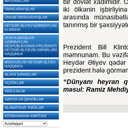
bir dövlət xadimidir. 
MATERİALLARI
iki ölkənin işbirli
TARİXİ ARAYIŞLAR
arasında münasibətl
ÜMUMİ TARİXİ ARAYIŞLAR
tanınmış bir şəxsiyyətd
HEYDƏR ƏLIYEV AZƏRBAYCAN
ELMINDƏ
DÜNYA MƏTBUATI
AZƏRBAYCAN
Prezident Bill Kli
RESPUBLİKASININ PREZİDENTİ
HEYDƏR ƏLİYEVİN SƏFƏRLƏRİ
məmnunam. Bu vəzifəd
HAQQINDA
Heydər Əliyev qədər 
MƏŞHURLAR HEYDƏR ƏLİYEV
HAQQINDA
prezident hələ görm
ƏLAVƏ SƏNƏDLƏR
“Dünyanı heyran qo
OÇERKLƏR
məsul: Ramiz Mehdiye
VİDEO-BLOK
XƏRİTƏ VƏ QRAFİKLƏR
ƏLAMƏTDAR TARİXLƏR
KİTABXANANIN XƏRİTƏSİ