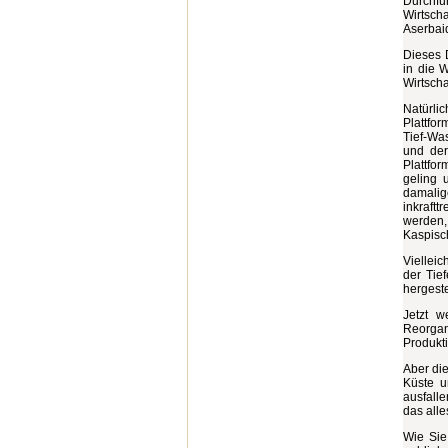
Durchfü
Wirtsch
Aserbaid
Dieses 
in die W
Wirtsch
Natürli
Plattfo
Tief-Was
und der
Plattfo
geling 
damalig
inkraftt
werden, 
Kaspisc
Vielleic
der Tie
hergest
Jetzt w
Reorgan
Produkt
Aber die
Küste u
ausfalle
das all
Wie Sie