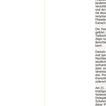
bestimm
Vorschl
und der
mit die
veranlas
Präsiden
Danach 
Die Ase
geführt.
Türkisc
Alijev h
Bericht
kann.
Damals h
und gan
Nachdem
westlic
verhande
dass es
Vereinb
das Pro
Konsort
untersch
Am 21. 
Erdölges
Vorberei
Delegat
Schwier
diese P