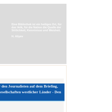
Eine Bibliothek ist ein heiliges Ort, für
das Volk, für die Nation die Quelle der
Sittlichkeit, Kenntnisse und Weisheit.
H. Aliyev
 den Journalisten auf dem Briefing,
ellschaften westlicher Länder - Den