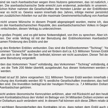
sind sie nach Aserbaidschan wegen ihres Nutzens gekommen, das ist natürlich, u
eren. Die aserbaidschanische Seite erreicht zum erstenmal, jedenfalls in unsere
.Schon früher nahmen die Gesellschaften der fremden Länder an der Erdölförderu
 war es nicht so. Gewiss waren innerhalb des Jahres, infolge meiner persönli
eten zusätzlichen Arbeiten nur auf die maximale Gewinnerwirtschaftung von Aserb
nicht unsere Wünsche in diesem Projekt abgespiegelt wurden, meine ich, dass d
sen der Aserbaidschanischen Republik, des aserbaidschanischen Volkes in Gegenw
 entschieden, diesen Vertrag zu unterzeichnen.
in großes Projekt, und es gibt keine Notwendigkeit, von ihm zu sprechen. Aber ich 
eren. Der erste Vertrag ist mit der Benutzung der Erdölvorkommen Aserbaidsc
amen Förderung des Erdöls und der
ng des förderten Erdöles verbunden. Das sind die Erdölvorkommen "Tschirag", "Аse
kommen "Güneschli" ausbeuten und wir fördern dort ca. 6,5 Millionen Tonnen Erdöl
, der sich in der Tiefe der See befindet, können wir nicht ausnutzen. Dieser Teil 
ame Benutzung vorgestellt.
rden das Vorkommen "Аseri" vollständig, das Vorkommen " Tschirag" vollständig, d
, wo die Tiefe 200 Meter übertritt, ausgebeutet. Aus diesen Vorkommen werden 
t werden.
trakt ist auf 30 Jahre vorgesehen. 511 Millionen Tonnen Erdöl werden innerhalb 
ichung des Kontrakts werden 80 % westliche Gesellschaften investieren, das heiß
ten sind. Die Investition beträgt laut der heutigen Preisen ca. 7,4 Milliarden Doll
Aserbaidschan gehören.
l nicht andere ökonomische Kennzahlen anführen, aber mit Rücksicht auf den heut
em Kontraktabschluss den Vorteil im Betrage von 34 Milliarden Dollars erzielen wir
r Dollarkurs auch verändern wird. In diesem Fall können sich diese Ziffern relativ 
r wichtigen Besonderheiten des Kontraktes ist es, dass neben dem Erdöl auch