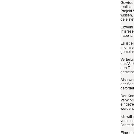
Gewiss 
realisi
Projekt
wissen,
geleist
Obwohl 
Interes
habe ich
Es ist e
informi
gemeins
Verteilu
das Vor
den Teil
gemeins
Also we
der See
geförde
Der Kon
Verwirkl
eingetre
werden 
Ich wil
von dies
Jahre de
Eine de