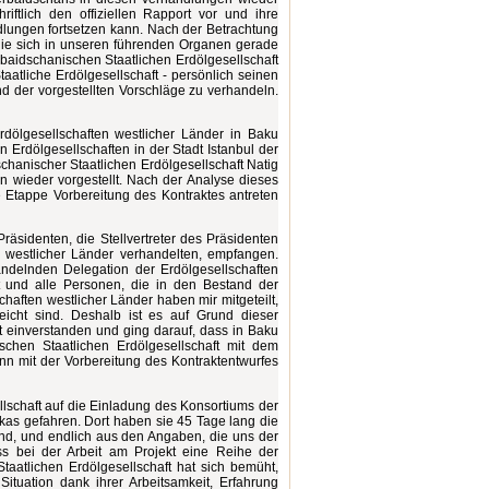
ftlich den offiziellen Rapport vor und ihre
dlungen fortsetzen kann. Nach der Betrachtung
 die sich in unseren führenden Organen gerade
baidschanischen Staatlichen Erdölgesellschaft
aatliche Erdölgesellschaft - persönlich seinen
nd der vorgestellten Vorschläge zu verhandeln.
rdölgesellschaften westlicher Länder in Baku
 Erdölgesellschaften in der Stadt Istanbul der
hanischer Staatlichen Erdölgesellschaft Natig
en wieder vorgestellt. Nach der Analyse dieses
 Etappe Vorbereitung des Kontraktes antreten
räsidenten, die Stellvertreter des Präsidenten
n westlicher Länder verhandelten, empfangen.
ndelnden Delegation der Erdölgesellschaften
t und alle Personen, die in den Bestand der
haften westlicher Länder haben mir mitgeteilt,
icht sind. Deshalb ist es auf Grund dieser
t einverstanden und ging darauf, dass in Baku
schen Staatlichen Erdölgesellschaft mit dem
nn mit der Vorbereitung des Kontraktentwurfes
lschaft auf die Einladung des Konsortiums der
ikas gefahren. Dort haben sie 45 Tage lang die
sind, und endlich aus den Angaben, die uns der
ss bei der Arbeit am Projekt eine Reihe der
taatlichen Erdölgesellschaft hat sich bemüht,
ituation dank ihrer Arbeitsamkeit, Erfahrung