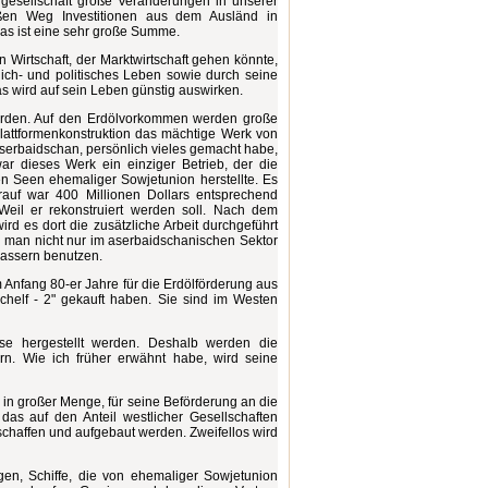
gesellschaft große Veränderungen in unserer
roßen Weg Investitionen aus dem Ausländ in
Das ist eine sehr große Summe.
Wirtschaft, der Marktwirtschaft gehen könnte,
tlich- und politisches Leben sowie durch seine
s wird auf sein Leben günstig auswirken.
 werden. Auf den Erdölvorkommen werden große
lattformenkonstruktion das mächtige Werk von
 Aserbaidschan, persönlich vieles gemacht habe,
r dieses Werk ein einziger Betrieb, der die
en Seen ehemaliger Sowjetunion herstellte. Es
auf war 400 Millionen Dollars entsprechend
eil er rekonstruiert werden soll. Nach dem
ird es dort die zusätzliche Arbeit durchgeführt
nn man nicht nur im aserbaidschanischen Sektor
wassern benutzen.
am Anfang 80-er Jahre für die Erdölförderung aus
chelf - 2" gekauft haben. Sie sind im Westen
se hergestellt werden. Deshalb werden die
rn. Wie ich früher erwähnt habe, wird seine
s in großer Menge, für seine Beförderung an die
das auf den Anteil westlicher Gesellschaften
eschaffen und aufgebaut werden. Zweifellos wird
gen, Schiffe, die von ehemaliger Sowjetunion