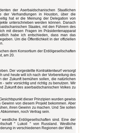
enten der Aserbaidschanischen Staatlichen
sse der Verhandlungen in Houston, über die
eitig hat er die Meinung der Delegation von
rojekte unterschrieben werden können. Danach
baidschanischen Staates, mit den Führern des
sich mit diesen Fragen im Präsidentenapparat
Endlich habe ich entschieden, dass man das
eben. Um die Öffentlichkeit in der offiziellen
en.
ischen dem Konsortium der Erdölgesellschaften
t, am 20.
geben. Der vorgestellte Kontraktentwurf versorgt
ach und heute will ich nach der Vorbereitung des
n der Zukunft bemühen sollen, die natürlichen
 sehr vorsichtig und richtig zu benutzen. Wir
nd Zukunft des aserbaidschanischen Volkes zu
n Gesichtspunkt dieser Prinzipien wurden gewiss
ren Gewinn von diesem Projekt bekommen. Aber
mühen, ihren Gewinn zu machen. Und Sie sollen
r Abkommen, noch Vertrag sein.
 westliche Erdölgesellschaften sind. Eine der
llschaft " Lukoil " von Russland. Westliche
örderung in verschiedenen Regionen der Welt.