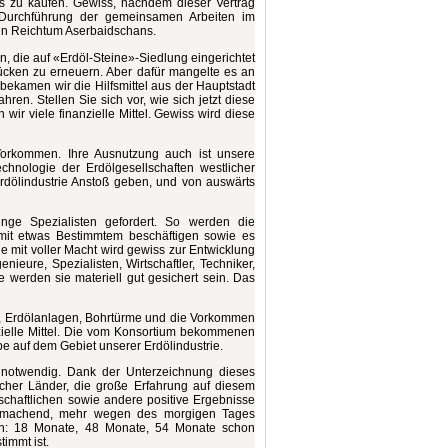
es zu kaufen. Gewiss, nachdem dieser Vertrag
e Durchführung der gemeinsamen Arbeiten im
nen Reichtum Aserbaidschans.
, die auf «Erdöl-Steine»-Siedlung eingerichtet
cken zu erneuern. Aber dafür mangelte es an
ekamen wir die Hilfsmittel aus der Hauptstadt
en. Stellen Sie sich vor, wie sich jetzt diese
r viele finanzielle Mittel. Gewiss wird diese
Vorkommen. Ihre Ausnutzung auch ist unsere
chnologie der Erdölgesellschaften westlicher
rdölindustrie Anstoß geben, und von auswärts
enge Spezialisten gefordert. So werden die
mit etwas Bestimmtem beschäftigen sowie es
ge mit voller Macht wird gewiss zur Entwicklung
ieure, Spezialisten, Wirtschaftler, Techniker,
e werden sie materiell gut gesichert sein. Das
tig, Erdölanlagen, Bohrtürme und die Vorkommen
nzielle Mittel. Die vom Konsortium bekommenen
e auf dem Gebiet unserer Erdölindustrie.
r notwendig. Dank der Unterzeichnung dieses
icher Länder, die große Erfahrung auf diesem
schaftlichen sowie andere positive Ergebnisse
tt machend, mehr wegen des morgigen Tages
fern: 18 Monate, 48 Monate, 54 Monate schon
timmt ist.