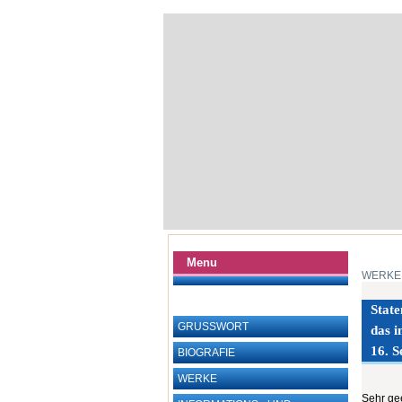
Menu
WERKE
State
GRUSSWORT
das 
16. 
BIOGRAFIE
WERKE
Sehr gee