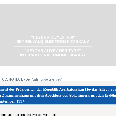
"HEYDƏR ƏLİYEV İRSİ"
BEYNƏLXALQ ELEKTRON KİTABXANA
"HEYDAR ALIYEV HERITAGE"
INTERNATIONAL ONLINE LIBRARY
/ ÖLSTRATEGIE
/ Der "Jahrhundertsvertrag"
ment des Präsidenten der Republik Aserbaidschan Heydar Aliyev vor
in Zusammenhang mit dem Abschluss des Abkommens mit den Erdölges
September 1994
hrte Journalisten und Presse-Mitarbeiter