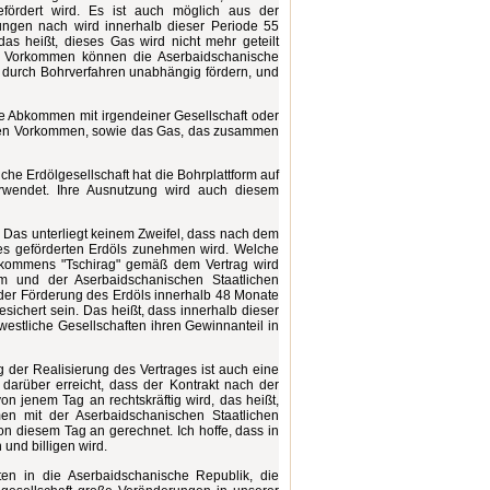
efördert wird. Es ist auch möglich aus der
ngen nach wird innerhalb dieser Periode 55
as heißt, dieses Gas wird nicht mehr geteilt
i Vorkommen können die Aserbaidschanische
s durch Bohrverfahren unabhängig fördern, und
e Abkommen mit irgendeiner Gesellschaft oder
esen Vorkommen, sowie das Gas, das zusammen
che Erdölgesellschaft hat die Bohrplattform auf
erwendet. Ihre Ausnutzung wird auch diesem
. Das unterliegt keinem Zweifel, dass nach dem
es geförderten Erdöls zunehmen wird. Welche
orkommens "Tschirag" gemäß dem Vertrag wird
m und der Aserbaidschanischen Staatlichen
 der Förderung des Erdöls innerhalb 48 Monate
ichert sein. Das heißt, dass innerhalb dieser
estliche Gesellschaften ihren Gewinnanteil in
g der Realisierung des Vertrages ist auch eine
darüber erreicht, dass der Kontrakt nach der
 jenem Tag an rechtskräftig wird, das heißt,
en mit der Aserbaidschanischen Staatlichen
on diesem Tag an gerechnet. Ich hoffe, dass in
und billigen wird.
en in die Aserbaidschanische Republik, die