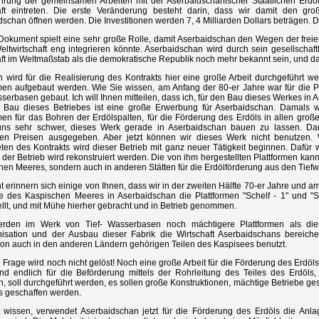
hrung der gemeinsamen Arbeiten mit der Aserbaidschanischer Staatlichen Erdöl
aft eintreten. Die erste Veränderung besteht darin, dass wir damit den g
schan öffnen werden. Die Investitionen werden 7, 4 Milliarden Dollars beträgen. 
Dokument spielt eine sehr große Rolle, damit Aserbaidschan den Wegen der freien 
eltwirtschaft eng integrieren könnte. Aserbaidschan wird durch sein gesellschaf
aft im Weltmaßstab als die demokratische Republik noch mehr bekannt sein, und da
ch wird für die Realisierung des Kontrakts hier eine große Arbeit durchgeführt
rmen aufgebaut werden. Wie Sie wissen, am Anfang der 80-er Jahre war für die P
serbasen gebaut. Ich will Ihnen mitteilen, dass ich, für den Bau dieses Werkes in
 Bau dieses Betriebes ist eine große Erwerbung für Aserbaidschan. Damals wa
rmen für das Bohren der Erdölspalten, für die Förderung des Erdöls in allen groß
uns sehr schwer, dieses Werk gerade in Aserbaidschan bauen zu lassen. Dar
en Preisen ausgegeben. Aber jetzt können wir dieses Werk nicht benutzen. W
reten des Kontrakts wird dieser Betrieb mit ganz neuer Tätigkeit beginnen. Dafür w
der Betrieb wird rekonstruiert werden. Die von ihm hergestellten Plattformen ka
hen Meeres, sondern auch in anderen Stätten für die Erdölförderung aus den Tief
ht erinnern sich einige von Ihnen, dass wir in der zweiten Hälfte 70-er Jahre und 
fe des Kaspischen Meeres in Aserbaidschan die Plattformen "Schelf - 1" und "S
ellt, und mit Mühe hierher gebracht und in Betrieb genommen.
erden im Werk von Tief- Wasserbasen noch mächtigere Plattformen als die
isation und der Ausbau dieser Fabrik die Wirtschaft Aserbaidschans bereiche
ion auch in den anderen Ländern gehörigen Teilen des Kaspisees benutzt.
 Frage wird noch nicht gelöst! Noch eine große Arbeit für die Förderung des Erdöl
nd endlich für die Beförderung mittels der Rohrleitung des Teiles des Erdöls, 
n, soll durchgeführt werden, es sollen große Konstruktionen, mächtige Betriebe g
es geschaffen werden.
 wissen, verwendet Aserbaidschan jetzt für die Förderung des Erdöls die Anla