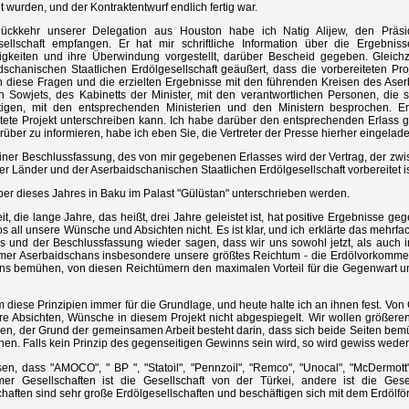
t wurden, und der Kontraktentwurf endlich fertig war.
ckkehr unserer Delegation aus Houston habe ich Natig Alijew, den Präsid
sellschaft empfangen. Er hat mir schriftliche Information über die Ergebni
igkeiten und ihre Überwindung vorgestellt, darüber Bescheid gegeben. Gleichz
dschanischen Staatlichen Erdölgesellschaft geäußert, dass die vorbereiteten P
h diese Fragen und die erzielten Ergebnisse mit den führenden Kreisen des Aser
n Sowjets, des Kabinetts der Minister, mit den verantwortlichen Personen, die 
tigen, mit den entsprechenden Ministerien und den Ministern besprochen. 
tete Projekt unterschreiben kann. Ich habe darüber den entsprechenden Erlass geg
über zu informieren, habe ich eben Sie, die Vertreter der Presse hierher eingelad
iner Beschlussfassung, des von mir gegebenen Erlasses wird der Vertrag, der zw
er Länder und der Aserbaidschanischen Staatlichen Erdölgesellschaft vorbereitet is
er dieses Jahres in Baku im Palast "Gülüstan" unterschrieben werden.
it, die lange Jahre, das heißt, drei Jahre geleistet ist, hat positive Ergebnisse ge
os all unsere Wünsche und Absichten nicht. Es ist klar, und ich erklärte das mehrf
es und der Beschlussfassung wieder sagen, dass wir uns sowohl jetzt, als auch i
mer Aserbaidschans insbesondere unsere größtes Reichtum - die Erdölvorkommen -
uns bemühen, von diesen Reichtümern den maximalen Vorteil für die Gegenwart u
 diese Prinzipien immer für die Grundlage, und heute halte ich an ihnen fest. Vo
ere Absichten, Wünsche in diesem Projekt nicht abgespiegelt. Wir wollen größe
sen, der Grund der gemeinsamen Arbeit besteht darin, dass sich beide Seiten be
hen. Falls kein Prinzip des gegenseitigen Gewinns sein wird, so wird gewiss wede
sen, dass "AMOCO", " BP ", "Statoil", "Pennzoil", "Remco", "Unocal", "McDermott"
mer Gesellschaften ist die Gesellschaft von der Türkei, andere ist die Gese
chaften sind sehr große Erdölgesellschaften und beschäftigen sich mit dem Erdölf