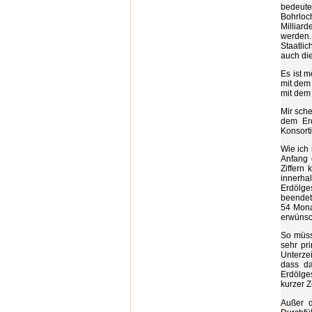
bedeute
Bohrloc
Milliar
werden.
Staatli
auch di
Es ist 
mit dem
mit dem 
Mir sche
dem Erd
Konsort
Wie ich 
Anfang 
Ziffern
innerha
Erdölge
beendet
54 Mona
erwünsc
So müsse
sehr pr
Unterze
dass da
Erdölges
kurzer Z
Außer d