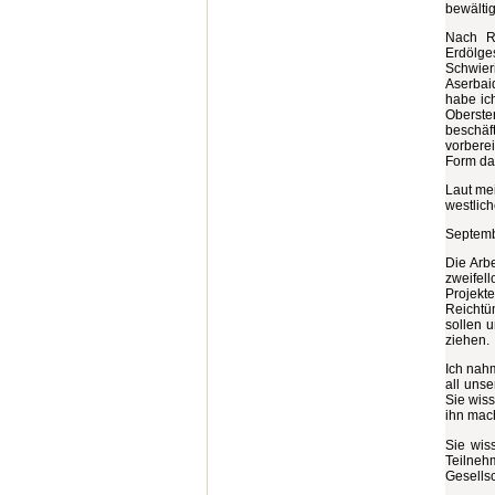
bewältig
Nach Rü
Erdölge
Schwier
Aserbai
habe ic
Oberste
beschäf
vorberei
Form dar
Laut me
westlich
Septemb
Die Arbe
zweifell
Projekt
Reichtü
sollen 
ziehen.
Ich nahm
all uns
Sie wis
ihn mac
Sie wis
Teilneh
Gesells