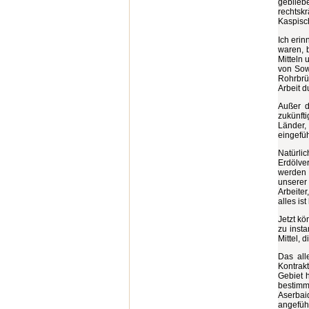
geblieb
rechtsk
Kaspisc
Ich erin
waren, 
Mitteln
von Sowj
Rohrbrü
Arbeit d
Außer d
zukünft
Länder,
eingefü
Natürli
Erdölve
werden a
unserer 
Arbeiter
alles is
Jetzt kö
zu inst
Mittel, 
Das all
Kontrak
Gebiet 
bestimm
Aserbai
angeführ