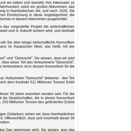
nd sie haben sich bemüht, ihre Interessen zu
m Jahrhundert, solch ein großes Abkommen, das
ng in Aserbaidschan teil, und nach 1920, Sie
chen Einmischung in diese Angelegenheit, die
aidschan in diesem Abkommen ausgerichtet.
as vorgestellte Projekt die wirtschaftlichen
art und in Zukunft sichern wird, und deshalb
will Sie über einige wirtschaftliche Kennziffern
hans im Kaspischen Meer, das heißt, mit der
ri" und "Güneschli". Sie wissen, dass wir jetzt
. Aber einen Teil des Vorkommens "Güneschli",
des Vorkommens ist in diesem Konsortium für die
as Vorkommen "Güneschli" teilweise - den Teil
nach dem Kontrakt 511 Millionen Tonnen Erdöl
dieser 30 Jahre erworben worden sein. Für die
t die Gesellschaften, die in dieses Konsortium
ars. 253 Millionen Tonnen des geförderten Erdöls
igen Dollarkurs sehen wir, dass Aserbaidschan
d. Offensichtlich, dass sich innerhalb dieser 30
ändern.
 das Gas gewonnen wird. Sie wissen, was das