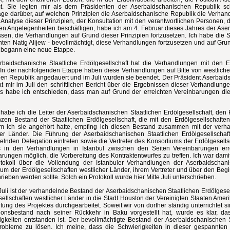
t. Sie legten mir als dem Präsidenten der Aserbaidschanischen Republik schri
äge darüber, auf welchen Prinzipien die Aserbaidschanische Republik die Verhan
 Analyse dieser Prinzipien, der Konsultation mit den verantwortlichen Personen,
sen Angelegenheiten beschäftigen, habe ich am 4. Februar dieses Jahres der Aser
sen, die Verhandlungen auf Grund dieser Prinzipien fortzusetzen. Ich habe die St
ten Natig Alijew - bevollmächtigt, diese Verhandlungen fortzusetzen und auf Gru
begann eine neue Etappe.
rbaidschanische Staatliche Erdölgesellschaft hat die Verhandlungen mit den E
 In der nachfolgenden Etappe haben diese Verhandlungen auf Bitte von westlichen
hen Republik angedauert und im Juli wurden sie beendet. Der Präsident Aserbaidsc
at mir im Juli den schriftlichen Bericht über die Ergebnissen dieser Verhandlung
es habe ich entschieden, dass man auf Grund der erreichten Vereinbarungen die
abe ich die Leiter der Aserbaidschanischen Staatlichen Erdölgesellschaft, den P
zen Bestand der Staatlichen Erdölgesellschaft, die mit den Erdölgesellschafte
 ich sie angehört hatte, empfing ich diesen Bestand zusammen mit der verha
her Länder. Die Führung der Aserbaidschanischen Staatlichen Erdölgesellschaf
lnden Delegation eintreten sowie die Vertreter des Konsortiums der Erdölgesellsc
 in den Verhandlungen in Istanbul zwischen den Seiten Vereinbarungen erre
arungen möglich, die Vorbereitung des Kontraktentwurfes zu treffen. Ich war dami
tokoll über die Vollendung der Istanbuler Verhandlungen der Aserbaidschani
ium der Erdölgesellschaften westlicher Länder, ihrem Vertreter und über den Begi
rieben werden sollte. Solch ein Protokoll wurde hier Mitte Juli unterschrieben.
Juli ist der verhandelnde Bestand der Aserbaidschanischen Staatlichen Erdölgesel
ellschaften westlicher Länder in die Stadt Houston der Vereinigten Staaten Amer
tung des Projektes durchgearbeitet. Soweit wir von dorther ständig unterrichtet 
ionsbestand nach seiner Rückkehr in Baku vorgestellt hat, wurde es klar, da
igkeiten entstanden ist. Der bevollmächtigte Bestand der Aserbaidschanischen S
robleme zu lösen. Ich meine, dass die Schwierigkeiten in dieser gespannten S