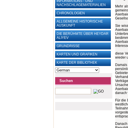
INFORMATIONS - UND
NACHSCHLAGEMATERIALIEN
Mehr al
gemein
CHRONOLOGIEN
Aserbai
Gesells
ALLGEMEINE HISTORISCHE
AUSKUNFT
Sie wis
Aserba
DIE BERÜHMTE ÜBER HEYDAR
Unterbr
ALIYEV
bestimm
Aserbai
Interes
GRUNDRISSE
diese V
KARTEN UND ‎GRAFIKEN
wieder 
KARTE DER BIBLIOTHEK
Damals 
persönli
Gebiete
Verhand
Suchen
Verträge
Ursache
Aserbai
danach w
Für die 
westlic
Teilnah
vorgest
entspra
Danach 
Republi