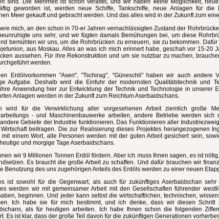
en sind. Die Mehrheit ist schon veraltet, und wir haben keine Möglichkeit, neu
räftig geworden ist, werden neue Schiffe, Tankschiffe, neue Anlagen für di
hen Meer gekauft und gebracht werden. Und das alles wird in der Zukunft zum ei
nere mich, an den schon in 70-er Jahren vernachlässigten Zustand der Rohrbrücken
beunruhigte uns sehr, und wir fügten damals Bemühungen bei, um diese Rohrbrü
 und bemühten wir uns, um die Rohrbrücken zu erneuern, sie zu bekommen. Dafür b
etunion, aus Moskau. Alles an was ich mich erinnert habe, geschah vor 15-20 Jahr
cken aussehen. Für ihre Rekonstruktion und um sie nutzbar zu machen, brauchen wi
urchgeführt werden.
en Erdölvorkommen "Аseri", "Tschirag", "Güneschli" haben wir auch andere 
ige Aufgabe. Deshalb wird die Einfuhr der modernsten Qualitätstechnik und Te
 ihre Anwendung hier zur Entwicklung der Technik und Technologie in unserer E
hrten Anlagen werden in der Zukunft zum Reichtum Aserbaidschans.
ch wird für die Verwirklichung aller vorgesehenen Arbeit ziemlich große M
rarbeitungs - und Maschinenbauwerke arbeiten, andere Betriebe werden sich 
ndere Gebiete der Industrie funktionieren. Das Funktionieren aller Industriezwei
Wirtschaft beitragen. Die zur Realisierung dieses Projektes herangezogenen Ingen
, mit einem Wort, alle Personen werden mit der guten Arbeit gesichert sein, sowi
t heutige und morgige Tage Aserbaidschans.
nnen wir 9 Millionen Tonnen Erdöl fördern. Aber ich muss Ihnen sagen, es ist nö
andsetzen. Es braucht die große Arbeit zu schaffen. Und dafür brauchen wir fina
die Benutzung des uns zugehörigen Anteils des Erdöls werden zu einer neuen Etapp
es ist sowohl für die Gegenwart, als auch für zukünftiges Aserbaidschan seh
tes werden wir mit gemeinsamer Arbeit mit den Gesellschaften führender westl
haben, beginnen. Und jeder kann selbst die wirtschaftlichen, technischen, wissen
en. Ich habe sie für mich bestimmt, und ich denke, dass wir diesen Schri
dschans, als für heutigen arbeiten. Ich habe Ihnen schon die folgenden Zif
t. Es ist klar, dass der große Teil davon für die zukünftigen Generationen vorherbes