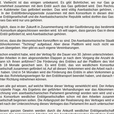
t. Vielleicht ist das einigen unbekannt. Es gibt Bohrlöcher, wo nur Gas g
hmehrheit zusammen mit dem Erdöl auch das Gas gefördert wird. Den Rechnu
den Kubikmeter Gas gefördert werden. Das wird völlig Aserbaidschan gehören, d
 In der Erdölförderungsperiode zusammen mit dem Konsortium in diesen dre
che Erdölgesellschaft und die Aserbaidschanische Republik selbst dorthin das Ga
eses Gas wird nur uns gehören.
möglich, dass in der Zukunft in Zusammenhang mit der Gasförderung das bestimmt
 Konsortium abgeschlossen werden wird. Ich will sagen, dass ganzes Gas in di
Erdöl gefördert ist, wird Aserbaidschan gehören.
int es, dass die ökonomischen Kennziffern so sind. Die Aserbaidschanische Staatli
ölvorkommen "Tschirag" aufgebaut. Aber diese Plattform wird noch nicht v
ium übergeben. Hier gibt es auch eigene Vereinbarungen.
schon erwähnt habe, wird der Vertrag für die Dauer von 30 Jahren unterschrieben
der Arbeiten in den abgesonderten Etappen je nach dem Vorgang die Anzahl d
 kann ich Ihnen anführen? Die Förderung des Erdöles auf der Plattform des V
lb 18 Monate gesichert sein. Es wird Erdöl, das von westlichem Konsortiu
sellschaft zusammen gefördert ist. Auf all diesen Vorkommen wird die Arbeit nach
 haben. Und in 54 Monaten wird die Förderung des Erdöls in allen Vorkommen ges
te das Rohrleitungsverlegen für den Erdöltransport beendet haben, und danach w
hter Richtung mitnehmen können.
n alle gut wissen, auf welche Weise dieser Vertrag verwirklicht wird. Der Anfan
inzipielle Frage. Als Ergebnis der geführten Verhandlungen war das Abkommen 
ichnung vom aserbaidschanischen Parlament genehmigt worden sein wird und von
s Konsortium westlicher Erdölgesellschaften schon mit den Arbeiten zusamm
ellschaft beginnen sollen. Die Anfangszeit der Realisierung des Vertrages wird v
eit nach der Unterzeichnung dieses Vertrages das Parlament ihn auch untersuchen 
iesem ganzen Gewinn werden durch die Ankunft westlicher Erdölgesellschaft