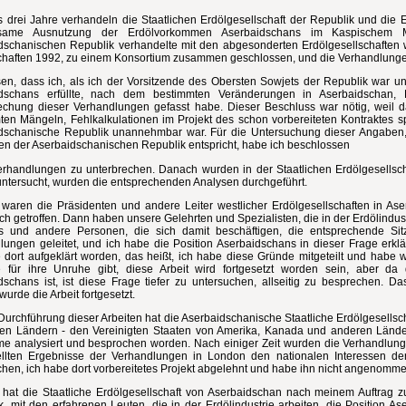
s drei Jahre verhandeln die Staatlichen Erdölgesellschaft der Republik und die E
same Ausnutzung der Erdölvorkommen Aserbaidschans im Kaspischem Mee
dschanischen Republik verhandelte mit den abgesonderten Erdölgesellschaften 
chaften 1992, zu einem Konsortium zusammen geschlossen, und die Verhandlungen
sen, dass ich, als ich der Vorsitzende des Obersten Sowjets der Republik war un
idschans erfüllte, nach dem bestimmten Veränderungen in Aserbaidschan,
echung dieser Verhandlungen gefasst habe. Dieser Beschluss war nötig, weil
ten Mängeln, Fehlkalkulationen im Projekt des schon vorbereiteten Kontraktes sp
dschanische Republik unannehmbar war. Für die Untersuchung dieser Angaben, 
sen der Aserbaidschanischen Republik entspricht, habe ich beschlossen
erhandlungen zu unterbrechen. Danach wurden in der Staatlichen Erdölgesellscha
untersucht, wurden die entsprechenden Analysen durchgeführt.
waren die Präsidenten und andere Leiter westlicher Erdölgesellschaften in Ase
ch getroffen. Dann haben unsere Gelehrten und Spezialisten, die in der Erdölindust
s und andere Personen, die sich damit beschäftigen, die entsprechende Sit
lungen geleitet, und ich habe die Position Aserbaidschans in dieser Frage erkl
 dort aufgeklärt worden, das heißt, ich habe diese Gründe mitgeteilt und habe w
 für ihre Unruhe gibt, diese Arbeit wird fortgesetzt worden sein, aber da 
dschans ist, ist diese Frage tiefer zu untersuchen, allseitig zu besprechen. D
urde die Arbeit fortgesetzt.
Durchführung dieser Arbeiten hat die Aserbaidschanische Staatliche Erdölgesellsc
hen Ländern - den Vereinigten Staaten von Amerika, Kanada und anderen Länder
me analysiert und besprochen worden. Nach einiger Zeit wurden die Verhandlungen
ellten Ergebnisse der Verhandlungen in London den nationalen Interessen de
chen, ich habe dort vorbereitetes Projekt abgelehnt und habe ihn nicht angenomme
hat die Staatliche Erdölgesellschaft von Aserbaidschan nach meinem Auftrag z
k, mit den erfahrenen Leuten, die in der Erdölindustrie arbeiten, die Position 