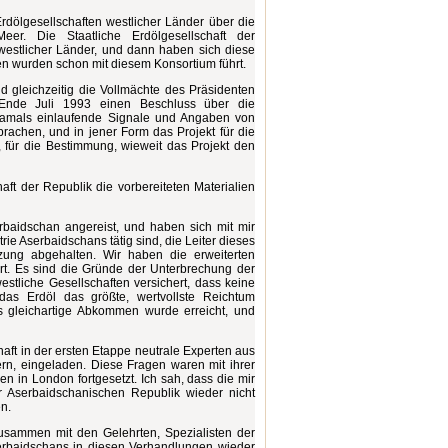
rdölgesellschaften westlicher Länder über die
r. Die Staatliche Erdölgesellschaft der
westlicher Länder, und dann haben sich diese
 wurden schon mit diesem Konsortium führt.
d gleichzeitig die Vollmächte des Präsidenten
 Ende Juli 1993 einen Beschluss über die
 damals einlaufende Signale und Angaben von
rachen, und in jener Form das Projekt für die
für die Bestimmung, wieweit das Projekt den
ft der Republik die vorbereiteten Materialien
rbaidschan angereist, und haben sich mit mir
rie Aserbaidschans tätig sind, die Leiter dieses
zung abgehalten. Wir haben die erweiterten
ärt. Es sind die Gründe der Unterbrechung der
estliche Gesellschaften versichert, dass keine
das Erdöl das größte, wertvollste Reichtum
as gleichartige Abkommen wurde erreicht, und
haft in der ersten Etappe neutrale Experten aus
n, eingeladen. Diese Fragen waren mit ihrer
 in London fortgesetzt. Ich sah, dass die mir
r Aserbaidschanischen Republik wieder nicht
n.
usammen mit den Gelehrten, Spezialisten der
Aserbaidschans in diesen Verhandlungen wieder