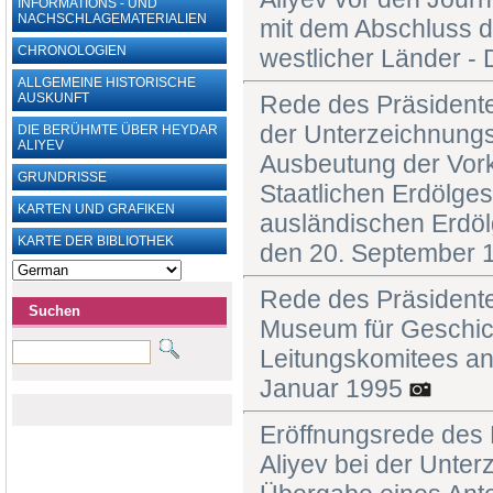
INFORMATIONS - UND
NACHSCHLAGEMATERIALIEN
mit dem Abschluss 
CHRONOLOGIEN
westlicher Länder -
ALLGEMEINE HISTORISCHE
AUSKUNFT
Rede des Präsidente
der Unterzeichnung
DIE BERÜHMTE ÜBER HEYDAR
ALIYEV
Ausbeutung der Vor
GRUNDRISSE
Staatlichen Erdölge
KARTEN UND ‎GRAFIKEN
ausländischen Erdölg
KARTE DER BIBLIOTHEK
den 20. September
Rede des Präsidente
Suchen
Museum für Geschich
Leitungskomitees an
Januar 1995
Eröffnungsrede des 
Aliyev bei der Unte