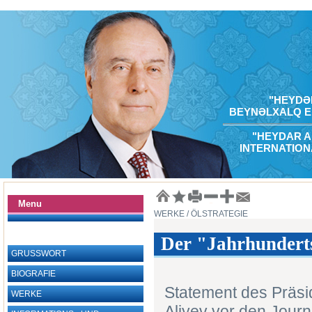
"HEYDƏR
BEYNƏLXALQ E
"HEYDAR A
INTERNATION
Menu
WERKE
/ ÖLSTRATEGIE
Der "Jahrhundert
GRUSSWORT
BIOGRAFIE
Statement des Präsi
WERKE
Aliyev vor den Jour