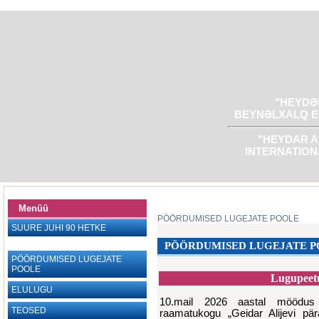
"HEYDƏR
BEYNƏLXALQ E
"HEYDAR A
INTERNATION
Menüü
PÖÖRDUMISED LUGEJATE POOLE
SUURE JUHI 90 HETKE
PÖÖRDUMISED LUGEJATE 
PÖÖRDUMISED LUGEJATE
POOLE
Lugupeetu
ELULUGU
10.mail 2026 aastal möödus
TEOSED
raamatukogu „Geidar Alijevi pä