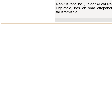
Rahvusvaheline „Geidar Alijevi P
lugejatele, kes on oma ettepan
täiustamisele.