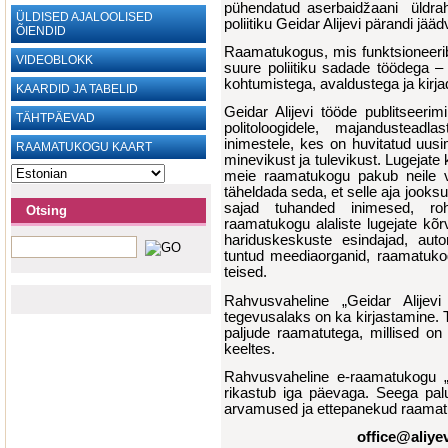
pühendatud aserbaidžaani üldrahva
ÜLDISED AJALOOLISED
poliitiku Geidar Alijevi pärandi jä
ÕIENDID
Raamatukogus, mis funktsioneerib
VIDEOBLOKK
suure poliitiku sadade töödega –
kohtumistega, avaldustega ja kirj
KAARDID JA TABELID
Geidar Alijevi tööde publitseeri
TÄHTPÄEVAD
politoloogidele, majandusteadlas
inimestele, kes on huvitatud uus
RAAMATUKOGU KAART
minevikust ja tulevikust. Lugejate 
meie raamatukogu pakub neile v
täheldada seda, et selle aja jook
sajad tuhanded inimesed, ro
Otsing
raamatukogu alaliste lugejate kõ
hariduskeskuste esindajad, autori
tuntud meediaorganid, raamatuko
teised.
Rahvusvaheline „Geidar Alijev
tegevusalaks on ka kirjastamine. T
paljude raamatutega, millised on
keeltes.
Rahvusvaheline e-raamatukogu „
rikastub iga päevaga. Seega pal
arvamused ja ettepanekud raamatu
office@aliye