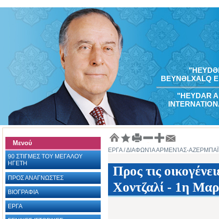
"HEYDƏR
BEYNƏLXALQ E
"HEYDAR A
INTERNATION
Μενού
ΕΡΓΑ
/ ΔΙΑΦΩΝΊΑ ΑΡΜΕΝΊΑΣ-ΑΖΕΡΜΠΑ
90 ΣΤΙΓΜΕΣ ΤΟΥ ΜΕΓΑΛΟΥ
ΗΓΕΤΗ
Προς τις οικογένε
ΠΡΟΣ ΑΝΑΓΝΩΣΤΕΣ
Χοντζαλί - 1η Μαρ
ΒΙΟΓΡΑΦΙΑ ‎
ΕΡΓΑ