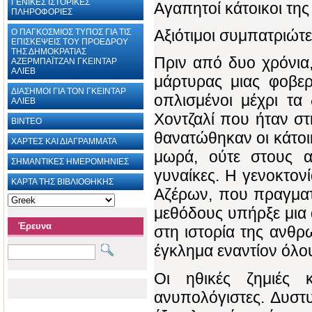
ΓΕΝΙΚΕΣ ΙΣΤΟΡΙΚΕΣ
Αγαπητοί κάτοικοι της
ΠΛΗΡΟΦΟΡΙΕΣ
Αξιότιμοι συμπατριώτε
Ο ΠΑΓΚΟΣΜΙΟΣ ΤΥΠΟΣ ΓΙΑ ΤΙΣ
ΕΠΙΣΚΕΨΕΙΣ ΤΟΥ ΠΡΟΕΔΡΟΥ
ΤΗΣ ΔΗΜΟΚΡΑΤΙΑΣ
Πριν από δυο χρόνια,
ΑΖΕΡΜΠΑΪΤΖΑΝ ΓΚΕΙΝΤΑΡ
ΑΛΙΕΒ
μάρτυρας μιας φοβερή
ΔΙΑΣΗΜΟΙ ΓΙΑ ΤΟΝ ΓΚΕΙΝΤΑΡ
οπλισμένοι μέχρι τα
ΑΛΙΕΒ
Χοντζαλί που ήταν 
ΒΙΝΤΕΟ
θανατώθηκαν οι κάτοικ
ΧΑΡΤΕΣ ΚΑΙ ΔΙΑΓΡΑΜΜΑΤΑ ‎
μωρά, ούτε στους α
ΣΗΜΑΝΤΙΚΕΣ ΗΜΕΡΟΜΗΝΙΕΣ
γυναίκες. Η γενοκτον
ΚΑΡΤΑ ΤΗΣ ΒΙΒΛΙΟΘΗΚΗΣ
Αζέρων, που πραγματ
μεθόδους υπήρξε μια 
Έρευνα
στη ιστορία της ανθρ
έγκλημα εναντίον όλο
Οι ηθικές ζημιές
ανυπολόγιστες. Δυστυ