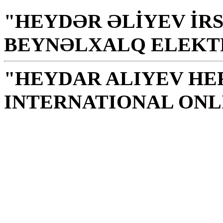
"HEYDƏR ƏLİYEV İRS
BEYNƏLXALQ ELEKT
"HEYDAR ALIYEV HE
INTERNATIONAL ONL
Βιβλιοθήκη είναι ένας ι
ηθικής, γνώσεων, σοφία
Γ. Αλίεφ