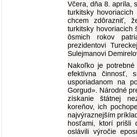
Včera, dňa 8. apríla
turkitsky hovoriacic
chcem zdôrazniť, že
turkitsky hovoriacich 
ôsmich rokov patr
prezidentovi Turecke
Sulejmanovi Demirelov
Nakoľko je potrebné 
efektívna činnosť, 
usporiadanom na po
Gorgud». Národné pre
získanie štátnej nez
koreňov, ich pochope
najvýraznejším príkla
hosťami, ktorí prišl
oslávili výročie ep