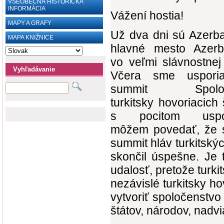
VŠEOBECNÁ HISTORICKÁ
INFORMÁCIA
Vážení hostia!
MAPY A GRAFY
Už dva dni sú Azerb
MAPA KNIŽNICE
hlavné mesto Azerb
vo veľmi slávnostnej
Vyhľadávanie
Včera sme usporia
summit Spoloč
turkitsky hovoriacich 
s pocitom uspok
môžem povedať, že s
summit hláv turkitskýc
skončil úspešne. Je 
udalosť, pretože turki
nezávislé turkitsky h
vytvoriť spoločenstvo 
štátov, národov, nad