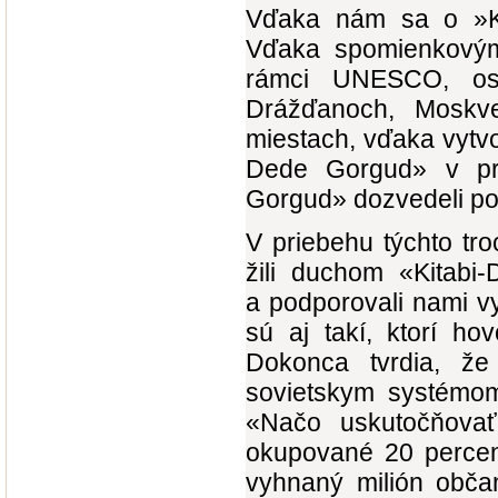
Vďaka nám sa o »Ki
Vďaka spomienkový
rámci UNESCO, osl
Drážďanoch, Moskv
miestach, vďaka vytvor
Dede Gorgud» v pri
Gorgud» dozvedeli po
V priebehu týchto tr
žili duchom «Kitabi-
a podporovali nami v
sú aj takí, ktorí ho
Dokonca tvrdia, že
sovietskym systémom
«Načo uskutočňovať 
okupované 20 percen
vyhnaný milión občan