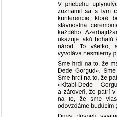
V priebehu uplynulý
zoznámil sa s tým c
konferencie, ktoré 
slávnostná ceremónia
každého Azerbajdža
ukazuje, akú bohatú k
národ. To všetko, 
vyvoláva nesmierny po
Sme hrdí na to, že má
Dede Gorgud». Sme 
Sme hrdí na to, že p
«Kitabi-Dede Gorg
a zároveň, že patrí 
na to, že sme vlas
odovzdáme budúcim 
Dnes dospeli sviat