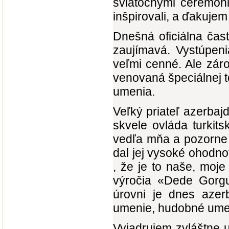
sviatočnými ceremóni
inšpirovali, a ďakujem
Dnešná oficiálna čas
zaujímavá. Vystúpeni
veľmi cenné. Ale zár
venovaná špeciálnej tem
umenia.
Veľký priateľ azerbaj
skvele ovláda turkitsk
vedľa mňa a pozorne 
dal jej vysoké ohodn
, že je to naše, moj
výročia «Dede Gorgu
úrovni je dnes azerb
umenie, hudobné umen
Vyjadrujem zvláštne 