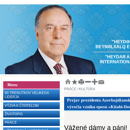
"HEYDƏR
BEYNƏLXALQ E
"HEYDAR A
INTERNATION
Menu
PRÁCE
/ KULTÚRA
90 TRENUTKOV VELIKEGA
LIDERJA
Prejav prezidenta Azerbajdžanske
VÝZVA K ČITATEĽOM
výročia vzniku eposu «Kitabi-Ded
ŽIVOTOPIS
PRÁCE
Vážené dámy a páni!