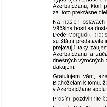
Azerbajdžanu, ktorí 
za toto prekrásne die
Na našich oslavách 
Väčšina hostí sa dostav
Dede Gorgud», predst
sú štátni predstavitel
prejavujú taký záuje
Azerbajdžanu a zúčas
dnešných výročných os
ďakujem.
Gratulujem vám, aze
Blahoželám k tomu, že
v Azerbajdžane spolu
Prosím, pozdvihnite 