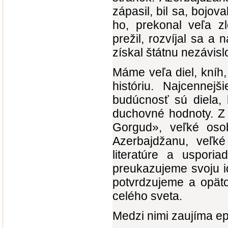
zápasil, bil sa, bojov
ho, prekonal veľa zl
prežil, rozvíjal sa a
získal štátnu nezávis
Máme veľa diel, kníh
históriu. Najcenne
budúcnosť sú diela, 
duchovné hodnoty. Z 
Gorgud», veľké osobn
Azerbajdžanu, veľké 
literatúre a uspori
preukazujeme svoju id
potvrdzujeme a opät
celého sveta.
Medzi nimi zaujíma e