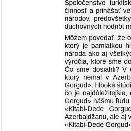
Spoločenstvo turkits
činnosť a prinášať v
národov, predovšetký
duchovných hodnôt naš
Môžem povedať, že os
ktorý je pamiatkou hi
národa ako aj všetkýc
výročia, ktoré sme do
Čo sme dosiahli? V u
ktorý nemal v Azerb
Gorgud», hlboké štúdie
čo je najdôležitejšie
Gorgud» nášmu ľudu -
«Kitabi-Dede Gorgud
Azerbajdžanu, ale aj v
«Kitabi-Dede Gorgud»