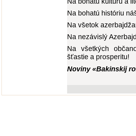
Na bohatú kultúru a l
Na bohatú históriu n
Na všetok azerbajdža
Na nezávislý Azerbaj
Na všetkých občano
šťastie a prosperitu!
Noviny «Bakinskij rob