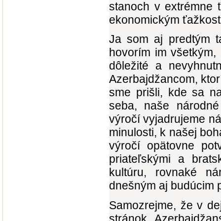
stanoch v extrémne 
ekonomickým ťažkos
Ja som aj predtým 
hovorím im všetkým, 
dôležité a nevyhnu
Azerbajdžancom, ktorí
sme prišli, kde sa 
seba, naše národné 
výročí vyjadrujeme náš
minulosti, k našej boh
výročí opätovne po
priateľskými a brat
kultúru, rovnaké n
dnešným aj budúcim 
Samozrejme, že v dej
stránok. Azerbajdžan