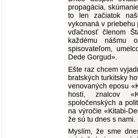
propagácia, skúmanie
to len začiatok na
vykonaná v priebehu 
vďačnosť členom Štát
každému nášmu obča
spisovateľom, umelco
Dede Gorgud».
Ešte raz chcem vyjadr
bratských turkitsky ho
venovaných eposu «Ki
hostí, znalcov «K
spoločenských a politi
na výročie «Kitabi-D
že sú tu dnes s nami.
Myslím, že sme dnes