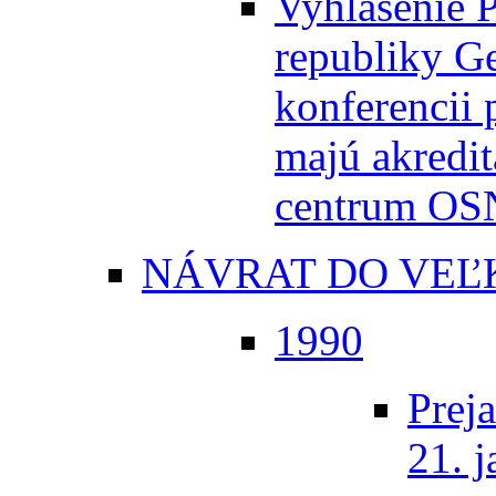
Vyhlásenie P
republiky Ge
konferencii 
majú akredi
centrum OSN
NÁVRAT DO VEĽK
1990
Prej
21. 