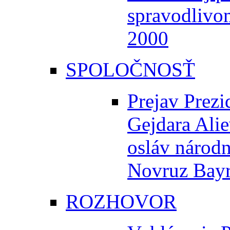
spravodlivom
2000
SPOLOČNOSŤ
Prejav Prezi
Gejdara Alie
osláv národ
Novruz Bayr
ROZHOVOR