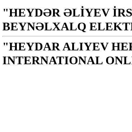
"HEYDƏR ƏLİYEV İRS
BEYNƏLXALQ ELEKT
"HEYDAR ALIYEV HE
INTERNATIONAL ONL
Knižnica je sväté miest
mravnosti, znalostí, múd
H.Alijev