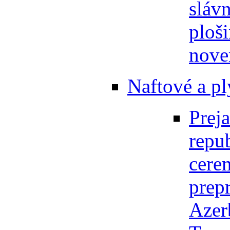
sláv
ploš
nove
Naftové a pl
Prej
repu
cere
prep
Azer