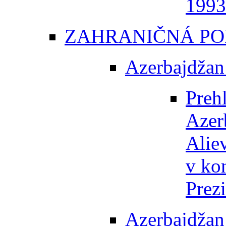
1993
ZAHRANIČNÁ PO
Azerbajdžan
Preh
Azer
Alie
v ko
Prez
Azerbajdžan