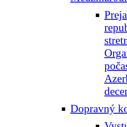
Prej
repu
stret
Orga
poča
Azer
dece
Dopravný ko
Vyst