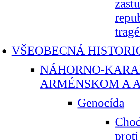
zast
repu
tragé
VŠEOBECNÁ HISTORI
NÁHORNO-KARA
ARMÉNSKOM A 
Genocída
Chod
proti