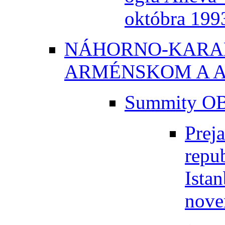
októbra 199
NÁHORNO-KARA
ARMÉNSKOM A 
Summity O
Prej
repu
Ista
nove