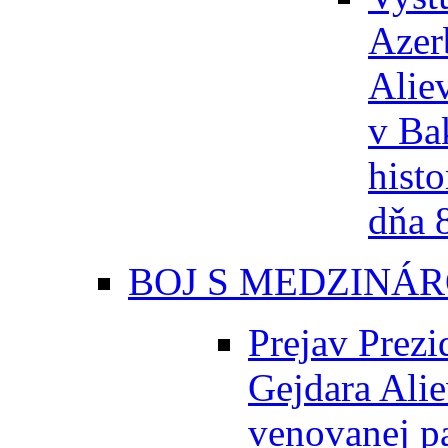
Azer
Alie
v Ba
histo
dňa 
BOJ S MEDZINÁ
Prejav Prezi
Gejdara Alie
venovanej p