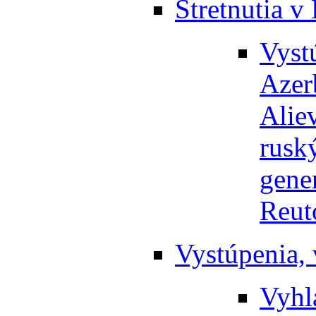
Stretnutia v
Vyst
Azer
Aliev
rusk
gene
Reut
Vystúpenia, 
Vyhl