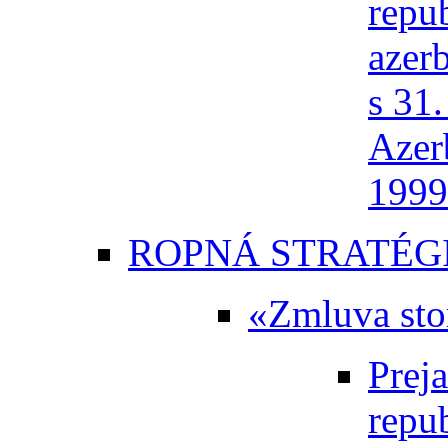
repu
azer
s 31
Azer
1999
ROPNÁ STRATÉG
«Zmluva sto
Prej
repu