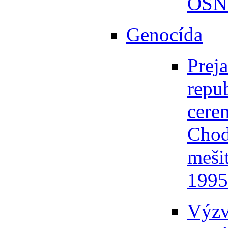
OSN 
Genocída
Prej
repu
cere
Chod
mešit
1995
Výzv