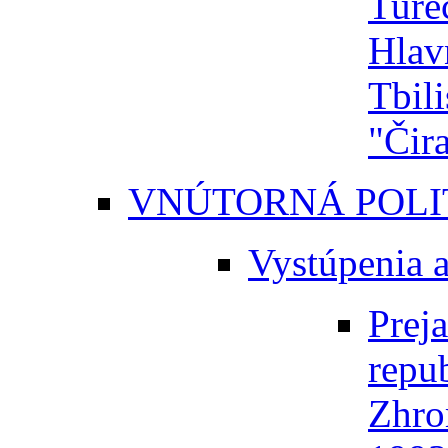
Ture
Hlav
Tbili
"Čir
VNÚTORNÁ POLI
Vystúpenia a
Prej
repu
Zhro