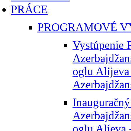
PRÁCE
PROGRAMOVÉ V
Vystúpenie 
Azerbajdžans
oglu Alijeva
Azerbajdžans
Inauguračný 
Azerbajdžans
oglu Alieva 