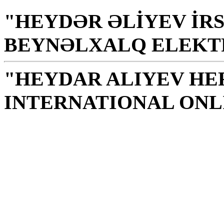
"HEYDƏR ƏLİYEV İRS
BEYNƏLXALQ ELEKT
"HEYDAR ALIYEV HE
INTERNATIONAL ONL
Biblioteket - en helig pl
till moral, kunskap, vi
G. Aliyev