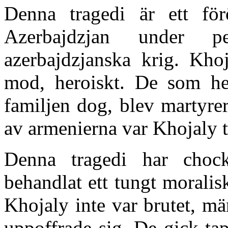
Denna tragedi är ett förö
Azerbajdzjan under p
azerbajdzjanska krig. Kho
mod, heroiskt. De som her
familjen dog, blev martyre
av armenierna var Khojaly t
Denna tragedi har chock
behandlat ett tungt morali
Khojaly inte var brutet, m
uppoffrade sig. De gick ta