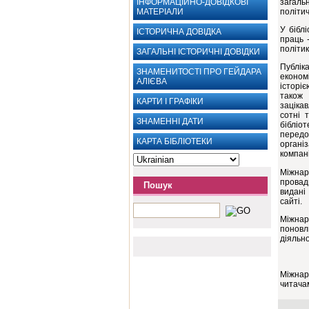
ІНФОРМАЦІЙНО-ДОВІДКОВІ
загаль
МАТЕРІАЛИ
політич
У бібл
ІСТОРИЧНА ДОВІДКА
праць -
політик
ЗАГАЛЬНI IСТОРИЧНI ДОВІДКИ
Публік
ЗНАМЕНИТОСТІ ПРО ГЕЙДАРА
економ
АЛІЄВА
історі
також
КАРТИ І ГРАФІКИ
заціка
сотні 
ЗНАМЕННІ ДАТИ
біблі
передо
КАРТА БІБЛІОТЕКИ
органі
компан
Міжна
провад
Пошук
видані
сайті.
Міжнар
поновл
діяльно
Міжнар
читача