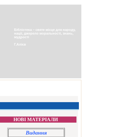
Бібліотека – святе місце для народу,
нації, джерело моральності, знань,
мудрості
Г.Алієв
НОВІ МАТЕРІАЛИ
Bидання