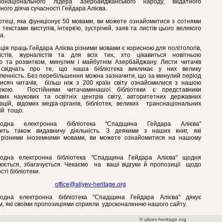
нонаціонального лідера азербайджанського народу, видатного
ного діяча сучасності Гейдара Алієва.
іотеці, яка функціонує 50 мовами, ви можете ознайомитися з сотнями
 текстами виступів, інтерв'ю, зустрічей, заяв та листів цього великого
а.
ація праць Гейдара Алієва різними мовами є корисною для політологів,
істів, журналістів та для всіх тих, хто цікавиться новітньою
єю та розвитком, минулим і майбутнім Азербайджану. Листи читачів
 свідчать про те, що наша бібліотека викликає у них велику
вленність. Без перебільшення можна зазначити, що за минулий період
тисяч читачів, більш ніж з 200 країн світу ознайомилися з нашою
отекою. Постійними читачаминашої бібліотеки є представники
вих наукових та освітніх центрів світу, авторитетних державних
зацій, відомих медіа-органів, бібліотек, великих транснаціональних
ій тощо.
родна електронна бібліотека "Спадщина Гейдара Алієва"
ить також видавничу діяльність. З деякими з наших книг, які
 різними іноземними мовами, ви можете ознайомитися на нашому
одна електронна бібліотека "Спадщина Гейдара Алієва" щодня
юється, збагачується. Чекаємо на ваші відгуки й пропозиції щодо
сті бібліотеки.
office@aliyev-heritage.org
одна електронна бібліотека "Спадщина Гейдара Алієва" дякує
м, які своїми пропозиціями сприяли удосконаленню нашого сайту.
© aliyev-heritage.org