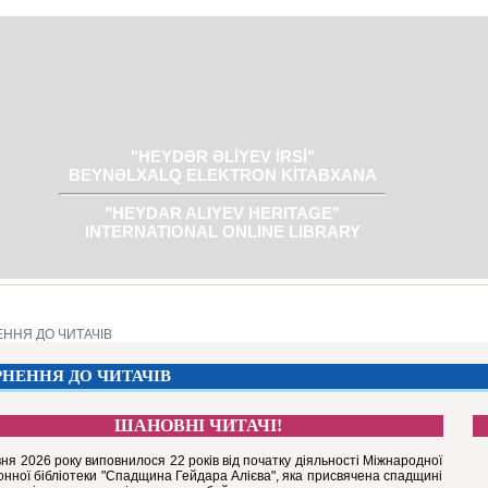
"HEYDƏR ƏLİYEV İRSİ"
BEYNƏLXALQ ELEKTRON KİTABXANA
"HEYDAR ALIYEV HERITAGE"
INTERNATIONAL ONLINE LIBRARY
ННЯ ДО ЧИТАЧІВ
РНЕННЯ ДО ЧИТАЧІВ
ШАНОВНІ ЧИТАЧІ!
ня 2026 року виповнилося 22 рокiв від початку діяльності Міжнародної
онної бібліотеки "Спадщина Гейдара Алієва", яка присвячена спадщині