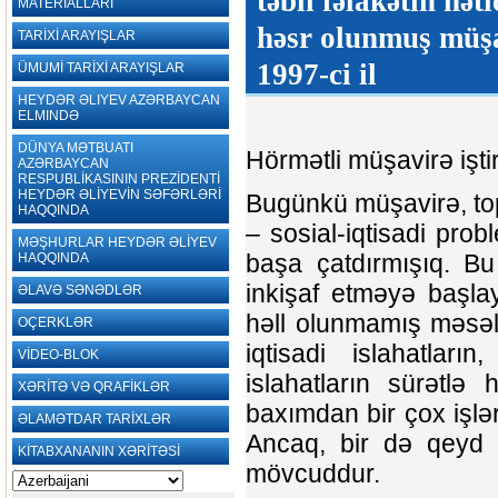
təbii fəlakətin nət
MATERİALLARI
həsr olunmuş müşav
TARİXİ ARAYIŞLAR
1997-ci il
ÜMUMİ TARİXİ ARAYIŞLAR
HEYDƏR ƏLIYEV AZƏRBAYCAN
ELMINDƏ
DÜNYA MƏTBUATI
Hörmətli müşavirə iştir
AZƏRBAYCAN
RESPUBLİKASININ PREZİDENTİ
HEYDƏR ƏLİYEVİN SƏFƏRLƏRİ
Bugünkü müşavirə, top
HAQQINDA
– sosial-iqtisadi prob
MƏŞHURLAR HEYDƏR ƏLİYEV
başa çatdırmışıq. Bu
HAQQINDA
inkişaf etməyə başla
ƏLAVƏ SƏNƏDLƏR
həll olunmamış məsələ
OÇERKLƏR
iqtisadi islahatları
VİDEO-BLOK
islahatların sürətlə
XƏRİTƏ VƏ QRAFİKLƏR
baxımdan bir çox işlə
ƏLAMƏTDAR TARİXLƏR
Ancaq, bir də qeyd e
KİTABXANANIN XƏRİTƏSİ
mövcuddur.