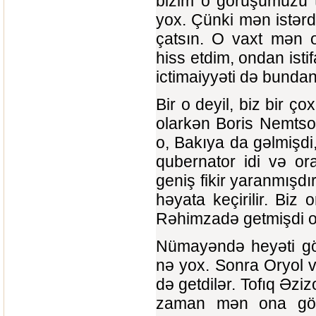
bizim o görüşümüzü te
yox. Çünki mən istərdi
çatsın. O vaxt mən o
hiss etdim, ondan isti
ictimaiyyəti də bundan
Bir o deyil, biz bir 
olarkən Boris Nemtsovl
o, Bakıya da gəlmişdi
qubernator idi və or
geniş fikir yaranmışdır
həyata keçirilir. Biz
Rəhimzadə getmişdi or
Nümayəndə heyəti gönd
nə yox. Sonra Oryol vi
də getdilər. Tofıq Əzi
zaman mən ona göst