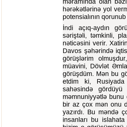
məramında olan bəzi
hərəkətlərinə yol ver
potensialının qorunub
İndi açıq-aydın görü
səriştəli, təmkinli, p
nəticəsini verir. Xati
Davos şəhərində iqtis
görüşlərim olmuşdu
müavini, Dövlət Əmla
görüşdüm. Mən bu gö
etdim ki, Rusiyada 
sahəsində gördüyü 
məmnuniyyətlə bunu d
bir az çox mən onu d
yazırdı. Bu məndə ç
insanları bu islaha