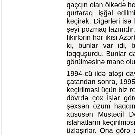
qaçqın olan ölkədə he
qurtaraq, işğal edil
keçirək. Digərləri isə
şeyi pozmaq lazımdır,
fikirlərin hər ikisi Az
ki, bunlar var idi, 
toqquşurdu. Bunlar da 
görülməsinə mane olu
1994-cü ildə atəşi d
çatandan sonra, 1995-c
keçirilməsi üçün biz r
dövrdə çox işlər g
şəxsən özüm haqqımd
xüsusən Müstəqil Dö
islahatların keçirilməs
üzləşirlər. Ona görə 