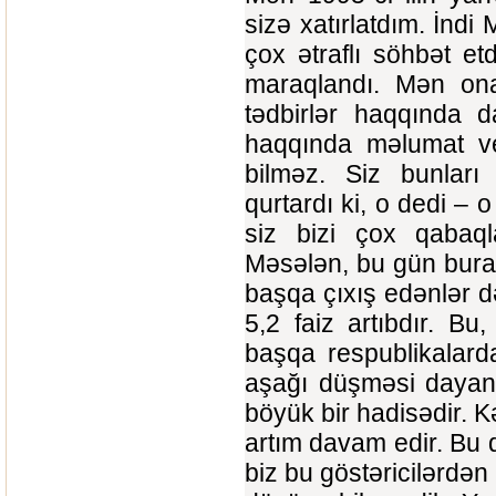
sizə xatırlatdım. İn
çox ətraflı söhbət et
maraqlandı. Mən ona 
tədbirlər haqqında d
haqqında məlumat ver
bilməz. Siz bunları
qurtardı ki, o dedi – 
siz bizi çox qabaqla
Məsələn, bu gün bura
başqa çıxış edənlər d
5,2 faiz artıbdır. Bu
başqa respublikalard
aşağı düşməsi dayandı
böyük bir hadisədir. Kə
artım davam edir. Bu d
biz bu göstəricilərdə