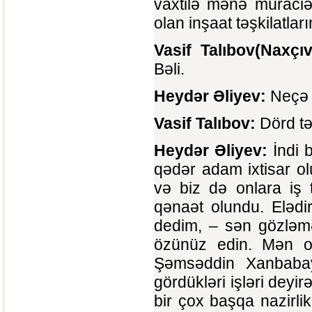
vaxtilə mənə müraciə
olan inşaat təşkilatlar
Vasif Talıbov(Naxçı
Bəli.
Heydər Əliyev:
Neçə t
Vasif Talıbov:
Dörd tə
Heydər Əliyev:
İndi 
qədər adam ixtisar ol
və biz də onlara iş
qənaət olundu. Elədi
dedim, – sən gözləmə
özünüz edin. Mən onl
Şəmsəddin Xanbabay
gördükləri işləri deyir
bir çox başqa nazirli