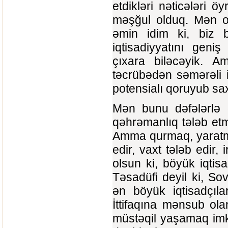
etdikləri nəticələri ö
məşğul olduq. Mən o 
əmin idim ki, biz b
iqtisadiyyatını geniş 
çıxara biləcəyik.
təcrübədən səmərəli i
potensialı qoruyub sax
Mən bunu dəfələrlə 
qəhrəmanlıq tələb etm
Amma qurmaq, yaratmaq
edir, vaxt tələb edir,
olsun ki, böyük iqtis
Təsadüfi deyil ki, Sov
ən böyük iqtisadçılar
İttifaqına mənsub ol
müstəqil yaşamaq imkan