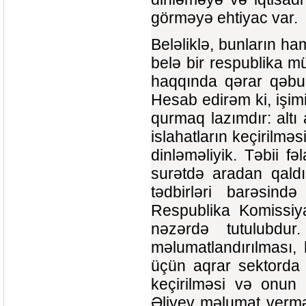
görməyə ehtiyac var.
Beləliklə, bunların ha
belə bir respublika mü
haqqında qərar qəbu
Hesab edirəm ki, işi
qurmaq lazımdır: altı 
islahatların keçirilm
dinləməliyik. Təbii f
surətdə aradan qaldı
tədbirləri barəsind
Respublika Komissiya
nəzərdə tutulubdur
məlumatlandırılması
üçün aqrar sektorda 
keçirilməsi və onun 
Əliyev məlumat verməl