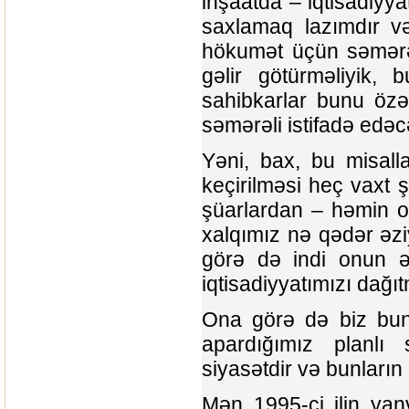
inşaatda – iqtisadiyy
saxlamaq lazımdır və
hökumət üçün səmərəl
gəlir götürməliyik,
sahibkarlar bunu özə
səmərəli istifadə edəc
Yəni, bax, bu misall
keçirilməsi heç vaxt 
şüarlardan – həmin o
xalqımız nə qədər əz
görə də indi onun ək
iqtisadiyyatımızı dağ
Ona görə də biz bunl
apardığımız planlı 
siyasətdir və bunların 
Mən 1995-ci ilin ya