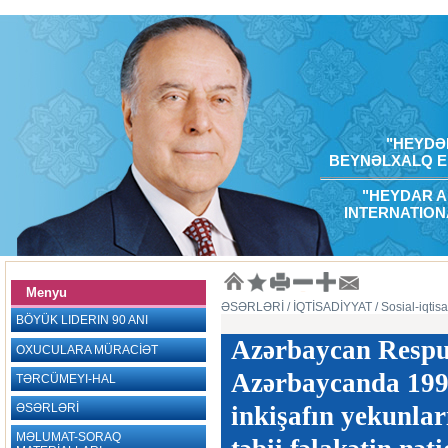
"HEYDƏR
BEYNƏLXALQ E
"HEYDAR A
INTERNATION
Menyu
ƏSƏRLƏRİ
/ İQTİSADİYYAT
/ Sosial-iqtisa
BÖYÜK LIDERIN 90 ANI
Azərbaycan Respub
OXUCULARA MÜRACİƏT
Azərbaycanda 1997-
TƏRCÜMEYI-HAL
ƏSƏRLƏRİ
inkişafın yekunları
MƏLUMAT-SORAQ