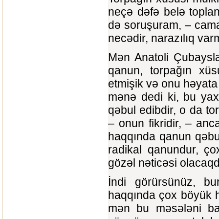
neçə dəfə belə topla
də soruşuram, – cama
necədir, narazılıq var
Mən Anatoli Çubaysla
qanun, torpağın xüs
etmişik və onu həyata 
mənə dedi ki, bu yax
qəbul edibdir, o da t
– onun fikridir, – an
haqqında qanun qəbul
radikal qanundur, ço
gözəl nəticəsi olacaqd
İndi görürsünüz, bur
haqqında çox böyük hə
mən bu məsələni bax,