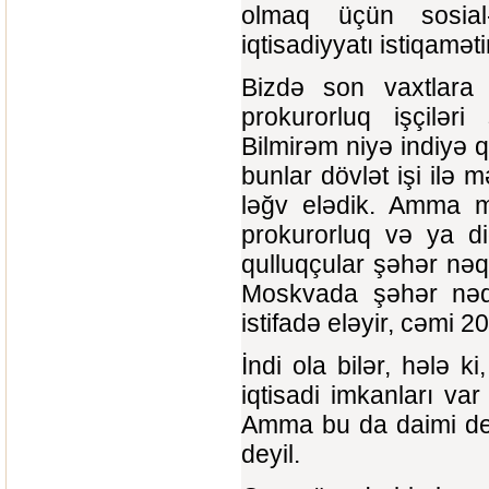
olmaq üçün sosial-
iqtisadiyyatı istiqamət
Bizdə son vaxtlara 
prokurorluq işçiləri
Bilmirəm niyə indiyə q
bunlar dövlət işi ilə 
ləğv elədik. Amma m
prokurorluq və ya dig
qulluqçular şəhər nəql
Moskvada şəhər nəqli
istifadə eləyir, cəmi 20 
İndi ola bilər, hələ 
iqtisadi imkanları var 
Amma bu da daimi dey
deyil.