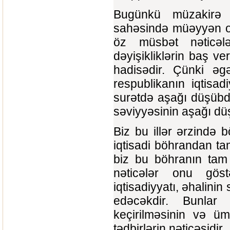
Bugünkü müzakirə o
sahəsində müəyyən olun
öz müsbət nəticələ
dəyişikliklərin baş ve
hadisədir. Çünki əgə
respublikanın iqtisadi
surətdə aşağı düşübdü
səviyyəsinin aşağı düş
Biz bu illər ərzində 
iqtisadi böhrandan ta
biz bu böhranın tam 
nəticələr onu göst
iqtisadiyyatı, əhalinin
edəcəkdir. Bunlar 
keçirilməsinin və üm
tədbirlərin nəticəsidir.