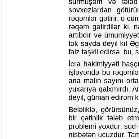
sürmüşəm və tələb e
sovxozlardan götürün
rəqəmlər gətirir, o cüm
rəqəm gətirdilər ki,
artıbdır və ümumiyyət
tək sayda deyil ki! Ə
faiz təşkil edirsə, bu,
İcra hakimiyyəti başç
işləyəndə bu rəqəmlər
ana malın sayını orta
yuxarıya qalxmırdı. A
deyil, güman edirəm k
Beləliklə, görürsünü
bir çətinlik tələb e
problemi yoxdur, süd-
nisbətən ucuzdur. Tam