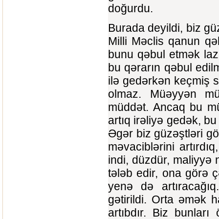
doğurdu.
Burada deyildi, biz gü
Milli Məclis qanun qə
bunu qəbul etmək lazı
bu qərarın qəbul edilm
ilə gedərkən keçmiş so
olmaz. Müəyyən müd
müddət. Ancaq bu müə
artıq irəliyə gedək, 
Əgər biz güzəştləri g
məvaciblərini artırdı
indi, düzdür, maliyyə n
tələb edir, ona görə ç
yenə də artıracağıq
gətirildi. Orta əmək 
artıbdır. Biz bunlar