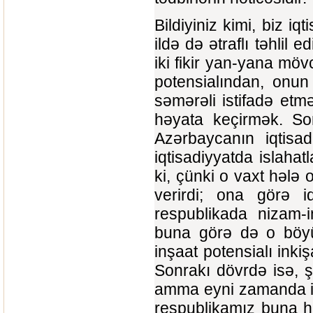
Bildiyiniz kimi, biz iq
ildə də ətraflı təhlil
iki fikir yan-yana möv
potensialından, onun
səmərəli istifadə etmə
həyata keçirmək. So
Azərbaycanın iqtisad
iqtisadiyyatda islahat
ki, çünki o vaxt hələ 
verirdi; ona görə i
respublikada nizam-
buna görə də o böyük
inşaat potensialı ink
Sonrakı dövrdə isə, 
amma eyni zamanda iqt
respublikamız buna h