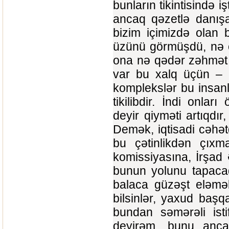
bunların tikintisində
ancaq qəzetlə danışa
bizim içimizdə olan
üzünü görmüşdü, nə 
ona nə qədər zəhmət 
var bu xalq üçün – 
komplekslər bu insanl
tikilibdir. İndi onl
deyir qiyməti artıqdı
Demək, iqtisadi cəhət
bu çətinlikdən çıxm
komissiyasına, İrşad
bunun yolunu tapacaql
balaca güzəşt eləmək
bilsinlər, yaxud baş
bundan səmərəli ist
deyirəm, bunu ancaq