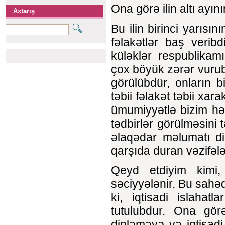
Ona görə ilin altı ayı
Axtarış
Bu ilin birinci yarıs
fəlakətlər baş veribd
küləklər respublikamı
çox böyük zərər vurub
görülübdür, onların b
təbii fəlakət təbii xa
ümumiyyətlə bizim həy
tədbirlər görülməsini 
əlaqədar məlumatı di
qarşıda duran vəzifələ
Qeyd etdiyim kimi, 1
səciyyələnir. Bu sahə
ki, iqtisadi islaha
tutulubdur. Ona gör
dinləməyə və iqtisadi 