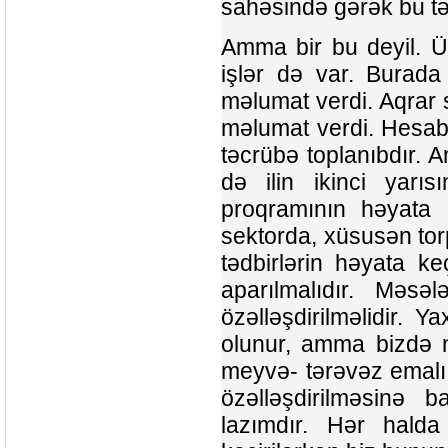
sahəsində gərək bu tə
Amma bir bu deyil. Ü
işlər də var. Burada
məlumat verdi. Aqrar s
məlumat verdi. Hesab 
təcrübə toplanıbdır. 
də ilin ikinci yarı
proqramının həyata k
sektorda, xüsusən torp
tədbirlərin həyata ke
aparılmalıdır. Məsə
özəlləşdirilməlidir. Y
olunur, amma bizdə n
meyvə- tərəvəz emalı,
özəlləşdirilməsinə 
lazımdır. Hər halda