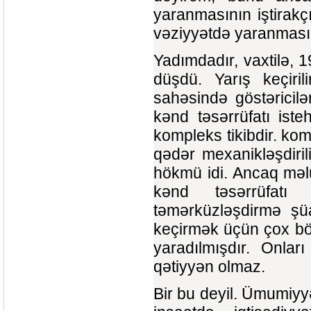
yaranmasının iştirakç
vəziyyətdə yaranmasın
Yadımdadır, vaxtilə, 
düşdü. Yarış keçiril
sahəsində göstəricilə
kənd təsərrüfatı ist
kompleks tikibdir. kom
qədər mexanikləşdiril
hökmü idi. Ancaq məlu
kənd təsərrüfatı
təmərküzləşdirmə şüa
keçirmək üçün çox bö
yaradılmışdır. Onlar
qətiyyən olmaz.
Bir bu deyil. Ümumiy