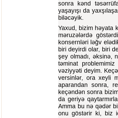
sonra kənd təsərrüfa
yaşayışı da yaxşılaş
biləcəyik.
Yaxud, bizim həyata ke
məruzələrdə göstərdi
konsernləri ləğv elədi
biri deyirdi olar, biri
şey olmadı, əksinə, nə
təminat problemimiz
vəziyyəti deyim. Keçə
versinlər, ora xeyli 
aparandan sonra, res
keçəndən sonra bizim 
da geriyə qaytarmırl
Amma bu nə qədər biz
onu göstərir ki, biz i