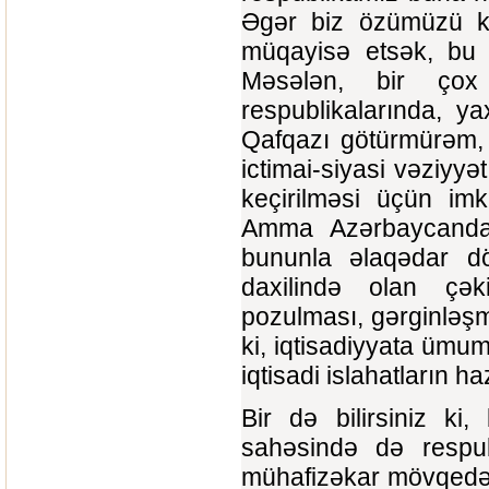
Əgər biz özümüzü keç
müqayisə etsək, bu 
Məsələn, bir çox
respublikalarında, 
Qafqazı götürmürəm, –
ictimai-siyasi vəziyyə
keçirilməsi üçün im
Amma Azərbaycanda 
bununla əlaqədar dö
daxilində olan çəki
pozulması, gərginləşm
ki, iqtisadiyyata ümu
iqtisadi islahatların 
Bir də bilirsiniz ki,
sahəsində də respubl
mühafizəkar mövqedə 