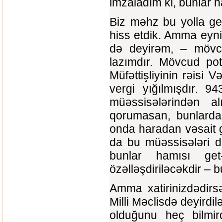
imzaladım ki, bunlar ha
Biz məhz bu yolla ge
hiss etdik. Amma eyn
də deyirəm, – mövcu
lazımdır. Mövcud pot
Müfəttişliyinin rəisi 
vergi yığılmışdır. 9
müəssisələrindən al
qorumasan, bunlardan
onda haradan vəsait 
da bu müəssisələri d
bunlar hamısı get-
özəlləşdiriləcəkdir – 
Amma xatirinizdədirs
Milli Məclisdə deyirdi
olduğunu heç bilmird