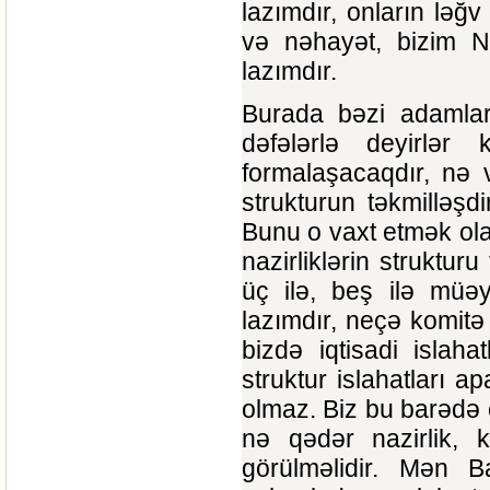
lazımdır, onların ləğ
və nəhayət, bizim Naz
lazımdır.
Burada bəzi adamlar
dəfələrlə deyirlər
formalaşacaqdır, nə v
strukturun təkmilləş
Bunu o vaxt etmək ola
nazirliklərin strukt
üç ilə, beş ilə müə
lazımdır, neçə komitə
bizdə iqtisadi islahat
struktur islahatları 
olmaz. Biz bu barədə 
nə qədər nazirlik, 
görülməlidir. Mən B