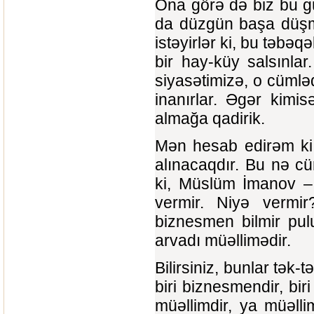
Ona görə də biz bu gü
da düzgün başa düşmə
istəyirlər ki, bu təbəqə
bir hay-küy salsınlar
siyasətimizə, o cümləd
inanırlar. Əgər kimis
almağa qadirik.
Mən hesab edirəm ki,
alınacaqdır. Bu nə cü
ki, Müslüm İmanov – e
vermir. Niyə vermir
biznesmen bilmir pul
arvadı müəllimədir.
Bilirsiniz, bunlar tək-
biri biznesmendir, bir
müəllimdir, ya müəlli