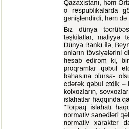
Qazaxıstanı, həm Orta
o respublikalarda gö
genişləndirdi, həm də
Biz dünya təcrübəsi
təşkilatlar, maliyyə 
Dünya Bankı ilə, Bey
onların tövsiyələrini 
hesab edirəm ki, bir
proqramlar qəbul etd
bahasına olursa- ols
edərək qəbul etdik –
kolxozların, sovxozla
islahatlar haqqında q
"Torpaq islahatı ha
normativ sənədləri qə
normativ xarakter d