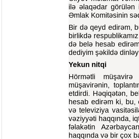
ilə əlaqədar görülən
Əmlak Komitəsinin səd
Bir də qeyd edirəm, bu
birlikdə respublikamızı
də belə hesab edirəm 
dediyim şəkildə dinlə
Y
ekun n
i
tq
i
Hörmətli müşavirə 
müşavirənin, toplant
etdirdi. Həqiqətən, b
hesab edirəm ki, bu, 
və televiziya vasitəsi
vəziyyəti haqqında, iqt
fəlakətin Azərbayca
haqqında və bir çox b