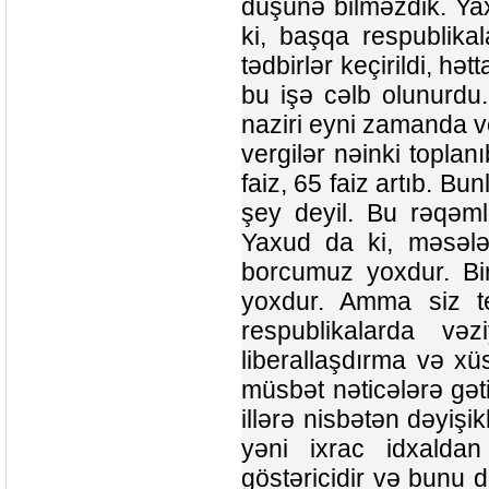
düşünə bilməzdik. Yaxu
ki, başqa respublika
tədbirlər keçirildi, hə
bu işə cəlb olunurdu.
naziri eyni zamanda ve
vergilər nəinki toplan
faiz, 65 faiz artıb. B
şey deyil. Bu rəqəm
Yaxud da ki, məsələ
borcumuz yoxdur. Bir
yoxdur. Amma siz te
respublikalarda vəz
liberallaşdırma və xüs
müsbət nəticələrə gəti
illərə nisbətən dəyişi
yəni ixrac idxaldan
göstəricidir və bunu 