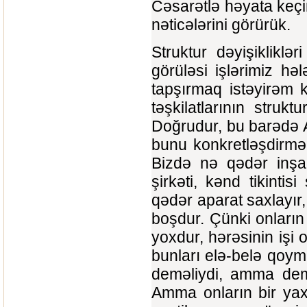
Cəsarətlə həyata keçir
nəticələrini görürük.
Struktur dəyişiklikl
görüləsi işlərimiz h
tapşırmaq istəyirəm 
təşkilatlarının strukt
Doğrudur, bu barədə Ab
bunu konkretləşdirmə
Bizdə nə qədər inşaat
şirkəti, kənd tikintisi
qədər aparat saxlayır,
boşdur. Çünki onların 
yoxdur, hərəsinin işi 
bunları elə-belə qoy
deməliydi, amma demə
Amma onların bir yaxş