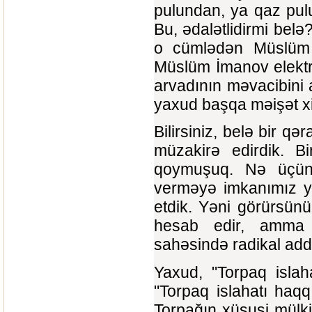
pulundan, ya qaz pul
Bu, ədalətlidirmi belə?
o cümlədən Müslüm 
Müslüm İmanov elektri
arvadının məvacibini 
yaxud başqa məişət xid
Bilirsiniz, belə bir qə
müzakirə edirdik. Bi
qoymuşuq. Nə üçün?
verməyə imkanımız yo
etdik. Yəni görürsünü
hesab edir, amma bu
sahəsində radikal add
Yaxud, "Torpaq isla
"Torpaq islahatı haq
Torpağın xüsusi mülki