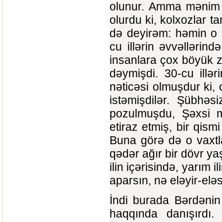
olunur. Amma mənim xa
olurdu ki, kolxozlar 
də deyirəm: həmin o k
cu illərin əvvəllərin
insanlara çox böyük z
dəymişdi. 30-cu illər
nəticəsi olmuşdur ki, 
istəmişdilər. Şübhəs
pozulmuşdu, Şəxsi m
etiraz etmiş, bir qism
Buna görə də o vaxtl
qədər ağır bir dövr yaş
ilin içərisində, yarım i
aparsın, nə eləyir-elə
İndi burada Bərdənin 
haqqında danışırdı.