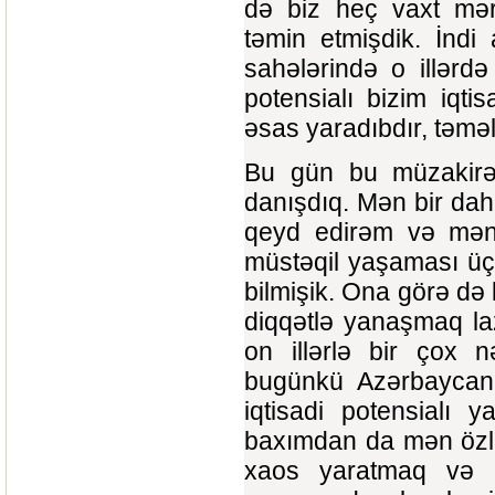
də biz heç vaxt mə
təmin etmişdik. İndi 
sahələrində o illərd
potensialı bizim iqt
əsas yaradıbdır, təməl
Bu gün bu müzakirə z
danışdıq. Mən bir dah
qeyd edirəm və mən ç
müstəqil yaşaması üçü
bilmişik. Ona görə də
diqqətlə yanaşmaq la
on illərlə bir çox n
bugünkü Azərbaycan 
iqtisadi potensialı 
baxımdan da mən özlə
xaos yaratmaq və b