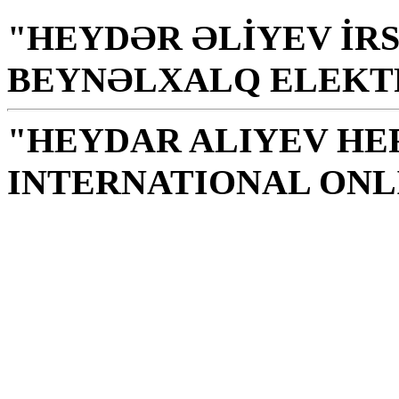
"HEYDƏR ƏLİYEV İRS
BEYNƏLXALQ ELEKT
"HEYDAR ALIYEV HE
INTERNATIONAL ONL
Kitabxana xalq, millət 
mənəviyyat, bilik, zəka
H. Əliyev