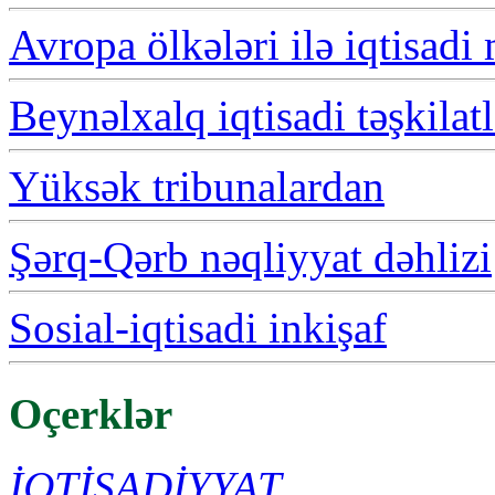
Avropa ölkələri ilə iqtisadi
Beynəlxalq iqtisadi təşkilatl
Yüksək tribunalardan
Şərq-Qərb nəqliyyat dəhlizi
Sosial-iqtisadi inkişaf
Oçerklər
İQTİSADİYYAT