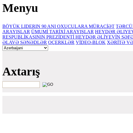
Menyu
BÖYÜK LIDERIN 90 ANI
OXUCULARA MÜRACİƏT
TƏRCÜ
ARAYIŞLAR
ÜMUMİ TARİXİ ARAYIŞLAR
HEYDƏR ƏLIYE
RESPUBLİKASININ PREZİDENTİ HEYDƏR ƏLİYEVİN SƏ
ƏLAVƏ SƏNƏDLƏR
OÇERKLƏR
VİDEO-BLOK
XƏRİTƏ V
Axtarış